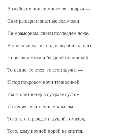
В глубоких нишах много лет подряд —
Спят рыцари и знатные вельможи
На мраморном, своем последнем ложе.
В урочный час из-под надгробных плит,
Поросших мхом и бледной повиликой,
То пение, то смех, то стон звучит —
И под покровом ночи темноликой
Им вторит ветер в сумраке густом
И осеняет мертвенным крылом
Того, кто страждет и душой томится,
Того, кому ночной порой не спится.