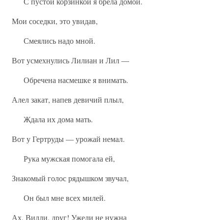
С пустой корзинкой я брела домой.
Мои соседки, это увидав,
Смеялись надо мной.
Вот усмехнулись Лилиан и Лил —
Обречена насмешке я внимать.
Алел закат, напев девичий плыл,
Ждала их дома мать.
Вот у Гертруды — урожай немал.
Рука мужская помогала ей,
Знакомый голос рядышком звучал,
Он был мне всех милей.
Ах, Вилли, друг! Ужели не нужна