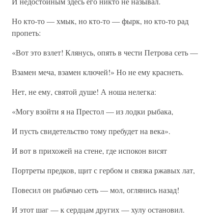
И недостойным здесь его никто не называл.
Но кто-то — хмык, но кто-то — фырк, но кто-то рад
пропеть:
«Вот это взлет! Клянусь, опять в чести Петрова сеть —
Взамен меча, взамен ключей!» Но не ему краснеть.
Нет, не ему, святой душе! А ноша нелегка:
«Могу взойти я на Престол — из лодки рыбака,
И пусть свидетельство тому пребудет на века».
И вот в прихожей на стене, где испокон висят
Портреты предков, щит с гербом и связка ржавых лат,
Повесил он рыбачью сеть — мол, оглянись назад!
И этот шаг — к сердцам других — хулу остановил.