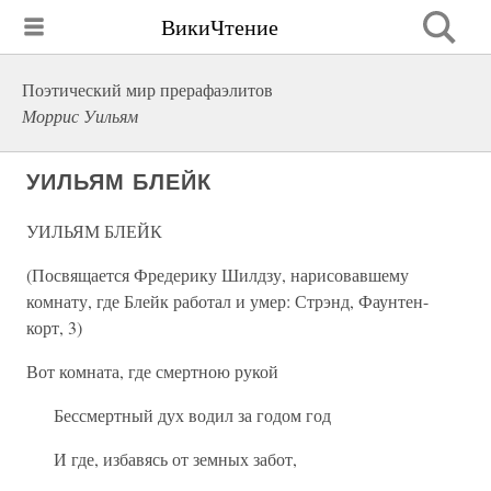
ВикиЧтение
Поэтический мир прерафаэлитов
Моррис Уильям
УИЛЬЯМ БЛЕЙК
УИЛЬЯМ БЛЕЙК
(Посвящается Фредерику Шилдзу, нарисовавшему
комнату, где Блейк работал и умер: Стрэнд, Фаунтен-
корт, 3)
Вот комната, где смертною рукой
Бессмертный дух водил за годом год
И где, избавясь от земных забот,