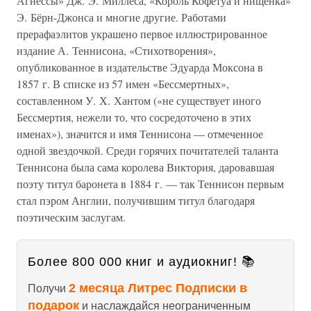
Агнессы» Дж. Э. Миллеса, «Король Кофетуа и нищенка»
Э. Бёрн-Джонса и многие другие. Работами
прерафаэлитов украшено первое иллюстрированное
издание А. Теннисона, «Стихотворения»,
опубликованное в издательстве Эдуарда Моксона в
1857 г. В списке из 57 имен «Бессмертных»,
составленном У. Х. Хантом («не существует иного
Бессмертия, нежели то, что сосредоточено в этих
именах»), значится и имя Теннисона — отмеченное
одной звездочкой. Среди горячих почитателей таланта
Теннисона была сама королева Виктория, даровавшая
поэту титул баронета в 1884 г. — так Теннисон первым
стал пэром Англии, получившим титул благодаря
поэтическим заслугам.
Более 800 000 книг и аудиокниг! 📚
2 месяца Литрес Подписки в
Получи
подарок
и наслаждайся неограниченным