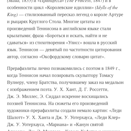
(Maud,
1855) и «Принцесса»
(The Princess
, 1847) и в
особенности цикл «Королевские идиллии»
(Idylls of the
King)
— стилизованный пересказ легенд о короле Артуре
и рыцарях Круглого Стола. Многие цитаты из
произведений Теннисона в английском языке стали
крылатыми; фраза «Бороться и искать, найти и не
сдаваться» из стихотворения «Улисс» вошла в русский
язык. Теннисон — девятый по частотности цитирования
автор, согласно «Оксфордскому словарю цитат».
Прерафаэлиты лично познакомились с поэтом в 1849 г.,
когда Теннисон начал позировать скульптору Томасу
Вулнеру, члену Братства, получившему заказ на медальон
с изображением поэта. У. Х. Хант, Д. Г. Россетти,
Дж. Э. Миллес, Э. Сиддал искренне восхищались
поэзией Теннисона. На сюжеты его произведений
художники-прерафаэлиты создали немало картин: «Леди
Шалотт» У. Х. Ханта и Дж. У. Уотерхауса, «Леди Клер»
Дж. У. Уотерхауса, «Мариана» и «Канун святой