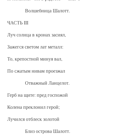
Волшебница Шалотт.
ЧАСТЬ III
Луч солнца в кронах засиял,
Зажегся светом лат металл:
То, крепостной минуя вал,
По сжатым нивам проезжал
Отважный Ланцелот.
Герб на щите: пред госпожой
Колена преклонил герой;
Лучился отблеск золотой
Близ острова Шалотт.