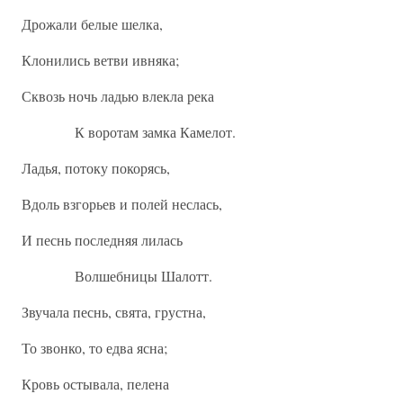
Дрожали белые шелка,
Клонились ветви ивняка;
Сквозь ночь ладью влекла река
К воротам замка Камелот.
Ладья, потоку покорясь,
Вдоль взгорьев и полей неслась,
И песнь последняя лилась
Волшебницы Шалотт.
Звучала песнь, свята, грустна,
То звонко, то едва ясна;
Кровь остывала, пелена