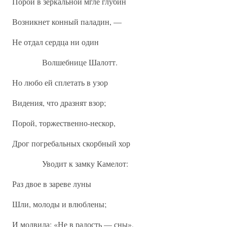
Порой в зеркальной мгле глубин
Возникнет конный паладин, —
Не отдал сердца ни один
Волшебнице Шалотт.
Но любо ей сплетать в узор
Видения, что дразнят взор;
Порой, торжественно-нескор,
Дрог погребальных скорбный хор
Уводит к замку Камелот:
Раз двое в зареве луны
Шли, молоды и влюблены;
И молвила: «Не в радость — сны»,