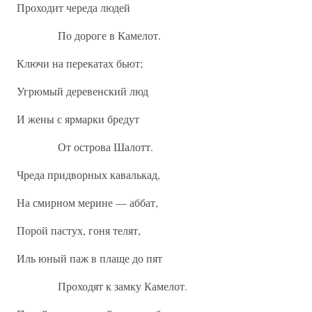
Проходит череда людей
По дороге в Камелот.
Ключи на перекатах бьют;
Угрюмый деревенский люд
И жены с ярмарки бредут
От острова Шалотт.
Чреда придворных кавалькад,
На смирном мерине — аббат,
Порой пастух, гоня телят,
Иль юный паж в плаще до пят
Проходят к замку Камелот.