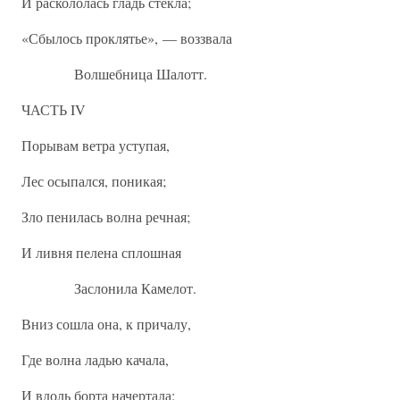
И раскололась гладь стекла;
«Сбылось проклятье», — воззвала
Волшебница Шалотт.
ЧАСТЬ IV
Порывам ветра уступая,
Лес осыпался, поникая;
Зло пенилась волна речная;
И ливня пелена сплошная
Заслонила Камелот.
Вниз сошла она, к причалу,
Где волна ладью качала,
И вдоль борта начертала: