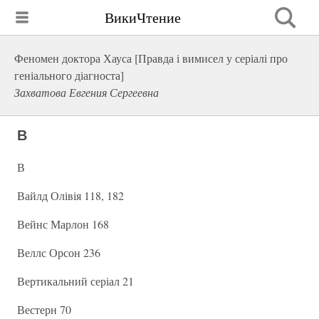
ВикиЧтение
Феномен доктора Хауса [Правда і вимисел у серіалі про
геніального діагноста]
Захватова Евгения Сергеевна
В
В
Вайлд Олівія 118, 182
Вейнс Марлон 168
Веллс Орсон 236
Вертикальний серіал 21
Вестерн 70