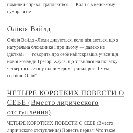
помилки справді трапляються.— Коли я в кепському
гуморі, я не
Олівія Вайлд
Олівія Вайлд «Люди дивуються, коли дізнаються, що я
натуральна блондинка і при цьому — далеко не
ідіотка!» — говорить про себе найяскравіша учасниця
нової команди Грегорі Хауса, що з’явилася на початку
четвертого сезону під номером Тринадцять. І хоча
героїню Олівії
ЧЕТЫРЕ КОРОТКИХ ПОВЕСТИ О
СЕБЕ (Вместо лирического
отступления)
ЧЕТЫРЕ КОРОТКИХ ПОВЕСТИ О СЕБЕ (Вместо
лирического отступления) Повесть первая: Что такое