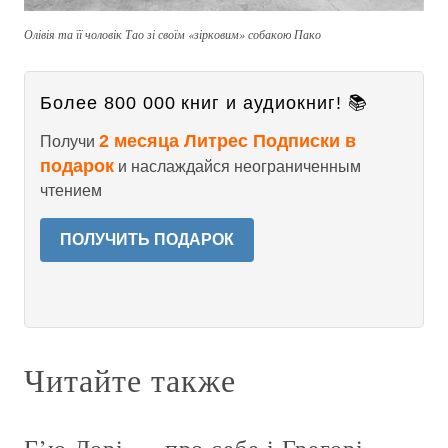
Олівія та її чоловік Тао зі своїм «зірковим» собакою Пако
Более 800 000 книг и аудиокниг! 📚
2 месяца Литрес Подписки в
Получи
подарок
и наслаждайся неограниченным
чтением
ПОЛУЧИТЬ ПОДАРОК
Читайте также
Г’ю Лорі — про себе і Грегорі