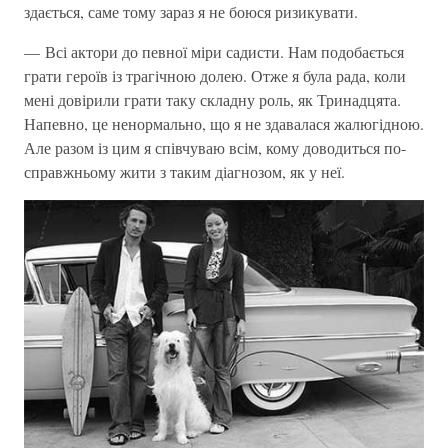
здається, саме тому зараз я не боюся ризикувати.
— Всі актори до певної міри садисти. Нам подобається
грати героїв із трагічною долею. Отже я була рада, коли
мені довірили грати таку складну роль, як Тринадцята.
Напевно, це ненормально, що я не здавалася жалюгідною.
Але разом із цим я співчуваю всім, кому доводиться по-
справжньому жити з таким діагнозом, як у неї.