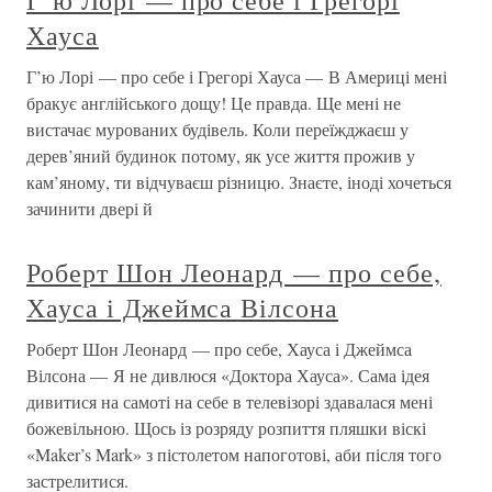
Хауса
Г’ю Лорі — про себе і Грегорі Хауса — В Америці мені
бракує англійського дощу! Це правда. Ще мені не
вистачає мурованих будівель. Коли переїжджаєш у
дерев’яний будинок потому, як усе життя прожив у
кам’яному, ти відчуваєш різницю. Знаєте, іноді хочеться
зачинити двері й
Роберт Шон Леонард — про себе,
Хауса і Джеймса Вілсона
Роберт Шон Леонард — про себе, Хауса і Джеймса
Вілсона — Я не дивлюся «Доктора Хауса». Сама ідея
дивитися на самоті на себе в телевізорі здавалася мені
божевільною. Щось із розряду розпиття пляшки віскі
«Maker’s Mark» з пістолетом напоготові, аби після того
застрелитися.