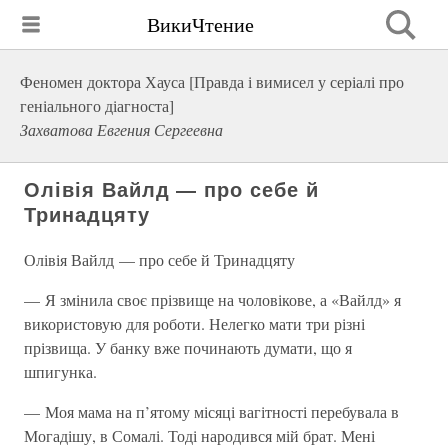
ВикиЧтение
Феномен доктора Хауса [Правда і вимисел у серіалі про
геніального діагноста]
Захватова Евгения Сергеевна
Олівія Вайлд — про себе й
Тринадцяту
Олівія Вайлд — про себе й Тринадцяту
— Я змінила своє прізвище на чоловікове, а «Вайлд» я
використовую для роботи. Нелегко мати три різні
прізвища. У банку вже починають думати, що я
шпигунка.
— Моя мама на п’ятому місяці вагітності перебувала в
Могадішу, в Сомалі. Тоді народився мій брат. Мені