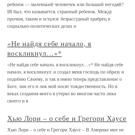
ребенок — маленький человечек или большой негодяй?
IЯ был, что называется, странный ребенок. Между
прочим, таким и остался: безрассудный храбрец в
социально-политических делах и
«Не найдя себе начало, я
воскликнул…»*
«Не найдя себе начало, я воскликнул…»* Не найдя себе
начало, я воскликнул: и создал меня господь по образу и
подобию Своему, и так я имею теперь представление о
Боге, лик его и лик мой носят тождественность. Но в
веках создания моего я утерял во многом части лика
своего и в
Хью Лори – о себе и Грегори Хаусе
Хью Лори – о себе и Грегори Хаусе – В Америке мне не