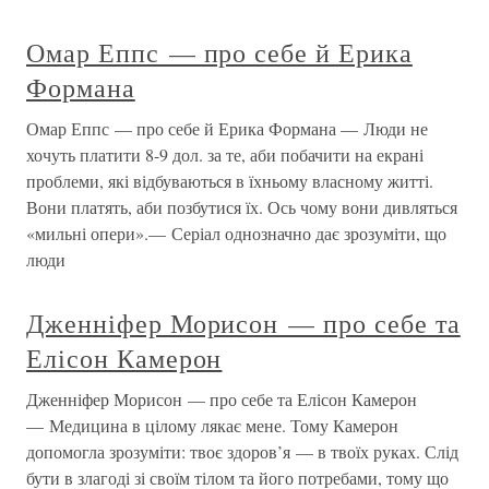
Омар Еппс — про себе й Ерика
Формана
Омар Еппс — про себе й Ерика Формана — Люди не
хочуть платити 8-9 дол. за те, аби побачити на екрані
проблеми, які відбуваються в їхньому власному житті.
Вони платять, аби позбутися їх. Ось чому вони дивляться
«мильні опери».— Серіал однозначно дає зрозуміти, що
люди
Дженніфер Морисон — про себе та
Елісон Камерон
Дженніфер Морисон — про себе та Елісон Камерон
— Медицина в цілому лякає мене. Тому Камерон
допомогла зрозуміти: твоє здоров’я — в твоїх руках. Слід
бути в злагоді зі своїм тілом та його потребами, тому що