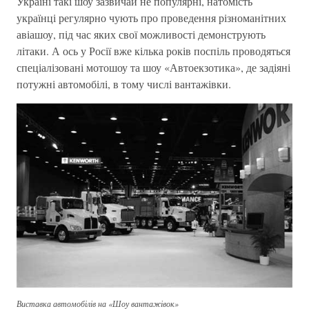
Україні такі шоу зазвичай не популярні, натомість
українці регулярно чують про проведення різноманітних
авіашоу, під час яких свої можливості демонструють
літаки. А ось у Росії вже кілька років поспіль проводяться
спеціалізовані мотошоу та шоу «Автоекзотика», де задіяні
потужні автомобілі, в тому числі вантажівки.
Виставка автомобілів на «Шоу вантажівок»