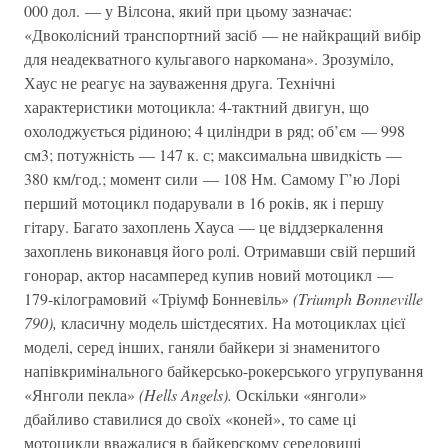
000 дол. — у Вілсона, який при цьому зазначає:
«Двоколісний транспортний засіб — не найкращий вибір
для неадекватного кульгавого наркомана». Зрозуміло,
Хаус не реагує на зауваження друга. Технічні
характеристики мотоцикла: 4-тактний двигун, що
охолоджується рідиною; 4 циліндри в ряд; об’єм — 998
см3; потужність — 147 к. с; максимальна швидкість —
380 км/год.; момент сили — 108 Нм. Самому Г’ю Лорі
перший мотоцикл подарували в 16 років, як і першу
гітару. Багато захоплень Хауса — це віддзеркалення
захоплень виконавця його ролі. Отримавши свій перший
гонорар, актор насамперед купив новий мотоцикл —
179-кілограмовий «Тріумф Бонневіль»
(Triumph Bonneville
790),
класичну модель шістдесятих. На мотоциклах цієї
моделі, серед інших, ганяли байкери зі знаменитого
напівкримінального байкерсько-рокерського угрупування
«Янголи пекла»
(Hells Angels).
Оскільки «янголи»
дбайливо ставилися до своїх «коней», то саме ці
мотоцикли вважалися в байкерскому середовищі