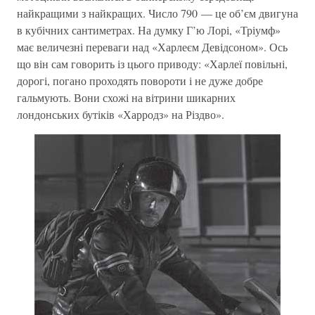
найкращими з найкращих. Число 790 — це об’єм двигуна
в кубічних сантиметрах. На думку Г’ю Лорі, «Тріумф»
має величезні переваги над «Харлеєм Девідсоном». Ось
що він сам говорить із цього приводу: «Харлеї повільні,
дорогі, погано проходять повороти і не дуже добре
гальмують. Вони схожі на вітрини шикарних
лондонських бутіків «Харродз» на Різдво».