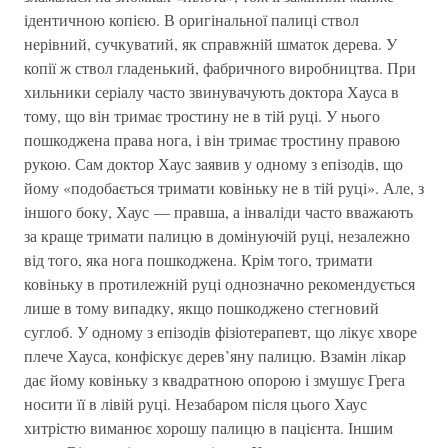
ідентичною копією. В оригінальної палиці ствол
нерівний, сучкуватий, як справжній шматок дерева. У
копії ж ствол гладенький, фабричного виробництва. При
хильники серіалу часто звинувачують доктора Хауса в
тому, що він тримає тростину не в тій руці. У нього
пошкоджена права нога, і він тримає тростину правою
рукою. Сам доктор Хаус заявив у одному з епізодів, що
йому «подобається тримати ковіньку не в тій руці». Але, з
іншого боку, Хаус — правша, а інваліди часто вважають
за краще тримати палицю в домінуючій руці, незалежно
від того, яка нога пошкоджена. Крім того, тримати
ковіньку в протилежній руці однозначно рекомендується
лише в тому випадку, якщо пошкоджено стегновий
суглоб. У одному з епізодів фізіотерапевт, що лікує хворе
плече Хауса, конфіскує дерев’яну палицю. Взамін лікар
дає йому ковіньку з квадратною опорою і змушує Грега
носити її в лівій руці. Незабаром після цього Хаус
хитрістю виманює хорошу палицю в пацієнта. Іншим