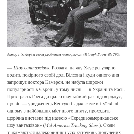
Актор Г’ю Лорі зі своїм улюбленим мотоциклом «Triumph Bonneville 790»
—
Шоу вантажівок.
Розвага, на яку Хаус регулярно
водить покірного своїй долі Вілсона і куди одного дня
запрошує доктора Камерон, не набула широкої
популярності в Європі, у тому числі — в Україні та Росії.
Пристрасть Грега до цього шоу зайвий раз підтверджує,
що він — уродженець Кентуккі, адже саме в Луїсвіллі,
одному з найбільших міст цього штату, проходить
щорічна виставка під назвою «Середньоамериканське
шоу вантажівок» (
Mid-America Trucking Show
). Сюди
з’їжджаються далекобійники усіх куточків Сполучених