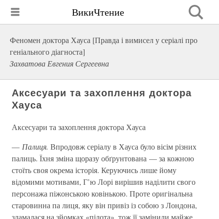
ВикиЧтение
Феномен доктора Хауса [Правда і вимисел у серіалі про
геніального діагноста]
Захватова Евгения Сергеевна
Аксесуари та захоплення доктора
Хауса
Аксесуари та захоплення доктора Хауса
—
Палиця.
Впродовж серіалу в Хауса було вісім різних
палиць. Їхня зміна щоразу обґрунтована — за кожною
стоїть своя окрема історія. Керуючись лише йому
відомими мотивами, Г’ю Лорі вирішив наділити свого
персонажа піжонською ковінькою. Проте оригінальна
старовинна па лиця, яку він привіз із собою з Лондона,
зламалася на зйомках «пілота», тож її замінили майже