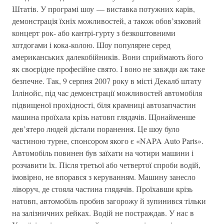
Штатів. У програмі шоу — виставка потужних карів,
демонстрація їхніх можливостей, а також обов’язковий
концерт рок- або кантрі-гурту з безкоштовними
хотдогами і кока-колою. Шоу популярне серед
американських далекобійників. Вони сприймають його
як своєрідне професійне свято. І воно не завжди аж таке
безпечне. Так, 9 серпня 2007 року в місті Декалб штату
Іллінойс, під час демонстрації можливостей автомобіля
підвищеної прохідності, біля крамниці автозапчастин
машина проїхала крізь натовп глядачів. Щонайменше
дев’ятеро людей дістали поранення. Це шоу було
частиною турне, спонсором якого є «NAPA Auto Parts».
Автомобіль повинен був заїхати на чотири машини і
розчавити їх. Після третьої або четвертої спроби водій,
імовірно, не впорався з керуванням. Машину занесло
ліворуч, де стояла частина глядачів. Проїхавши крізь
натовп, автомобіль пробив загорожу й зупинився тільки
на залізничних рейках. Водій не постраждав. У нас в