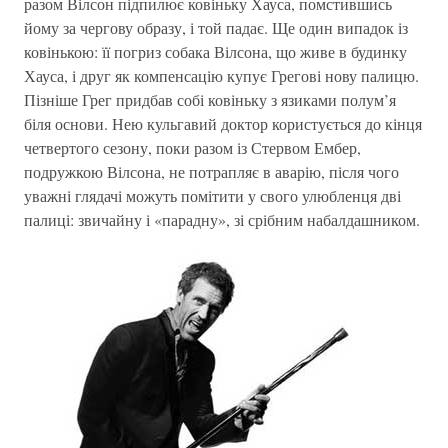
разом Вілсон підпилює ковіньку Хауса, помстившись
йому за чергову образу, і той падає. Ще один випадок із
ковінькою: її погриз собака Вілсона, що живе в будинку
Хауса, і друг як компенсацію купує Грегові нову палицю.
Пізніше Грег придбав собі ковіньку з язиками полум’я
біля основи. Нею кульгавий доктор користується до кінця
четвертого сезону, поки разом із Стервом Ембер,
подружкою Вілсона, не потрапляє в аварію, після чого
уважні глядачі можуть помітити у свого улюбленця дві
палиці: звичайну і «парадну», зі срібним набалдашником.