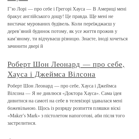
Г’ю Лорі — про себе і Грегорі Хауса — В Америці мені
бракує англійського дощу! Це правда. Ще мені не
вистачає мурованих будівель. Коли переїжджаєш у
дерев’яний будинок потому, як усе життя прожив у
кам’яному, ти відчуваєш різницю. Знаєте, іноді хочеться
зачинити двері й
Роберт Шон Леонард — про себе,
Хауса і Джеймса Вілсона
Роберт Шон Леонард — про себе, Хауса і Джеймса
Вілсона — Я не дивлюся «Доктора Хауса». Сама ідея
дивитися на самоті на себе в телевізорі здавалася мені
божевільною. Щось із розряду розпиття пляшки віскі
«Maker’s Mark» з пістолетом напоготові, аби після того
застрелитися.