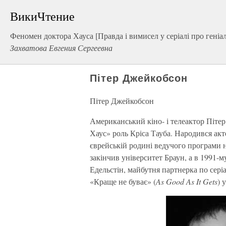
ВикиЧтение
Феномен доктора Хауса [Правда і вимисел у серіалі про геніал
Захватова Евгения Сергеевна
Пітер Джейкобсон
Пітер Джейкобсон
Американський кіно- і телеактор Піте
Хаус» роль Кріса Тауба. Народився акто
єврейській родині ведучого програми 
закінчив університет Браун, а в 1991-м
Едельстін, майбутня партнерка по серіа
«Краще не буває» (
As Good As It Gets
) 