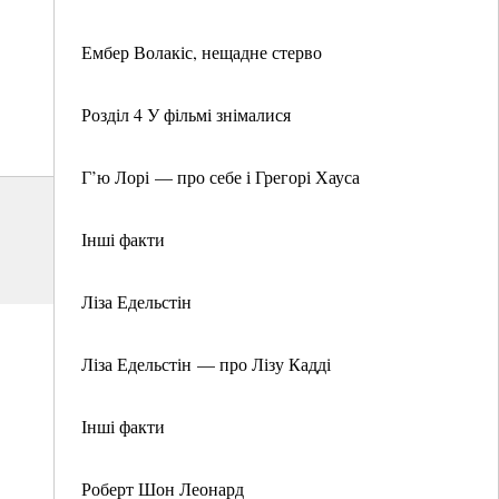
Ембер Волакіс, нещадне стерво
Розділ 4 У фільмі знімалися
Г’ю Лорі — про себе і Грегорі Хауса
Інші факти
Ліза Едельстін
Ліза Едельстін — про Лізу Кадді
Інші факти
Роберт Шон Леонард