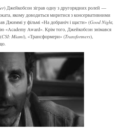
er
) Джейкобсон зіграв одну з другорядних ролей —
воката, якому доводиться миритися з консервативними
ав Джиммі у фільмі «На добраніч і щасти» (
Good Night,
мію «Academy Award». Крім того, Джейкобсон знімався
(
CSI: Miami
), «Трансформери» (
Transformers
),
що.