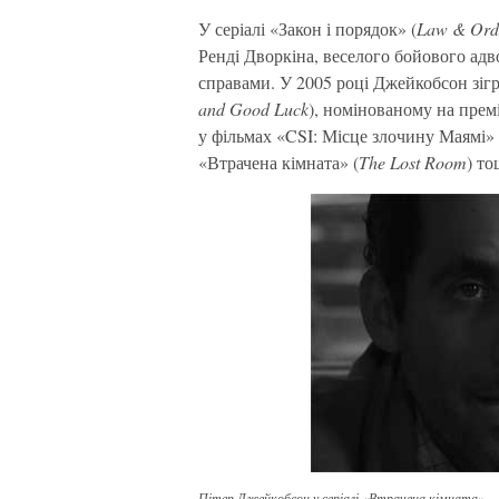
У серіалі «Закон і порядок» (
Law & Ord
Ренді Дворкіна, веселого бойового ад
справами. У 2005 році Джейкобсон зігр
and Good Luck
), номінованому на пре
у фільмах «CSI: Місце злочину Маямі» 
«Втрачена кімната» (
The Lost Room
) то
Пітер Джейкобсон у серіалі «Втрачена кімната»