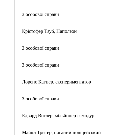
З особової справи
Крістофер Тауб, Наполеон
З особової справи
З особової справи
Лоренс Катнер, експериментатор
З особової справи
Едвард Воглер, мільйонер-самодур
Майкл Тритер, поганий поліцейський