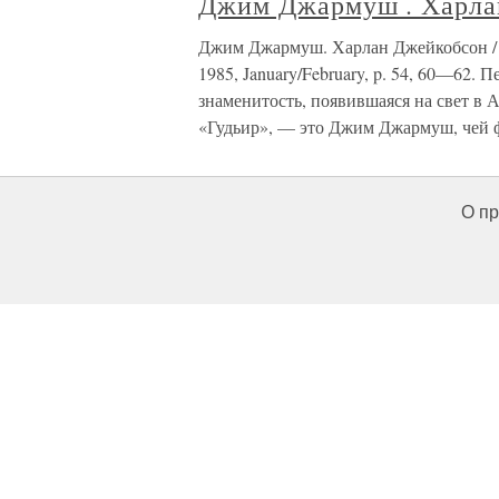
Джим Джармуш . Харлан
Джим Джармуш. Харлан Джейкобсон / 1
1985, January/February, p. 54, 60—62. 
знаменитость, появившаяся на свет в
«Гудьир», — это Джим Джармуш, чей 
О пр