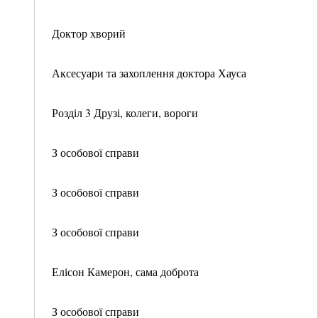
Доктор хворий
Аксесуари та захоплення доктора Хауса
Розділ 3 Друзі, колеги, вороги
З особової справи
З особової справи
З особової справи
Елісон Камерон, сама доброта
З особової справи