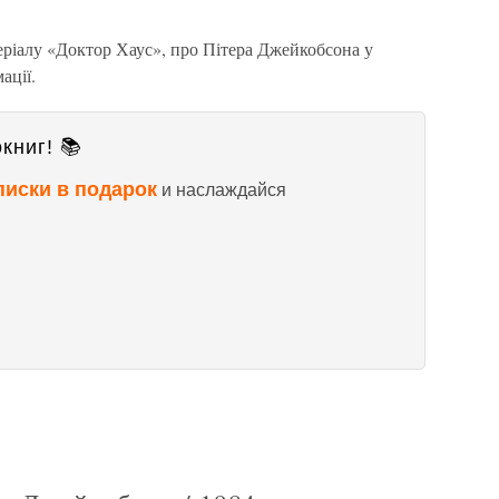
ріалу «Доктор Хаус», про Пітера Джейкобсона у
ації.
книг! 📚
писки в подарок
и наслаждайся