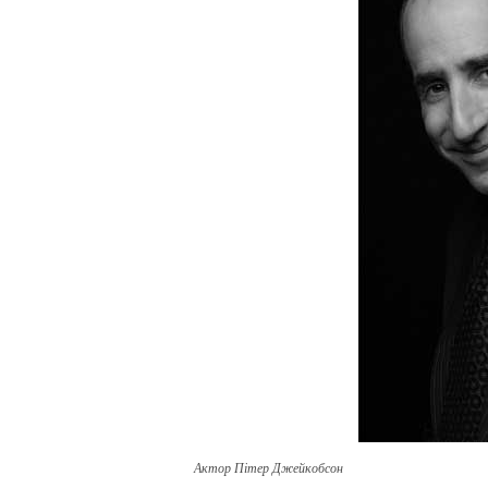
Актор Пітер Джейкобсон