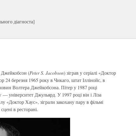
ьного діагноста]
р Джейкобсон (
Peter S. Jacobson
) зіграв у серіалі «Доктор
р 24 березня 1965 року в Чикаго, штат Іллінойс, в
новин Волтера Джейкобсона. Пітер у 1987 році
у — університет Джульярд. У 1997 році він і Ліза
лу «Доктор Хаус», зіграли закохану пару в фільмі
у сцені в ресторані.