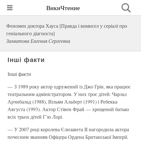
ВикиЧтение
Феномен доктора Хауса [Правда і вимисел у серіалі про
геніального діагноста]
Захватова Евгения Сергеевна
Інші факти
Інші факти
— З 1989 року актор одружений із Джо Грін, яка працює
театральним адміністратором. У них троє дітей: Чарльз
Арчибальд (1988), Вільям Альберт (1991) і Ребекка
Августа (1993). Актор Стівен Фрай — хрещений батько
всіх трьох дітей Г’ю Лорі.
— У 2007 році королева Єлизавета II нагородила актора
почесним званням Офіцера Ордена Британської Імперії.