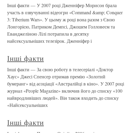
Інші факти — У 2007 році Дженніфер Морисон брала
участь в озвучуванні відеогри «Command &amp; Conquer
3: Tiberium Wars». У цьому ж році вона разом з Євою
Лонгорією, Патриком Демпсі, Джошем Голловеєм та
Еванджеліною Лілі потрапила в десятку
найсексуальніших телезірок. Дженніфер і
Інші факти
Інші факти — За свою роботу в телесеріалі «Доктор
Хаус» Джесі Спенсер отримав премію «Золотий
бумеранг» від асоціації «Австралійці в кіно». У 2007 році
журнал «People Magazine» включив його до списку «100
найвродливіших людей». Він також входить до списку
«Найсексуальніших
Інші факти