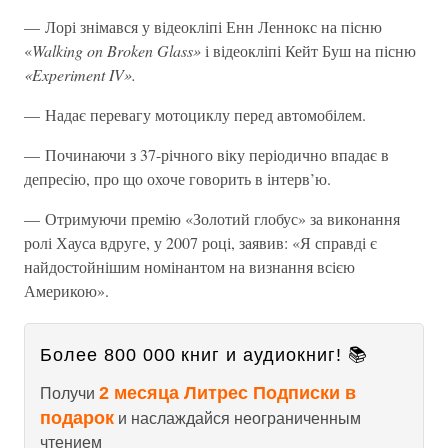
— Лорі знімався у відеокліпі Енн Леннокс на пісню
«
Walking on Broken Glass»
і відеокліпі Кейт Буш на пісню
«Experiment IV».
— Надає перевагу мотоциклу перед автомобілем.
— Починаючи з 37-річного віку періодично впадає в
депресію, про що охоче говорить в інтерв’ю.
— Отримуючи премію «Золотий глобус» за виконання
ролі Хауса вдруге, у 2007 році, заявив: «Я справді є
найдостойнішим номінантом на визнання всією
Америкою».
Более 800 000 книг и аудиокниг! 📚
2 месяца Литрес Подписки в
Получи
подарок
и наслаждайся неограниченным
чтением