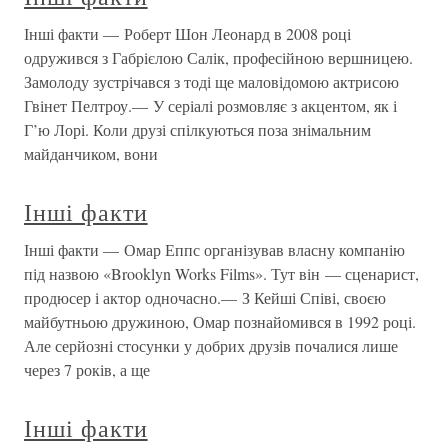
Інші факти — Роберт Шон Леонард в 2008 році
одружився з Габрієлою Салік, професійною вершницею.
Замолоду зустрічався з тоді ще маловідомою актрисою
Гвінет Пелтроу.— У серіалі розмовляє з акцентом, як і
Г’ю Лорі. Коли друзі спілкуються поза знімальним
майданчиком, вони
Інші факти
Інші факти — Омар Еппс організував власну компанію
під назвою «Brooklyn Works Films». Тут він — сценарист,
продюсер і актор одночасно.— З Кейші Співі, своєю
майбутньою дружиною, Омар познайомився в 1992 році.
Але серйозні стосунки у добрих друзів почалися лише
через 7 років, а ще
Інші факти