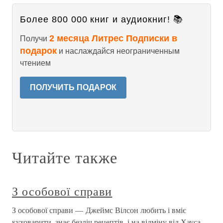
Более 800 000 книг и аудиокниг! 📚
2 месяца Литрес Подписки в
Получи
подарок
и наслаждайся неограниченным
чтением
ПОЛУЧИТЬ ПОДАРОК
Читайте также
З особової справи
З особової справи — Джеймс Вілсон любить і вміє
куховарити, знає безліч рецептів, і на відміну від Хауса