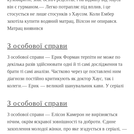
він є гурманом.— Легко потрапляє під вплив, і це
стосується не лише стосунків з Хаусом. Коли Ембер
захотіла купити водяний матрац, Вілсон не опирався.
Матрац виявився
З особової справи
З особової справи — Ерик Форман терпіти не може по
декілька разів здійснювати одні й ті самі дослідження та
брати ті самі аналізи. Частково через це поставлені ним
діагнози постійно критикують як доктор Хаус, так і
колеги.— Ерик — великий шанувальник кави. У серіалі
З особової справи
З особової справи — Елісон Камерон не вирізняється
нічим, окрім яскравої зовнішності та доброти. Єдине
захоплення молодої жінки, про яке згадується в серіалі, —