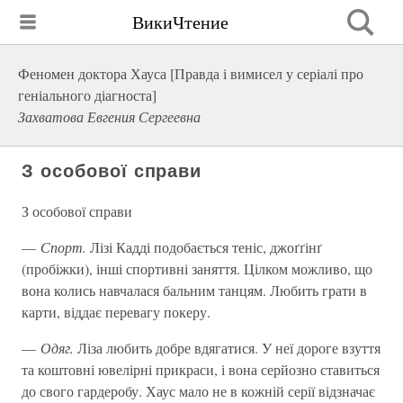
ВикиЧтение
Феномен доктора Хауса [Правда і вимисел у серіалі про
геніального діагноста]
Захватова Евгения Сергеевна
З особової справи
З особової справи
—
Спорт.
Лізі Кадді подобається теніс, джоґґінґ
(пробіжки), інші спортивні заняття. Цілком можливо, що
вона колись навчалася бальним танцям. Любить грати в
карти, віддає перевагу покеру.
—
Одяг.
Ліза любить добре вдягатися. У неї дороге взуття
та коштовні ювелірні прикраси, і вона серйозно ставиться
до свого гардеробу. Хаус мало не в кожній серії відзначає