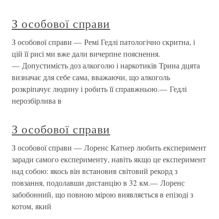
З особової справи
З особової справи — Ремі Гедлі патологічно скритна, і
цій її рисі ми вже дали вичерпне пояснення.
— Допустимість доз алкоголю і наркотиків Трина дцята
визначає для себе сама, вважаючи, що алкоголь
розкріпачує людину і робить її справжньою.— Гедлі
нерозбірлива в
З особової справи
З особової справи — Лоренс Катнер любить експеримент
заради самого експерименту, навіть якщо це експеримент
над собою: якось він встановив світовий рекорд з
повзання, подолавши дистанцію в 32 км.— Лоренс
забобонний, що повною мірою виявляється в епізоді з
котом, який