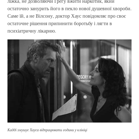
ліжка, не дозволяючи Грегу вжити наркотик, який
остаточно занурить його в пекло нової душевної хвороби.
Саме їй, а не Вілсону, доктор Хаус повідомляє про своє
остаточне рішення припинити боротьбу і лягти в
психіатричну лікарню.
Кадді змушує Хауса відпрацювати години у клініці