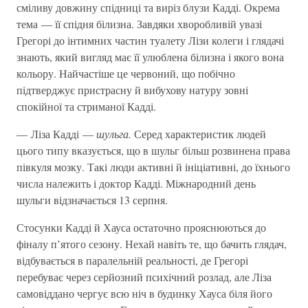
сміливу довжину спідниці та виріз блузи Кадді. Окрема
тема — її спідня білизна. Завдяки хворобливій увазі
Грегорі до інтимних частин туалету Лізи колеги і глядачі
знають, який вигляд має її улюблена білизна і якого вона
кольору. Найчастіше це червоний, що побічно
підтверджує пристрасну й вибухову натуру зовні
спокійної та стриманої Кадді.
— Ліза Кадді —
шульга.
Серед характеристик людей
цього типу вказується, що в шульг більш розвинена права
півкуля мозку. Такі люди активні й ініціативні, до їхнього
числа належить і доктор Кадді. Міжнародний день
шульги відзначається 13 серпня.
Стосунки Кадді й Хауса остаточно прояснюються до
фіналу п’ятого сезону. Нехай навіть те, що бачить глядач,
відбувається в паралельній реальності, де Грегорі
перебуває через серйозний психічний розлад, але Ліза
самовіддано чергує всю ніч в будинку Хауса біля його