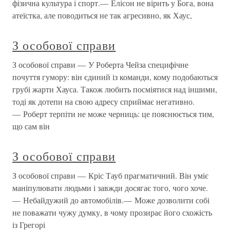
фізична культура і спорт.— Елісон не вірить у Бога, вона
атеїстка, але поводиться не так агресивно, як Хаус,
З особової справи
З особової справи — У Роберта Чейза специфічне
почуття гумору: він єдиний із команди, кому подобаються
грубі жарти Хауса. Також любить посміятися над іншими,
тоді як дотепи на свою адресу сприймає негативно.
— Роберт терпіти не може черниць: це пояснюється тим,
що сам він
З особової справи
З особової справи — Кріс Тауб прагматичний. Він уміє
маніпулювати людьми і завжди досягає того, чого хоче.
— Небайдужий до автомобілів.— Може дозволити собі
не поважати чужу думку, в чому прозирає його схожість
із Грегорі