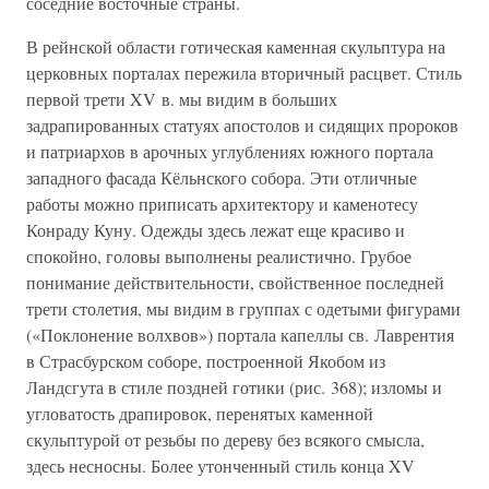
соседние восточные страны.
В рейнской области готическая каменная скульптура на
церковных порталах пережила вторичный расцвет. Стиль
первой трети XV в. мы видим в больших
задрапированных статуях апостолов и сидящих пророков
и патриархов в арочных углублениях южного портала
западного фасада Кёльнского собора. Эти отличные
работы можно приписать архитектору и каменотесу
Конраду Куну. Одежды здесь лежат еще красиво и
спокойно, головы выполнены реалистично. Грубое
понимание действительности, свойственное последней
трети столетия, мы видим в группах с одетыми фигурами
(«Поклонение волхвов») портала капеллы св. Лаврентия
в Страсбурском соборе, построенной Якобом из
Ландсгута в стиле поздней готики (рис. 368); изломы и
угловатость драпировок, перенятых каменной
скульптурой от резьбы по дереву без всякого смысла,
здесь несносны. Более утонченный стиль конца XV