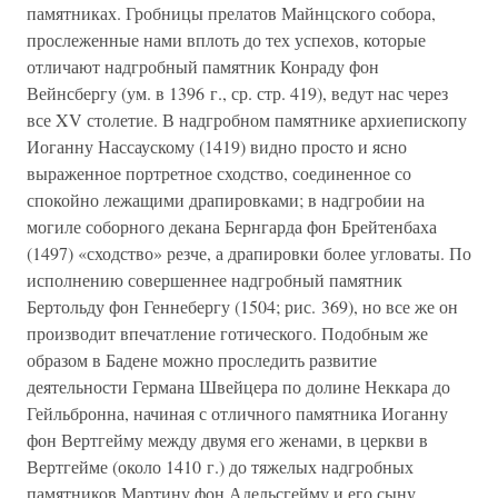
памятниках. Гробницы прелатов Майнцского собора,
прослеженные нами вплоть до тех успехов, которые
отличают надгробный памятник Конраду фон
Вейнсбергу (ум. в 1396 г., ср. стр. 419), ведут нас через
все XV столетие. В надгробном памятнике архиепископу
Иоганну Нассаускому (1419) видно просто и ясно
выраженное портретное сходство, соединенное со
спокойно лежащими драпировками; в надгробии на
могиле соборного декана Бернгарда фон Брейтенбаха
(1497) «сходство» резче, а драпировки более угловаты. По
исполнению совершеннее надгробный памятник
Бертольду фон Геннебергу (1504; рис. 369), но все же он
производит впечатление готического. Подобным же
образом в Бадене можно проследить развитие
деятельности Германа Швейцера по долине Неккара до
Гейльбронна, начиная с отличного памятника Иоганну
фон Вертгейму между двумя его женами, в церкви в
Вертгейме (около 1410 г.) до тяжелых надгробных
памятников Мартину фон Адельсгейму и его сыну