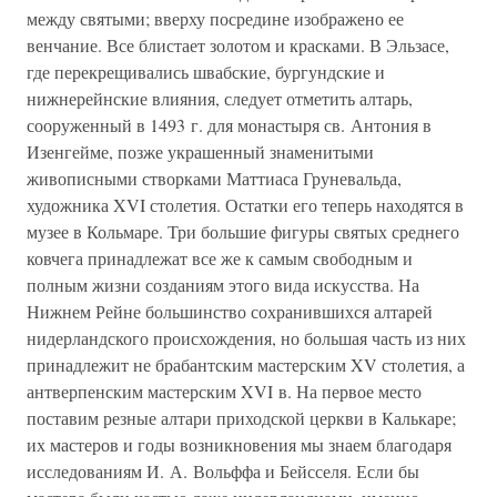
между святыми; вверху посредине изображено ее
венчание. Все блистает золотом и красками. В Эльзасе,
где перекрещивались швабские, бургундские и
нижнерейнские влияния, следует отметить алтарь,
сооруженный в 1493 г. для монастыря св. Антония в
Изенгейме, позже украшенный знаменитыми
живописными створками Маттиаса Груневальда,
художника XVI столетия. Остатки его теперь находятся в
музее в Кольмаре. Три большие фигуры святых среднего
ковчега принадлежат все же к самым свободным и
полным жизни созданиям этого вида искусства. На
Нижнем Рейне большинство сохранившихся алтарей
нидерландского происхождения, но большая часть из них
принадлежит не брабантским мастерским XV столетия, а
антверпенским мастерским XVI в. На первое место
поставим резные алтари приходской церкви в Калькаре;
их мастеров и годы возникновения мы знаем благодаря
исследованиям И. А. Вольффа и Бейсселя. Если бы