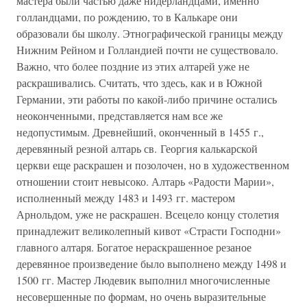
мастера были частью даже нидерландцами, именно
голландцами, по рождению, то в Калькаре они
образовали бы школу. Этнографической границы между
Нижним Рейном и Голландией почти не существовало.
Важно, что более поздние из этих алтарей уже не
раскрашивались. Считать, что здесь, как и в Южной
Германии, эти работы по какой-либо причине остались
неоконченными, представляется нам все же
недопустимым. Древнейший, оконченный в 1455 г.,
деревянный резной алтарь св. Георгия калькарской
церкви еще раскрашен и позолочен, но в художественном
отношении стоит невысоко. Алтарь «Радости Марии»,
исполненный между 1483 и 1493 гг. мастером
Арнольдом, уже не раскрашен. Всецело концу столетия
принадлежит великолепный кивот «Страсти Господни»
главного алтаря. Богатое нераскрашенное резаное
деревянное произведение было выполнено между 1498 и
1500 гг. Мастер Людевик выполнил многочисленные
несовершенные по формам, но очень выразительные