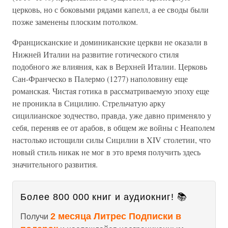
церковь, но с боковыми рядами капелл, а ее своды были
позже заменены плоским потолком.
Францисканские и доминиканские церкви не оказали в
Нижней Италии на развитие готического стиля
подобного же влияния, как в Верхней Италии. Церковь
Сан-Франческо в Палермо (1277) наполовину еще
романская. Чистая готика в рассматриваемую эпоху еще
не проникла в Сицилию. Стрельчатую арку
сицилианское зодчество, правда, уже давно применяло у
себя, переняв ее от арабов, в общем же войны с Неаполем
настолько истощили силы Сицилии в XIV столетии, что
новый стиль никак не мог в это время получить здесь
значительного развития.
Более 800 000 книг и аудиокниг! 📚
2 месяца Литрес Подписки в
Получи