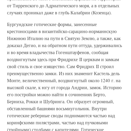
от Тирренского до Адриатического моря, а в отдельных
случаях проникал даже в глубь Калабрии (Козенца).
Бургундские готические формы, занесенные
крестоносцами в византийско-сарацино-норманнскую
Нижнюю Италию на пути в Святую Землю, а также, как
доказал Дегио, и на обратном пути оттуда, удерживались
и во время владычества Гогенштауфенов, сообщая
воздвигнутым здесь при Фридрихе II церквам и замкам
свой стиль и свое изящество. Сам Фридрих II строил
преимущественно замки. Из них знаменит Кастель дель
Монте, величественный, воздвигнутый около 1240 г. на
высокой скале, к югу от города Андрии, замок. Историю
его постройки можно найти в сочинениях Берто,
Берниха, Рокки и Шубринга. Он образует огромный,
обставленный башнями восьмиугольник. Внутри
готические реберные своды поднимаются частью над
коринфскими пилястрами, частью над пучковыми
(тройными) столбами с капителями. Готические