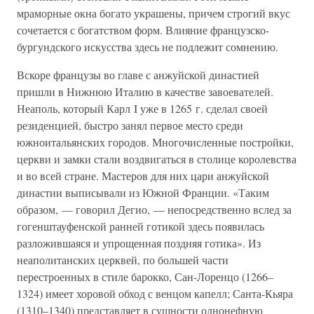
мраморные окна богато украшены, причем строгий вкус
сочетается с богатством форм. Влияние французско-
бургундского искусства здесь не подлежит сомнению.
Вскоре французы во главе с анжуйской династией
пришли в Нижнюю Италию в качестве завоевателей.
Неаполь, который Карл I уже в 1265 г. сделал своей
резиденцией, быстро занял первое место среди
южноитальянских городов. Многочисленные постройки,
церкви и замки стали воздвигаться в столице королевства
и во всей стране. Мастеров для них цари анжуйской
династии выписывали из Южной Франции. «Таким
образом, — говорил Дегио, — непосредственно вслед за
гогенштауфенской ранней готикой здесь появилась
разложившаяся и упрощенная поздняя готика». Из
неаполитанских церквей, по большей части
перестроенных в стиле барокко, Сан-Лоренцо (1266–
1324) имеет хоровой обход с венцом капелл; Санта-Кьяра
(1310–1340) представляет в сущности однонефную