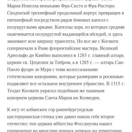
Мария Новелла монахами Фра-Систо и Фра-Ристоро.
Сводчатый трехнефный продольный корпус превращен в
пятинефный посредством рядов боковых капелл с
полукруглыми арками. Капеллы хора, из которых средняя
оканчивается полукруглой выдающейся абсидой, и здесь
занимают всю ширину трансепта. Но все же с Космати
соперничали в Риме флорентийские мастера. Великий
Арнольфо ди Камбио выполнил в 1283 г. главный алтарь
церкви св. Цецилии за Тибром, а в 1285 г. — алтарь Сан-
Паоло фуори ле Мура с теми колоссальными
готическими кивориями, которые размерами и роскошью
подавляют все остальное внутреннее убранство. В 1315 г.
Теодат Космати украсил подобным же пышным
киворием церковь Санта-Мария ин Козмедин.
К югу от албанских гор раннебургундская
цистерцианская готика уже давно нашла себе второе
отечество; тип церкви аббатства Фоссануова нашел
применение во многочисленных церквах на территории