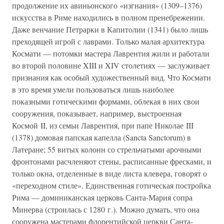
продолжение их авиньонского «изгнания» (1309–1376)
искусства в Риме находились в полном пренебрежении.
Даже венчание Петрарки в Капитолии (1341) было лишь
преходящей игрой с лаврами. Только малая архитектура
Космати — потомки мастера Лаврентия жили и работали
во второй половине XIII и XIV столетиях — заслуживает
признания как особый художественный вид. Что Космати
в это время умели пользоваться лишь наиболее
показными готическими формами, облекая в них свои
сооружения, показывает, например, выстроенная
Космой II, из семьи Лаврентия, при папе Николае III
(1378) домовая папская капелла (Sancta Sanctorum) в
Латеране; 55 витых колонн со стрельчатыми арочными
фронтонами расчленяют стены, расписанные фресками, и
только окна, отделенные в виде листа клевера, говорят о
«переходном стиле». Единственная готическая постройка
Рима — доминиканская церковь Санта-Мария сопра
Минерва (строилась с 1280 г.). Можно думать, что она
сооружена мастерами флорентийской церкви Санта-