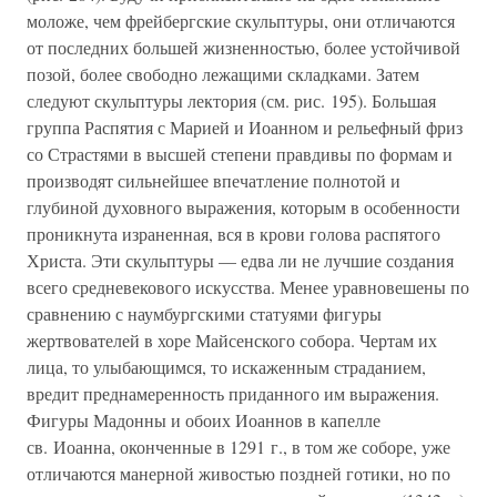
моложе, чем фрейбергские скульптуры, они отличаются
от последних большей жизненностью, более устойчивой
позой, более свободно лежащими складками. Затем
следуют скульптуры лектория (см. рис. 195). Большая
группа Распятия с Марией и Иоанном и рельефный фриз
со Страстями в высшей степени правдивы по формам и
производят сильнейшее впечатление полнотой и
глубиной духовного выражения, которым в особенности
проникнута израненная, вся в крови голова распятого
Христа. Эти скульптуры — едва ли не лучшие создания
всего средневекового искусства. Менее уравновешены по
сравнению с наумбургскими статуями фигуры
жертвователей в хоре Майсенского собора. Чертам их
лица, то улыбающимся, то искаженным страданием,
вредит преднамеренность приданного им выражения.
Фигуры Мадонны и обоих Иоаннов в капелле
св. Иоанна, оконченные в 1291 г., в том же соборе, уже
отличаются манерной живостью поздней готики, но по