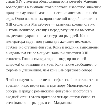
стиль XIV столетия обнаруживается в рельефе Успения
Богородицы в тимпане этого портала; известное значение
придает ему новый мотив — несение ангелами на небо
одра. Одно из главных произведений второй половины
XIII столетия в Магдебурге — каменная конная статуя
Оттона Великого, стоящая перед ратушей на высоком
пьедестале, украшенном фигурами рыцарей. Коня
императора ведут под уздцы две женские несколько
грубые, но статные фигуры. Конь и всадник выполнены
в идеальном стиле монументальной пластики XIII
столетия. Голова императора — шедевр по своей
широкой стилизации натуры. Конь также свободнее по
формам и движениям, чем конь Бамбергского собора.
Чтобы получить понятие о вестфальской пластике этого
времени, надо вернуться к притвору Мюнстерского
собора. Наряду с романскими фигурами апостолов у
входной стены этого притвора четыре статуи боковых
стен (налево — рыцарь и св. Магдалина с