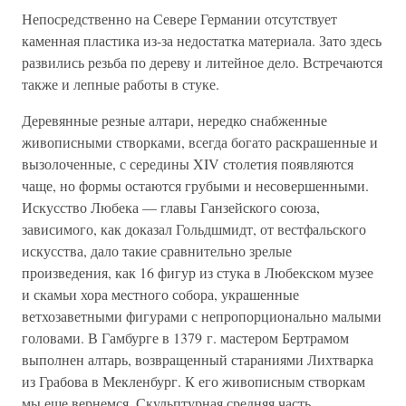
Непосредственно на Севере Германии отсутствует
каменная пластика из-за недостатка материала. Зато здесь
развились резьба по дереву и литейное дело. Встречаются
также и лепные работы в стуке.
Деревянные резные алтари, нередко снабженные
живописными створками, всегда богато раскрашенные и
вызолоченные, с середины XIV столетия появляются
чаще, но формы остаются грубыми и несовершенными.
Искусство Любека — главы Ганзейского союза,
зависимого, как доказал Гольдшмидт, от вестфальского
искусства, дало такие сравнительно зрелые
произведения, как 16 фигур из стука в Любекском музее
и скамьи хора местного собора, украшенные
ветхозаветными фигурами с непропорционально малыми
головами. В Гамбурге в 1379 г. мастером Бертрамом
выполнен алтарь, возвращенный стараниями Лихтварка
из Грабова в Мекленбург. К его живописным створкам
мы еще вернемся. Скульптурная средняя часть