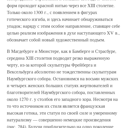
форм проходит красной нитью через все XIII столетие.
Только около 1300 г., с появлением в фигурах
готического изгиба, и здесь начинает обнаруживаться
упадок; наряду с этим особое направление, ставящее себе
целью реализм изображения в духе наступающего XV в.,
обозначает собой новый художественный подъем.
В Магдебурге и Мюнстере, как в Бамберге и Страсбуре,
середина XIII столетия подводит резко выраженную
черту, из-за которой скульптуры Фрейберга и
Вексельбурга абсолютно не тождественны скульптурам
Наумбургского собора. Остановимся на восьми мужских
и четырех женских больших статуях жертвователей и
благотворителей Наумбургского собора, поставленных
около 1270 г. у столбов его западного хора. Несмотря на
то что источником их стиля является французская
высокая готика, эти статуи по своей силе и умеренному
натурализму — совершенно немецкие произведения
(рис. 284). Будучи приблизительно на одно поколение