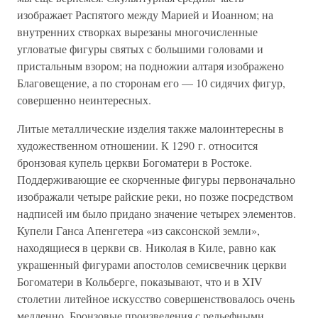
изображает Распятого между Марией и Иоанном; на
внутренних створках вырезаны многочисленные
угловатые фигуры святых с большими головами и
пристальным взором; на подножии алтаря изображено
Благовещение, а по сторонам его — 10 сидячих фигур,
совершенно неинтересных.
Литые металлические изделия также малоинтересны в
художественном отношении. К 1290 г. относится
бронзовая купель церкви Богоматери в Ростоке.
Поддерживающие ее скорченные фигуры первоначально
изображали четыре райские реки, но позже посредством
надписей им было придано значение четырех элементов.
Купели Ганса Апенгетера «из саксонской земли»,
находящиеся в церкви св. Николая в Киле, равно как
украшенный фигурами апостолов семисвечник церкви
Богоматери в Кольберге, показывают, что и в XIV
столетии литейное искусство совершенствовалось очень
медленно. Бронзовые произведения с рельефными