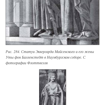
Рис. 284. Статуи Эккергарда Майсенского и его жены
Уты фон Балленстедт в Наумбургском соборе. С
фотографии Флоттвелля