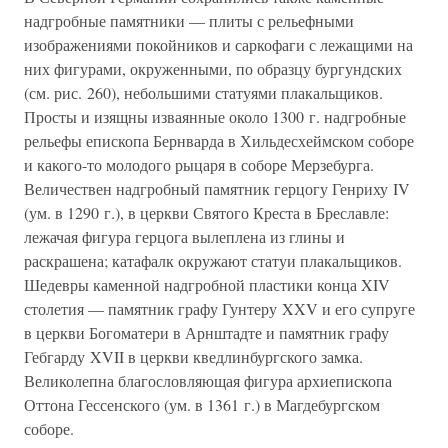
надгробные памятники — плиты с рельефными
изображениями покойников и саркофаги с лежащими на
них фигурами, окруженными, по образцу бургундских
(см. рис. 260), небольшими статуями плакальщиков.
Просты и изящны изваянные около 1300 г. надгробные
рельефы епископа Бернварда в Хильдесхеймском соборе
и какого-то молодого рыцаря в соборе Мерзебурга.
Величествен надгробный памятник герцогу Генриху IV
(ум. в 1290 г.), в церкви Святого Креста в Бреславле:
лежачая фигура герцога вылеплена из глины и
раскрашена; катафалк окружают статуи плакальщиков.
Шедевры каменной надгробной пластики конца XIV
столетия — памятник графу Гунтеру XXV и его супруге
в церкви Богоматери в Арнштадте и памятник графу
Гебгарду XVII в церкви кведлинбургского замка.
Великолепна благословляющая фигура архиепископа
Оттона Гессенского (ум. в 1361 г.) в Магдебургском
соборе.