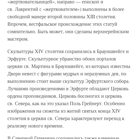
«жертвовательницей», направо — епископ и
св. Лаврентий с «жертвователем») выполнены в более
свободной манере второй половины XIII столетия.
Впрочем, вестфальское происхождение этих статуй
сомнительно. Быть может, они сделаны верхнерейнским
мастером.
Скульптуры XIV столетия сохранились в Брауншвейге и
Эрфурте. Скульптурное убранство обоих порталов
церкви св. Мартина в Брауншвейге, из которых известны
Двери невест с фигурами мудрых и неразумных дев, по
выполнению стоит выше скульптур Эрфуртского собора.
Лучшими произведениями в Эрфурте обладают Церковь
ордена проповедников, Церковь босоногих и церковь
св. Севера, как на это указал Поль Грейнерт. Особенно
изображения на сюжеты из житий святых конца XIV
столетия в церкви св. Севера характеризуют переход к
реализму нового времени.
В Северной Германии сохранились также каменные