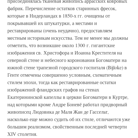
присоединялась тканевая живопись аррасских ковровых
фабрик. Перечисление остатков старинных фресок,
которые в Нидерландах в 1850-х гг. очищены от
покрывавшей их штукатурки, а местами и
реставрированы (очень неудачно), предоставляем
местным историкам искусства. Тем не менее мы должны
отметить, что возникшие около 1300 г. гигантские
изображения св. Христофора и Иоанна Крестителя на
северной стене и небесного коронования Богоматери на
южной стене трапезной городского госпиталя (Bijloke) в
Генте отмечены совершенно условным, схематичным
стилем эпохи, тогда как реставрированные остатки
изображений фландрских графов на стенах
Екатерининской капеллы в церкви Богоматери в Куртре,
над которыми кроме Андре Боневё работал придворный
живописец Людовика де Маля Жан де Гассельт,
насколько еще можно судить об их стиле, отличаются уже
большим реализмом, свойственным последней четверти
XIV столетия.