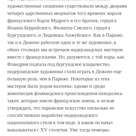
художественные сношения существовали между дворами
четырех царственных меценатов того времени: короля
французского Карла Мудрого и его братьев, герцога
Иоанна Беррийского, Филиппа Смелого, герцога
Бургундского, и Людовика Анжуйского. Как в Париже,
так и в Дижоне работали одни и те же художники; в
обеих столицах мы встречаем нидерландских мастеров
вместе с французскими. Но, разумеется, с той поры, как
Фландрия подпала под бургундское владычество,
нидерландские художники стали играть в Дижоне еще
большую роль, чем в Париже. Некоторые из этих
мастеров были родом валлоны; однако и среди
живописцев фламандского происхождения находились
такие, которые имели французские имена, и нельзя
утверждать, что парижское искусство нисколько не
способствовало выработке нидерландского
национального стиля в том виде, в каком он начал
выказываться с XV столетия. Уже тогда немецко-