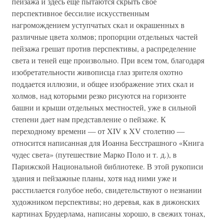
пейзажа и здесь еще пытаются скрыть свое
перспективное бессилие искусственным
нагромождением уступчатых скал и окрашенных в
различные цвета холмов; пропорции отдельных частей
пейзажа грешат против перспективы, а распределение
света и теней еще произвольно. При всем том, благодаря
изобретательности живописца глаз зрителя охотно
поддается иллюзии, и общее изображение этих скал и
холмов, над которыми резко рисуются на горизонте
башни и крыши отдельных местностей, уже в сильной
степени дает нам представление о пейзаже. К
переходному времени — от XIV к XV столетию —
относится написанная для Иоанна Бесстрашного «Книга
чудес света» (путешествие Марко Поло и т. д.), в
Парижской Национальной библиотеке. В этой рукописи
здания и пейзажные планы, хотя над ними уже и
расстилается голубое небо, свидетельствуют о незнании
художником перспективы; но деревья, как в дижонских
картинах Брудерлама, написаны хорошо, в свежих тонах,