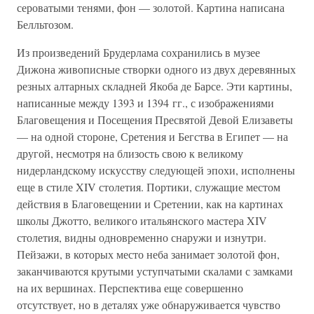
сероватыми тенями, фон — золотой. Картина написана
Белльтозом.
Из произведений Брудерлама сохранились в музее
Дижона живописные створки одного из двух деревянных
резных алтарных складней Якоба де Барсе. Эти картины,
написанные между 1393 и 1394 гг., с изображениями
Благовещения и Посещения Пресвятой Девой Елизаветы
— на одной стороне, Сретения и Бегства в Египет — на
другой, несмотря на близость свою к великому
нидерландскому искусству следующей эпохи, исполнены
еще в стиле XIV столетия. Портики, служащие местом
действия в Благовещении и Сретении, как на картинах
школы Джотто, великого итальянского мастера XIV
столетия, видны одновременно снаружи и изнутри.
Пейзажи, в которых место неба занимает золотой фон,
заканчиваются крутыми уступчатыми скалами с замками
на их вершинах. Перспектива еще совершенно
отсутствует, но в деталях уже обнаруживается чувство