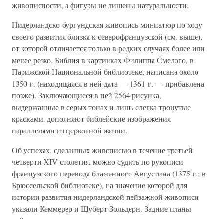
живописности, а фигуры не лишены натуральности.
Нидерландско-бургундская живопись миниатюр по ходу
своего развития близка к северофранцузской (см. выше),
от которой отличается только в редких случаях более или
менее резко. Библия в картинках Филиппа Смелого, в
Парижской Национальной библиотеке, написана около
1350 г. (находящаяся в ней дата — 1361 г. — прибавлена
позже). Заключающиеся в ней 2564 рисунка,
выдержанные в серых тонах и лишь слегка тронутые
красками, дополняют библейские изображения
параллелями из церковной жизни.
Об успехах, сделанных живописью в течение третьей
четверти XIV столетия, можно судить по рукописи
французского перевода блаженного Августина (1375 г.; в
Брюссельской библиотеке), на значение которой для
истории развития нидерландской пейзажной живописи
указали Кеммерер и Шуберт-Зольдерн. Задние планы