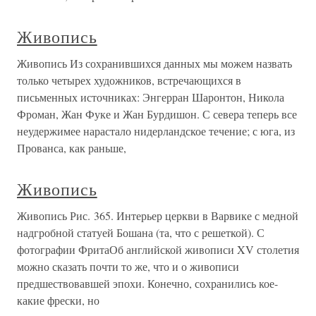
Живопись
Живопись Из сохранившихся данных мы можем назвать
только четырех художников, встречающихся в
письменных источниках: Энгерран Шаронтон, Никола
Фроман, Жан Фуке и Жан Бурдишон. С севера теперь все
неудержимее нарастало нидерландское течение; с юга, из
Прованса, как раньше,
Живопись
Живопись Рис. 365. Интерьер церкви в Варвике с медной
надгробной статуей Бошана (та, что с решеткой). С
фотографии ФритаОб английской живописи XV столетия
можно сказать почти то же, что и о живописи
предшествовавшей эпохи. Конечно, сохранились кое-
какие фрески, но