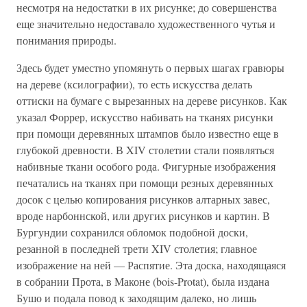
несмотря на недостатки в их рисунке; до совершенства
еще значительно недоставало художественного чутья и
понимания природы.
Здесь будет уместно упомянуть о первых шагах гравюры
на дереве (ксилографии), то есть искусства делать
оттиски на бумаге с вырезанных на дереве рисунков. Как
указал Форрер, искусство набивать на тканях рисунки
при помощи деревянных штампов было известно еще в
глубокой древности. В XIV столетии стали появляться
набивные ткани особого рода. Фигурные изображения
печатались на тканях при помощи резных деревянных
досок с целью копирования рисунков алтарных завес,
вроде нарбоннской, или других рисунков и картин. В
Бургундии сохранился обломок подобной доски,
резанной в последней трети XIV столетия; главное
изображение на ней — Распятие. Эта доска, находящаяся
в собрании Прота, в Маконе (bois-Protat), была издана
Бушо и подала повод к заходящим далеко, но лишь