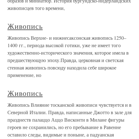
образов и миниатюр. История бургундско-нидерландских
живописцев того времени,
Живопись
Живопись Верхне- и нижнесаксонская живопись 1250–
1400 гг., периода высокой готики, уже не имеет того
художественно-исторического значения, которое имела в
предшествующую эпоху.Правда, церковная и светская
стенная живопись повсюду находила себе широкое
применение, но
Живопись
Живопись Влияние тосканской живописи чувствуется и в
Северной Италии. Правда, написанные Джотто в зале для
празднеств палаццо Аццо Висконти в Милане фигуры
героев не сохранились, но его пребывание в Равенне
оставило следы, видимые и поныне, а падуанская