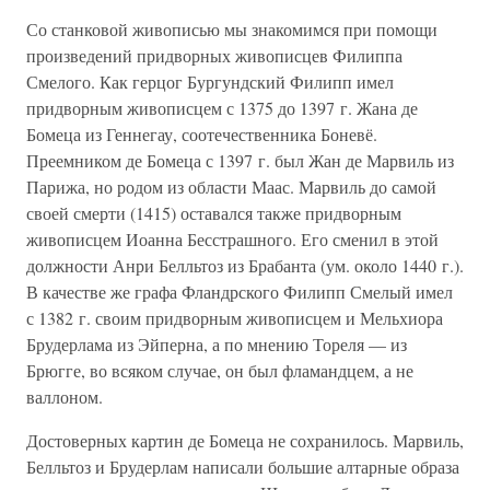
Со станковой живописью мы знакомимся при помощи
произведений придворных живописцев Филиппа
Смелого. Как герцог Бургундский Филипп имел
придворным живописцем с 1375 до 1397 г. Жана де
Бомеца из Геннегау, соотечественника Боневё.
Преемником де Бомеца с 1397 г. был Жан де Марвиль из
Парижа, но родом из области Маас. Марвиль до самой
своей смерти (1415) оставался также придворным
живописцем Иоанна Бесстрашного. Его сменил в этой
должности Анри Белльтоз из Брабанта (ум. около 1440 г.).
В качестве же графа Фландрского Филипп Смелый имел
с 1382 г. своим придворным живописцем и Мельхиора
Брудерлама из Эйперна, а по мнению Тореля — из
Брюгге, во всяком случае, он был фламандцем, а не
валлоном.
Достоверных картин де Бомеца не сохранилось. Марвиль,
Белльтоз и Брудерлам написали большие алтарные образа