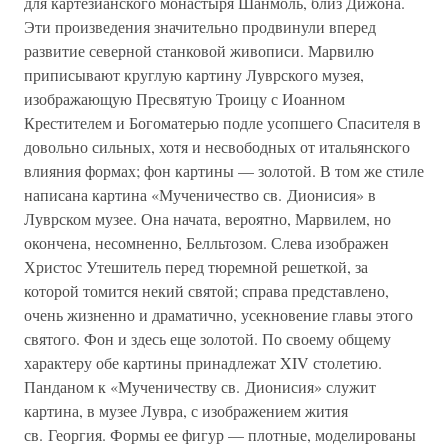
для картезианского монастыря Шанмоль, близ Дижона.
Эти произведения значительно продвинули вперед
развитие северной станковой живописи. Марвилю
приписывают круглую картину Луврского музея,
изображающую Пресвятую Троицу с Иоанном
Крестителем и Богоматерью подле усопшего Спасителя в
довольно сильных, хотя и несвободных от итальянского
влияния формах; фон картины — золотой. В том же стиле
написана картина «Мученичество св. Дионисия» в
Луврском музее. Она начата, вероятно, Марвилем, но
окончена, несомненно, Белльтозом. Слева изображен
Христос Утешитель перед тюремной решеткой, за
которой томится некий святой; справа представлено,
очень жизненно и драматично, усекновение главы этого
святого. Фон и здесь еще золотой. По своему общему
характеру обе картины принадлежат XIV столетию.
Панданом к «Мученичеству св. Дионисия» служит
картина, в музее Лувра, с изображением жития
св. Георгия. Формы ее фигур — плотные, моделированы