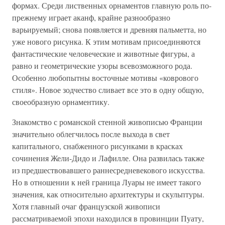
формах. Среди лиственных орнаментов главную роль по-
прежнему играет аканф, крайне разнообразно
варьируемый; снова появляется и древняя пальметта, но
уже нового рисунка. К этим мотивам присоединяются
фантастические человеческие и животные фигуры, а
равно и геометрические узоры всевозможного рода.
Особенно любопытны восточные мотивы «коврового
стиля». Новое зодчество сливает все это в одну общую,
своеобразную орнаментику.
Знакомство с романской стенной живописью Франции
значительно облегчилось после выхода в свет
капитального, снабженного рисунками в красках
сочинения Жели-Дидо и Лафилле. Она развилась также
из предшествовавшего раннесредневекового искусства.
Но в отношении к ней граница Луары не имеет такого
значения, как относительно архитектуры и скульптуры.
Хотя главный очаг французской живописи
рассматриваемой эпохи находился в провинции Пуату,