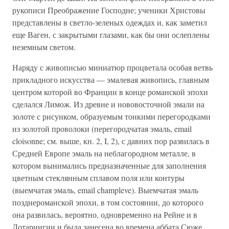
рукописи Преображение Господне; ученики Христовы
представлены в светло-зеленых одеждах и, как заметил
еще Ваген, с закрытыми глазами, как бы они ослеплены
неземным светом.
Наряду с живописью миниатюр процветала особая ветвь
прикладного искусства — эмалевая живопись, главным
центром которой во Франции в конце романской эпохи
сделался Лимож. Из древне и нововосточной эмали на
золоте с рисунком, образуемым тонкими перегородками
из золотой проволоки (перегородчатая эмаль, email
cloisonne; см. выше, кн. 2, I, 2), с давних пор развилась в
Средней Европе эмаль на неблагородном металле, в
котором вынимались предназначенные для заполнения
цветным стеклянным сплавом поля или контуры
(выемчатая эмаль, email champleve). Выемчатая эмаль
позднероманской эпохи, в том состоянии, до которого
она развилась, вероятно, одновременно на Рейне и в
Лотарингии и была занесена во времена аббата Сюже,