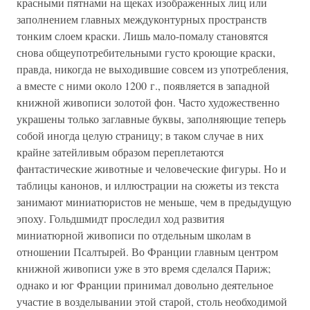
красными пятнами на щеках изображенных лиц или
заполнением главных междуконтурных пространств
тонким слоем краски. Лишь мало-помалу становятся
снова общеупотребительными густо кроющие краски,
правда, никогда не выходившие совсем из употребления,
а вместе с ними около 1200 г., появляется в западной
книжной живописи золотой фон. Часто художественно
украшены только заглавные буквы, заполняющие теперь
собой иногда целую страницу; в таком случае в них
крайне затейливым образом переплетаются
фантастические животные и человеческие фигуры. Но и
таблицы канонов, и иллюстрации на сюжеты из текста
занимают миниатюристов не меньше, чем в предыдущую
эпоху. Гольдшмидт проследил ход развития
миниатюрной живописи по отдельным школам в
отношении Псалтырей. Во Франции главным центром
книжной живописи уже в это время сделался Париж;
однако и юг Франции принимал довольно деятельное
участие в возделывании этой старой, столь необходимой