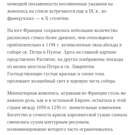
немецкой письменности несомненные указания на
живопись на стекле встречаются еще в IX в., во
французских — в X столетии.
На юге Франции сохранилось небольшое количество
расписных стекол более древних, чем относящиеся
приблизительно к 1198 г. великолепные окна абсиды в
соборе св. Петра в Пуатье. Здесь на главной картине
представлено Распятие, на других изображены эпизоды
из жизни апостола Петра и св. Лаврентия.
Господствующие густые красные и синие тона
проливают волшебный свет в хоровую часть собора.
Миниатюрная живопись, игравшая во Франции столь же
важную роль, как и в остальной Европе, испытала в этой
стране между 1050 и 1250 гг. значительные изменения.
Богатство и сочность красок каролингской гуаши сначала
сменились сухим контурным рисунком,
иллюминирование которого часто ограничивалось