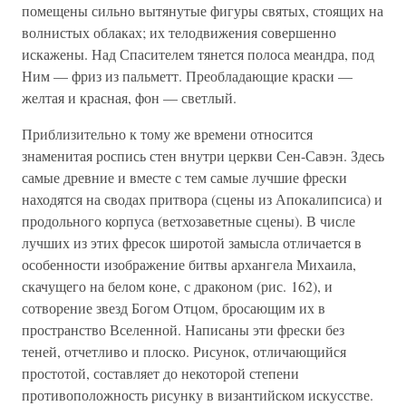
помещены сильно вытянутые фигуры святых, стоящих на
волнистых облаках; их телодвижения совершенно
искажены. Над Спасителем тянется полоса меандра, под
Ним — фриз из пальметт. Преобладающие краски —
желтая и красная, фон — светлый.
Приблизительно к тому же времени относится
знаменитая роспись стен внутри церкви Сен-Савэн. Здесь
самые древние и вместе с тем самые лучшие фрески
находятся на сводах притвора (сцены из Апокалипсиса) и
продольного корпуса (ветхозаветные сцены). В числе
лучших из этих фресок широтой замысла отличается в
особенности изображение битвы архангела Михаила,
скачущего на белом коне, с драконом (рис. 162), и
сотворение звезд Богом Отцом, бросающим их в
пространство Вселенной. Написаны эти фрески без
теней, отчетливо и плоско. Рисунок, отличающийся
простотой, составляет до некоторой степени
противоположность рисунку в византийском искусстве.