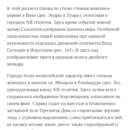
К этой росписи близка по стилю стенная живопись
церкви в Вике (деп. Эндры и Луары), относимая к
середине XII столетия. Здесь кроме событий земной
жизни Спасителя изображена кончина мира. Особенной
оживленностью общей компоновки при наивной
неуклюжести отдельных движений отличается Вход
Господен в Иерусалим (рис. 163). И здесь над
изображениями тянется широкая полоса двойного
меандра.
Гораздо более византийский характер имеет стенная
живопись в капелле св. Михаила в Рокамадуре (деп. Ло),
принадлежащая концу XII столетия. Здесь лучше всего
сохранилось изображение Благовещения, написанное на
синем фоне. Справа сидит на престоле в безжизненно-
застывшей позе Пресвятая Дева со старческими чертами
лица, с угрюмым выражением; слева приближается к ней,
не касаясь ногами земли, ангел, также старообразный и