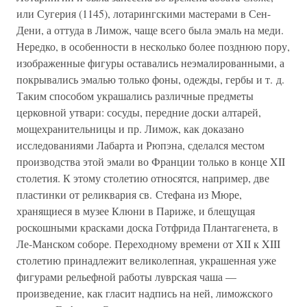
или Сугерия (1145), лотарингскими мастерами в Сен-
Дени, а оттуда в Лимож, чаще всего была эмаль на меди.
Нередко, в особенности в несколько более позднюю пору,
изображенные фигуры оставались неэмалированными, а
покрывались эмалью только фоны, одежды, гербы и т. д.
Таким способом украшались различные предметы
церковной утвари: сосуды, передние доски алтарей,
мощехранительницы и пр. Лимож, как доказано
исследованиями Лабарта и Рюпэна, сделался местом
производства этой эмали во Франции только в конце XII
столетия. К этому столетию относятся, например, две
пластинки от реликвария св. Стефана из Мюре,
хранящиеся в музее Клюни в Париже, и блещущая
роскошными красками доска Готфрида Плантагенета, в
Ле-Манском соборе. Переходному времени от XII к XIII
столетию принадлежит великолепная, украшенная уже
фигурами рельефной работы луврская чаша —
произведение, как гласит надпись на ней, лиможского