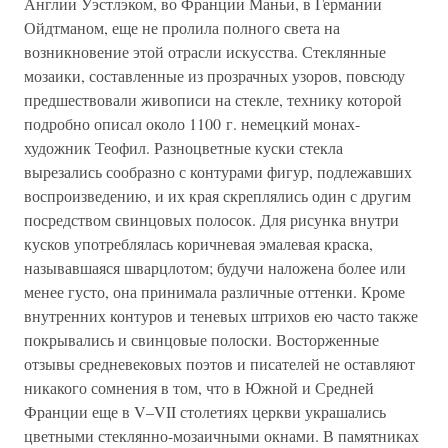
Англии Уэстлэком, во Франции Маньи, в Германии
Ойдтманом, еще не пролила полного света на
возникновение этой отрасли искусства. Стеклянные
мозаики, составленные из прозрачных узоров, повсюду
предшествовали живописи на стекле, технику которой
подробно описал около 1100 г. немецкий монах-
художник Теофил. Разноцветные куски стекла
вырезались сообразно с контурами фигур, подлежавших
воспроизведению, и их края скреплялись один с другим
посредством свинцовых полосок. Для рисунка внутри
кусков употреблялась коричневая эмалевая краска,
называвшаяся шварцлотом; будучи наложена более или
менее густо, она принимала различные оттенки. Кроме
внутренних контуров и теневых штрихов ею часто также
покрывались и свинцовые полоски. Восторженные
отзывы средневековых поэтов и писателей не оставляют
никакого сомнения в том, что в Южной и Средней
Франции еще в V–VII столетиях церкви украшались
цветными стеклянно-мозаичными окнами. В памятниках