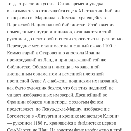
тогда отрасли искусства. Стиль времени упадка
выказывается в относящейся еще к XI столетию Библии
из церкви св. Марциала в Лиможе, хранящейся в
Парижской Национальной библиотеке. Изображения,
помещенные внутри инициалов, отличаются в этой
рукописи до некоторой степени строгостью и трезвостью.
Переходное место занимает написанный около 1100 г.
Комментарий к Откровению апостола Иоанна,
происходящий из Ланд и принадлежащий той же
библиотеке. Обезьяна и лисица в украшенной
лиственным орнаментом и ременной плетенкой
прописной букве А снабжены подписями их названий,
как будто художник боялся, что без этих надписей не
узнают изображенных им зверей. Древнейший во
Франции образец миниатюры с золотым фоном
представляет, по Лекуа-де-ла-Маршу, изображение
Богоматери в «Литургии и хронике монастыря Клюни»
— рукописи 1188 г., хранящейся в библиотеке церкви
Сен-Мартен де Шан. На золотом фоне изображено в этой