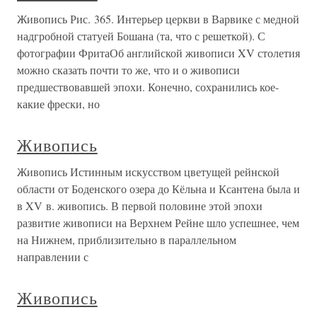
Живопись Рис. 365. Интерьер церкви в Варвике с медной
надгробной статуей Бошана (та, что с решеткой). С
фотографии ФритаОб английской живописи XV столетия
можно сказать почти то же, что и о живописи
предшествовавшей эпохи. Конечно, сохранились кое-
какие фрески, но
Живопись
Живопись Истинным искусством цветущей рейнской
области от Боденского озера до Кёльна и Ксантена была и
в XV в. живопись. В первой половине этой эпохи
развитие живописи на Верхнем Рейне шло успешнее, чем
на Нижнем, приблизительно в параллельном
направлении с
Живопись