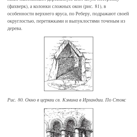
(фахверк), а колонки сложных окон (рис. 81), в
особенности верхнего яруса, по Реберу, подражают своей
округлостью, перетяжками и выпуклостями точеным из
дерева.
Рис. 80. Окно в церкви св. Кэмина в Ирландии. По Стокс