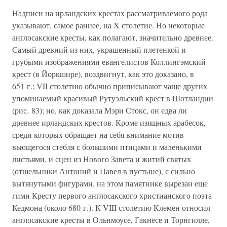
Надписи на ирландских крестах рассматриваемого рода
указывают, самое раннее, на X столетие. Но некоторые
англосакские кресты, как полагают, значительно древнее.
Самый древний из них, украшенный плетенкой и
грубыми изображениями евангелистов Коллингэмский
крест (в Йоркшире), воздвигнут, как это доказано, в
651 г.; VII столетию обычно приписывают чаще других
упоминаемый красивый Рутуэльский крест в Шотландии
(рис. 83); но, как доказала Мэри Стокс, он едва ли
древнее ирландских крестов. Кроме изящных арабесок,
среди которых обращает на себя внимание мотив
вьющегося стебля с большими птицами и маленькими
листьями, и сцен из Нового Завета и житий святых
(отшельники Антоний и Павел в пустыне), с сильно
вытянутыми фигурами, на этом памятнике вырезан еще
гимн Кресту первого англосакского христианского поэта
Кедмона (около 680 г.). К VIII столетию Клемен относил
англосакские кресты в Ольнмоусе, Гакнесе и Торнгилле,