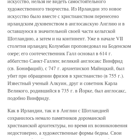
искусство, нельзя не видеть самостоятельного
художественного творчества. Из Ирландии это новое
искусство было вместе с христианством перенесено
ирландским духовенством в англосакскую Англию и в
оставшуюся в значительной своей части кельтской
Шотландию, а затем и на континент. Уже в начале VII
столетия ирландец Колумбан проповедовал на Боденском
озере; его соотечественник Галл основал в 614 г.
аббатство Санкт-Галлен; великий англосакс Винфрид
(св. Бонифаций), с 747 г. архиепископ Майнцкий, был
убит при обращении фризов в христианство (в 755 г.).
Известный ученый Алкуин, друг и советник Карла
Великого, родившийся в 735 г. в Йорке, был англосакс,
подобно Винфриду.
Как в Ирландии, так и в Англии с Шотландией
сохранилось немало памятников дороманской
христианской архитектуры, но время их возникновения
недостоверно, а художественные формы бедны. Свои