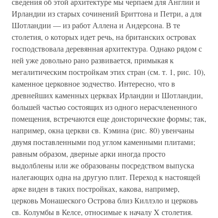
сведения об этой архитектуре мы черпаем для Англии и
Ирландии из старых сочинений Бриттона и Петри, а для
Шотландии — из работ Аллена и Андерсона. В те
столетия, о которых идет речь, на британских островах
господствовала деревянная архитектура. Однако рядом с
ней уже довольно рано развивается, примыкая к
мегалитическим постройкам этих стран (см. т. 1, рис. 10),
каменное церковное зодчество. Интересно, что в
древнейших каменных церквах Ирландии и Шотландии,
большей частью состоящих из одного нерасчлененного
помещения, встречаются еще доисторические формы; так,
например, окна церкви св. Кэмина (рис. 80) увенчаны
двумя поставленными под углом каменными плитами;
равным образом, дверные арки иногда просто
выдолблены или же образованы посредством выпуска
налегающих одна на другую плит. Переход к настоящей
арке виден в таких постройках, какова, например,
церковь Монашеского Острова близ Киллэло и церковь
св. Колумбы в Келсе, относимые к началу X столетия.