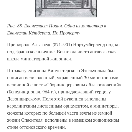
Рис. 88. Евангелист Иоанн. Одна из миниатюр в
Евангелии Кётберта. По Проперту
При короле Альфреде (871–901) Нортумберленд подпал
под франкское влияние. Возникла чисто англосакская
школа миниатюрной живописи.
По заказу епископа Винчестерского Этельуольда был
написан великолепный, украшенный 30 миниатюрами
величиной с лист «Сборник церковных благословений»
(Бенедикционал, 964 г.), принадлежавший герцогу
Девонширскому. Поля этой рукописи заполнены
каролингским лиственным орнаментом, а миниатюры,
сюжеты которых по большей части взяты из земной
жизни Спасителя, исполнены в немецком живописном
стиле оттоновского времени.