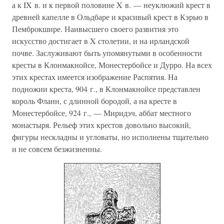
а к IX в. и к первой половине X в. — неуклюжий крест в
древней капелле в Ольдбаре и красивый крест в Кэрью в
Пемброкшире. Наивысшего своего развития это
искусство достигает в X столетии, и на ирландской
почве. Заслуживают быть упомянутыми в особенности
кресты в Клонмакнойсе, Монестербойсе и Дурро. На всех
этих крестах имеется изображение Распятия. На
подножии креста, 904 г., в Клонмакнойсе представлен
король Фланн, с длинной бородой, а на кресте в
Монестербойсе, 924 г., — Миридэч, аббат местного
монастыря. Рельеф этих крестов довольно высокий,
фигуры нескладны и угловаты, но исполнены тщательно
и не совсем безжизненны.