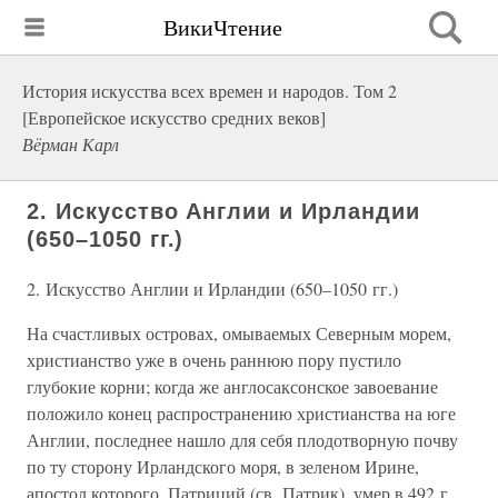
ВикиЧтение
История искусства всех времен и народов. Том 2
[Европейское искусство средних веков]
Вёрман Карл
2. Искусство Англии и Ирландии
(650–1050 гг.)
2. Искусство Англии и Ирландии (650–1050 гг.)
На счастливых островах, омываемых Северным морем,
христианство уже в очень раннюю пору пустило
глубокие корни; когда же англосаксонское завоевание
положило конец распространению христианства на юге
Англии, последнее нашло для себя плодотворную почву
по ту сторону Ирландского моря, в зеленом Ирине,
апостол которого, Патриций (св. Патрик), умер в 492 г.