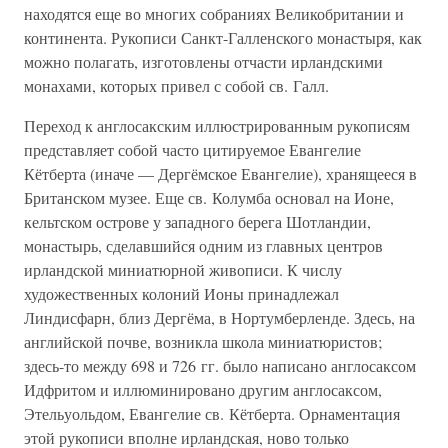
находятся еще во многих собраниях Великобритании и
континента. Рукописи Санкт-Галленского монастыря, как
можно полагать, изготовлены отчасти ирландскими
монахами, которых привел с собой св. Галл.
Переход к англосакским иллюстрированным рукописям
представляет собой часто цитируемое Евангелие
Кётберта (иначе — Дергёмское Евангелие), хранящееся в
Британском музее. Еще св. Колумба основал на Ионе,
кельтском острове у западного берега Шотландии,
монастырь, сделавшийся одним из главных центров
ирландской миниатюрной живописи. К числу
художественных колоний Ионы принадлежал
Линдисфарн, близ Дергёма, в Нортумберленде. Здесь, на
английской почве, возникла школа миниатюристов;
здесь-то между 698 и 726 гг. было написано англосаксом
Идфритом и иллюминировано другим англосаксом,
Этельуольдом, Евангелие св. Кётберта. Орнаментация
этой рукописи вполне ирландская, ново только