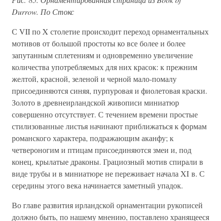
Durrow. По Стокс
С VII по X столетие происходит переход орнаментальных
мотивов от большой простоты ко все более и более
запутанным сплетениям и одновременно увеличение
количества употребляемых для них красок: к прежним
желтой, красной, зеленой и черной мало-помалу
присоединяются синяя, пурпуровая и фиолетовая краски.
Золото в древнеирландской живописи миниатюр
совершенно отсутствует. С течением времени простые
стилизованные листья начинают приближаться к формам
романского характера, подражающим аканфу; к
четвероногим и птицам присоединяются змеи и, под
конец, крылатые драконы. Грациозный мотив спирали в
виде трубы и в миниатюре не переживает начала XI в. С
середины этого века начинается заметный упадок.
Во главе развития ирландской орнаментации рукописей
должно быть, по нашему мнению, поставлено хранящееся