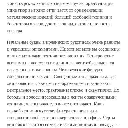
монастырских келий; во всяком случае, орнаментация
миниатюр выгодно отличается от орнаментации
металлических изделий большей свободой техники и
богатством красок, достигающим, наконец, полноты
спектра.
Начальные буквы в ирландских рукописях очень развиты
и украшены орнаментами. Животные мотивы соединены
в них с мотивами ленточного плетения. Четвероногие
вытянуты в ленту; на их длинные, лентообразные шеи
насажены птичьи головы. Человеческие фигуры
совершенно искажены. Священные лица, даже там, где
они являются главными изображениями и занимают
центральное место, трактованы плоско и схематично. Их
бороды и волосы превращены в ленты с закрученными
концами, члены зачастую вовсе пропадают. Как в
первобытном искусстве, фигура ставится или
совершенно en face, или совершенно в профиль. Черты
лиц обозначаются геометрическими линиями, одежды —