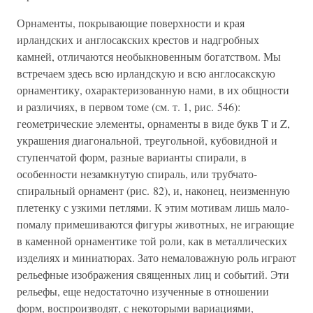
Орнаменты, покрывающие поверхности и края
ирландских и англосакских крестов и надгробных
камней, отличаются необыкновенным богатством. Мы
встречаем здесь всю ирландскую и всю англосакскую
орнаментику, охарактеризованную нами, в их общности
и различиях, в первом томе (см. т. 1, рис. 546):
геометрические элементы, орнаменты в виде букв T и Z,
украшения диагональной, треугольной, кубовидной и
ступенчатой форм, разные варианты спирали, в
особенности незамкнутую спираль, или трубчато-
спиральный орнамент (рис. 82), и, наконец, неизменную
плетенку с узкими петлями. К этим мотивам лишь мало-
помалу примешиваются фигуры животных, не играющие
в каменной орнаментике той роли, как в металлических
изделиях и миниатюрах. Зато немаловажную роль играют
рельефные изображения священных лиц и событий. Эти
рельефы, еще недостаточно изученные в отношении
форм, воспроизводят, с некоторыми вариациями,