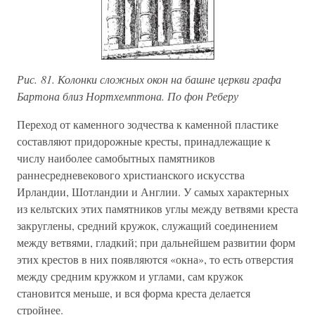
Рис. 81. Колонки сложных окон на башне церкви графа
Бартона близ Нортхемптона. По фон Реберу
Переход от каменного зодчества к каменной пластике
составляют придорожные кресты, принадлежащие к
числу наиболее самобытных памятников
раннесредневекового христианского искусства
Ирландии, Шотландии и Англии. У самых характерных
из кельтских этих памятников углы между ветвями креста
закруглены, средний кружок, служащий соединением
между ветвями, гладкий; при дальнейшем развитии форм
этих крестов в них появляются «окна», то есть отверстия
между средним кружком и углами, сам кружок
становится меньше, и вся форма креста делается
стройнее.