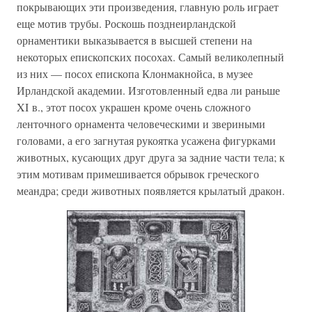
покрывающих эти произведения, главную роль играет
еще мотив трубы. Роскошь позднеирландской
орнаментики выказывается в высшей степени на
некоторых епископских посохах. Самый великолепный
из них — посох епископа Клонмакнойса, в музее
Ирландской академии. Изготовленный едва ли раньше
XI в., этот посох украшен кроме очень сложного
ленточного орнамента человеческими и звериными
головами, а его загнутая рукоятка усажена фигурками
животных, кусающих друг друга за задние части тела; к
этим мотивам примешивается обрывок греческого
меандра; среди животных появляется крылатый дракон.