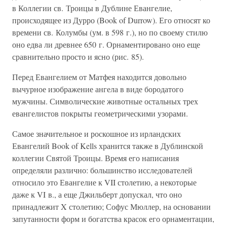
в Коллегии св. Троицы в Дублине Евангелие,
происходящее из Дурро (Book of Durrow). Его относят ко
времени св. Колумбы (ум. в 598 г.), но по своему стилю
оно едва ли древнее 650 г. Орнаментировано оно еще
сравнительно просто и ясно (рис. 85).
Перед Евангелием от Матфея находится довольно
вычурное изображение ангела в виде бородатого
мужчины. Символические животные остальных трех
евангелистов покрыты геометрическими узорами.
Самое значительное и роскошное из ирландских
Евангелий Book of Kells хранится также в Дублинской
коллегии Святой Троицы. Время его написания
определяли различно: большинство исследователей
относило это Евангелие к VII столетию, а некоторые
даже к VI в., а еще Джильберт допускал, что оно
принадлежит X столетию; Софус Мюллер, на основании
запутанности форм и богатства красок его орнаментации,