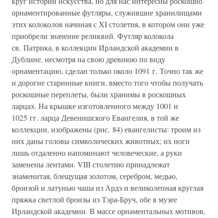
круг истории искусства, но для нас интересны роскошно
орнаментированные футляры, служившие хранилищами
этих колоколов начиная с XI столетия, в котором они уже
приобрели значение реликвий. Футляр колокола
св. Патрика, в коллекции Ирландской академии в
Дублине, несмотря на свою древнюю по виду
орнаментацию, сделан только около 1091 г. Точно так же
и дорогие старинные книги, вместо того чтобы получать
роскошные переплеты, были хранимы в роскошных
ларцах. На крышке изготовленного между 1001 и
1025 гг. ларца Девенишского Евангелия, в той же
коллекции, изображены (рис. 84) евангелисты: троим из
них даны головы символических животных; их ноги
лишь отдаленно напоминают человеческие, а руки
заменены лентами. VIII столетию принадлежат
знаменитая, блещущая золотом, серебром, медью,
бронзой и латунью чаша из Ардэ и великолепная круглая
пряжка светлой бронзы из Тэра-Бруч, обе в музее
Ирландской академии. В массе орнаментальных мотивов,