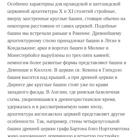
Особенно характерны для ирландской и шотландской
церковной архитектуры X и XI столетий стройные,
вверху заостренные круглые башни, стоящие обычно на
некотором расстоянии от самих церквей. Подобные
башни мы встречали раньше в Равенне. Древнейшему
архитектурному стилю принадлежат башни в Лёске в
Кондалькине; арки в воротах башен в Милике и
Монестербойсе вырублены из трех-пяти камней;
немногим более развитые формы представляют башни в
Девенише и Киллэле. В церкви св. Кевина в Глендэло
башня высится над крышей, а при древней церкви в
Дирнесе две круглые башни стоят уже по краям
западного фасада. В Англии, где римская базиличная
схема, укоренившаяся в древнехристианское время,
удержалась и в рассматриваемую нами эпоху,
архитектура англосакских церквей представляет другие
особенности. Так, например, стены четырехугольной
башни древней церкви графа Бартона близ Нортхемптона
живо напоминают деревянную клетчатую постройку