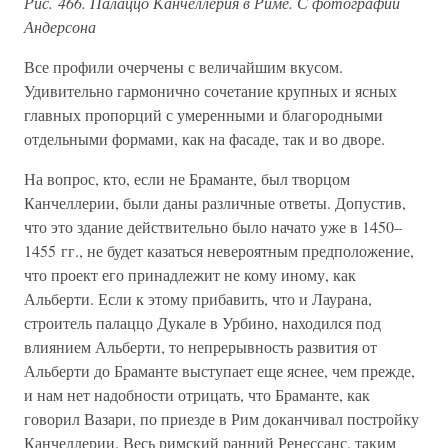
Рис. 466. Палаццо Канчеллерия в Риме. С фотографии
Андерсона
Все профили очерчены с величайшим вкусом.
Удивительно гармонично сочетание крупных и ясных
главных пропорций с умеренными и благородными
отдельными формами, как на фасаде, так и во дворе.
На вопрос, кто, если не Браманте, был творцом
Канчеллерии, были даны различные ответы. Допустив,
что это здание действительно было начато уже в 1450–
1455 гг., не будет казаться невероятным предположение,
что проект его принадлежит не кому иному, как
Альберти. Если к этому прибавить, что и Лаурана,
строитель палаццо Дукале в Урбино, находился под
влиянием Альберти, то непрерывность развития от
Альберти до Браманте выступает еще яснее, чем прежде,
и нам нет надобности отрицать, что Браманте, как
говорил Вазари, по приезде в Рим доканчивал постройку
Канчеллерии. Весь римский ранний Ренессанс, таким