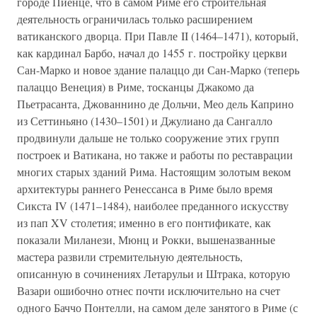
городе Пиенце, что в самом Риме его строительная
деятельность ограничилась только расширением
ватиканского дворца. При Павле II (1464–1471), который,
как кардинал Барбо, начал до 1455 г. постройку церкви
Сан-Марко и новое здание палаццо ди Сан-Марко (теперь
палаццо Венеция) в Риме, тосканцы Джакомо да
Пьетрасанта, Джованнино де Дольчи, Мео дель Каприно
из Сеттиньяно (1430–1501) и Джулиано да Сангалло
продвинули дальше не только сооружение этих групп
построек и Ватикана, но также и работы по реставрации
многих старых зданий Рима. Настоящим золотым веком
архитектуры раннего Ренессанса в Риме было время
Сикста IV (1471–1484), наиболее преданного искусству
из пап XV столетия; именно в его понтификате, как
показали Миланези, Мюнц и Рокки, вышеназванные
мастера развили стремительную деятельность,
описанную в сочинениях Летарульи и Штрака, которую
Вазари ошибочно отнес почти исключительно на счет
одного Баччо Понтелли, на самом деле занятого в Риме (с