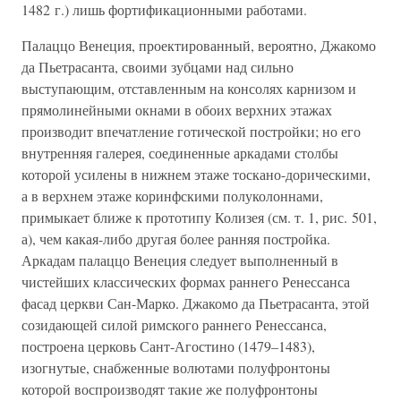
1482 г.) лишь фортификационными работами.
Палаццо Венеция, проектированный, вероятно, Джакомо
да Пьетрасанта, своими зубцами над сильно
выступающим, отставленным на консолях карнизом и
прямолинейными окнами в обоих верхних этажах
производит впечатление готической постройки; но его
внутренняя галерея, соединенные аркадами столбы
которой усилены в нижнем этаже тоскано-дорическими,
а в верхнем этаже коринфскими полуколоннами,
примыкает ближе к прототипу Колизея (см. т. 1, рис. 501,
а), чем какая-либо другая более ранняя постройка.
Аркадам палаццо Венеция следует выполненный в
чистейших классических формах раннего Ренессанса
фасад церкви Сан-Марко. Джакомо да Пьетрасанта, этой
созидающей силой римского раннего Ренессанса,
построена церковь Сант-Агостино (1479–1483),
изогнутые, снабженные волютами полуфронтоны
которой воспроизводят такие же полуфронтоны