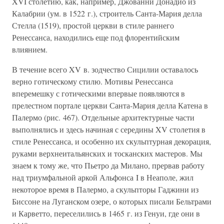
XVI столетию, как, например, Джованни Донадио из
Калабрии (ум. в 1522 г.), строитель Санта-Мария делла
Стелла (1519), простой церкви в стиле раннего
Ренессанса, находились еще под флорентийским
влиянием.
В течение всего XV в. зодчество Сицилии оставалось
верно готическому стилю. Мотивы Ренессанса
вперемешку с готическими впервые появляются в
прелестном портале церкви Санта-Мария делла Катена в
Палермо (рис. 467). Отдельные архитектурные части
выполнялись и здесь начиная с середины XV столетия в
стиле Ренессанса, и особенно их скульптурная декорация,
руками верхнеитальянских и тосканских мастеров. Мы
знаем к тому же, что Пьетро да Милано, прервав работу
над триумфальной аркой Альфонса I в Неаполе, жил
некоторое время в Палермо, а скульпторы Гаджини из
Биссоне на Луганском озере, о которых писали Бельтрами
и Карветто, переселились в 1465 г. из Генуи, где они в