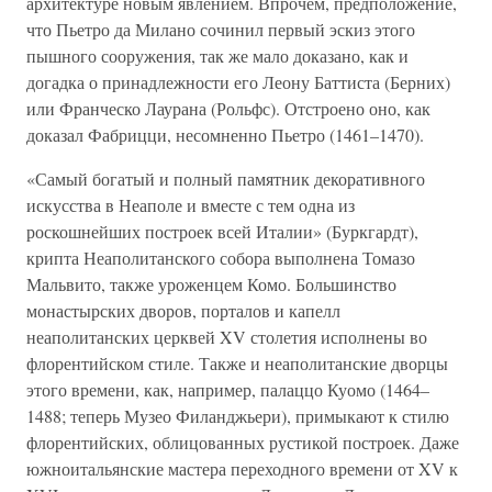
архитектуре новым явлением. Впрочем, предположение,
что Пьетро да Милано сочинил первый эскиз этого
пышного сооружения, так же мало доказано, как и
догадка о принадлежности его Леону Баттиста (Берних)
или Франческо Лаурана (Рольфс). Отстроено оно, как
доказал Фабрицци, несомненно Пьетро (1461–1470).
«Самый богатый и полный памятник декоративного
искусства в Неаполе и вместе с тем одна из
роскошнейших построек всей Италии» (Буркгардт),
крипта Неаполитанского собора выполнена Томазо
Мальвито, также уроженцем Комо. Большинство
монастырских дворов, порталов и капелл
неаполитанских церквей XV столетия исполнены во
флорентийском стиле. Также и неаполитанские дворцы
этого времени, как, например, палаццо Куомо (1464–
1488; теперь Музео Филанджьери), примыкают к стилю
флорентийских, облицованных рустикой построек. Даже
южноитальянские мастера переходного времени от XV к