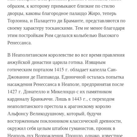
образом, к которому примыкают близкие по стилю
дворцы, каковы благородное палаццо Жиро, теперь
Торлониа, и Палацетто ди Браманте, представляются по
своему характеру тосканскими. Тем не менее благодаря
этим постройкам Рим сделался колыбелью Высокого
Ренессанса.
В Неаполитанском королевстве во все время правления
анжуйской династии царила готика. Изящным
готическим порталом 1415 г. обладает капелла Сан-
Джованни де Паппакода. Единичной осталась попытка
насаждения Ренессанса в Неаполе, предпринятая после
1427 г. Донателло и Микелоццо с их памятником
кардиналу Бранкаччи. Лишь в 1443 г., с переходом
неаполитанского престола к арагонскому королю
Альфонсу Великодушному, который, будучи
восторженным поклонником классической древности,
окружил себя целым штабом гуманистов, проник в
Неаполь дух Возрождения. Прошло, однако, известное