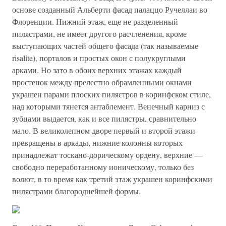
основе созданный Альберти фасад палаццо Ручеллаи во
Флоренции. Нижний этаж, еще не разделенный
пилястрами, не имеет другого расчленения, кроме
выступающих частей общего фасада (так называемые
risalite), порталов и простых окон с полукруглыми
арками. Но зато в обоих верхних этажах каждый
простенок между прелестно обрамленными окнами
украшен парами плоских пилястров в коринфском стиле,
над которыми тянется антаблемент. Венечный карниз с
зубцами выдается, как и все пилястры, сравнительно
мало. В великолепном дворе первый и второй этажи
превращены в аркады, нижние колонны которых
принадлежат тоскано-дорическому ордену, верхние —
свободно переработанному ионическому, только без
волют, в то время как третий этаж украшен коринфскими
пилястрами благороднейшей формы.