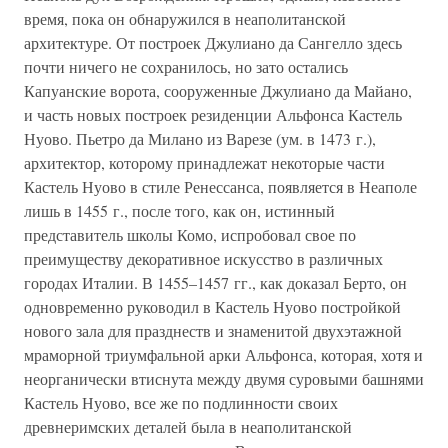
время, пока он обнаружился в неаполитанской
архитектуре. От построек Джулиано да Сангелло здесь
почти ничего не сохранилось, но зато остались
Капуанские ворота, сооруженные Джулиано да Майано,
и часть новых построек резиденции Альфонса Кастель
Нуово. Пьетро да Милано из Варезе (ум. в 1473 г.),
архитектор, которому принадлежат некоторые части
Кастель Нуово в стиле Ренессанса, появляется в Неаполе
лишь в 1455 г., после того, как он, истинный
представитель школы Комо, испробовал свое по
преимуществу декоративное искусство в различных
городах Италии. В 1455–1457 гг., как доказал Берто, он
одновременно руководил в Кастель Нуово постройкой
нового зала для празднеств и знаменитой двухэтажной
мраморной триумфальной арки Альфонса, которая, хотя и
неорганически втиснута между двумя суровыми башнями
Кастель Нуово, все же по подлинности своих
древнеримских деталей была в неаполитанской