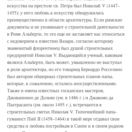
искусства на престоле св. Петра был Николай V (1447–
1455); у него любовь к искусству обнаружилась
преимущественно в области архитектуры. Если римские
документы и не упоминают о строительной деятельности
в Риме Альберти, то это еще не заставляет нас относиться
с недоверием к известию Вазари, согласно которому
знаменитый флорентинец был душой строительных
предприятий Николая V. Выдающийся ученый, каковым
являлся Альберти, быть может, умышленно не выступал
в роли архитектора, но его товарищ Бернардо Росселино
был автором обширных строительных планов папы,
которые, к сожалению, остались неосуществленными.
Также и имена известных тосканских мастеров,
Джованнино де Дольчи (ум. в 1486 г.) и Джакомо да
Пьетрасанта (ум. около 1495 г.), встречаются в
строительных сметах Николая V. Типичнейший папа-
гуманист Пий II (1458–1464) в такой мере отдавал свои
средства и любовь постройкам в Сиене и в своем родном