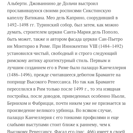
Альберти. Джованнино де Дольчи выстроил
прославившуюся своими росписями Сикстинскую
капеллу Ватикана. Мео дель Каприно, соорудивший в
1492–1498 гг. Туринский собор, был затем, как можно
думать, строителем церкви Санта-Мария дель Пополо,
быть может, также и автором фасада церкви Сан-Пьетро
ин Монторио в Риме. При Иннокентии VIII (1484–1492)
установился чистый, свободный и строго следующий
римскому антику архитектурный стиль. Первым и
лучшим созданием его в Риме было палаццо Канчеллерия
(1486–1496), прежде считавшееся дебютом Браманте на
поприще Высокого Ренессанса. Но так как Браманте
переселился в Рим только после 1499 г., то эта изящная
постройка, после доводов, приведенных особенно Ньоли,
Бернихом и Фабрицци, почти никем уже не признается за
произведение великого урбинца. Во всяком случае,
палаццо Канчеллерия с его тонкими профилями и еще
слабыми выступами стоит ближе к раннему, чем к
Высокому Ренессансу. Фасад его (рис. 466) имеет в своей