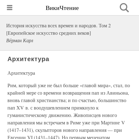
ВикиЧтение
История искусства всех времен и народов. Том 2
[Европейское искусство средних веков]
Вёрман Карл
Архитектура
Архитектура
Рим, который уже не был больше «главой мира», стал, по
крайней мере со времени возвращения пап из Авиньона,
вновь главой христианства; и по счастью, большинство
пап XV в. с воодушевлением примкнуло к
гуманистическому движению. Живописцев нового
направления мы встречаем в Риме уже при Мартине V
(1417–1431), скульпторов нового направления — при
Евгении VI (1431–1447). Но первым меценатом