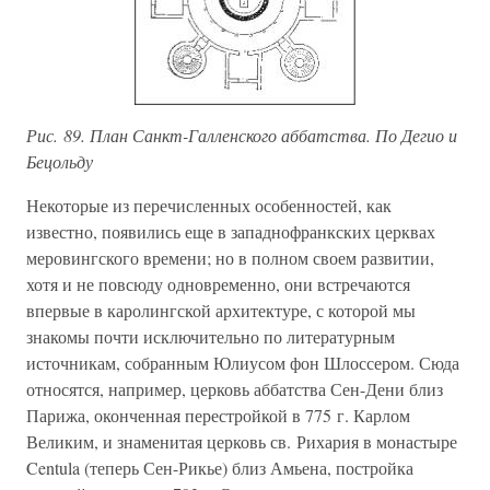
Рис. 89. План Санкт-Галленского аббатства. По Дегио и
Бецольду
Некоторые из перечисленных особенностей, как
известно, появились еще в западнофранкских церквах
меровингского времени; но в полном своем развитии,
хотя и не повсюду одновременно, они встречаются
впервые в каролингской архитектуре, с которой мы
знакомы почти исключительно по литературным
источникам, собранным Юлиусом фон Шлоссером. Сюда
относятся, например, церковь аббатства Сен-Дени близ
Парижа, оконченная перестройкой в 775 г. Карлом
Великим, и знаменитая церковь св. Рихария в монастыре
Centula (теперь Сен-Рикье) близ Амьена, постройка