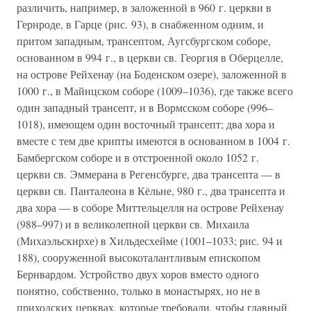
различить, например, в заложенной в 960 г. церкви в
Гернроде, в Гарце (рис. 93), в снабженном одним, и
притом западным, трансептом, Аугсбургском соборе,
основанном в 994 г., в церкви св. Георгия в Оберцелле,
на острове Рейхенау (на Боденском озере), заложенной в
1000 г., в Майнцском соборе (1009–1036), где также всего
один западный трансепт, и в Вормсском соборе (996–
1018), имеющем один восточный трансепт; два хора и
вместе с тем две крипты имеются в основанном в 1004 г.
Бамбергском соборе и в отстроенной около 1052 г.
церкви св. Эммерана в Регенсбурге, два трансепта — в
церкви св. Панталеона в Кёльне, 980 г., два трансепта и
два хора — в соборе Миттельцелля на острове Рейхенау
(988–997) и в великолепной церкви св. Михаила
(Михаэльскирхе) в Хильдесхейме (1001–1033; рис. 94 и
188), сооруженной высокоталантливым епископом
Бернвардом. Устройство двух хоров вместо одного
понятно, собственно, только в монастырях, но не в
приходских церквах, которые требовали, чтобы главный