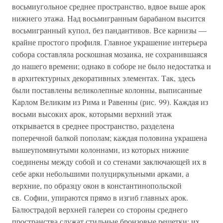
восьмиугольное среднее пространство, вдвое выше арок
нижнего этажа. Над восьмигранным барабаном высится
восьмигранный купол, без пандантивов. Все карнизы —
крайне простого профиля. Главное украшение интерьера
собора составляла роскошная мозаика, не сохранившаяся
до нашего времени; однако в соборе не было недостатка и
в архитектурных декоративных элементах. Так, здесь
были поставлены великолепные колонны, выписанные
Карлом Великим из Рима и Равенны (рис. 99). Каждая из
восьми высоких арок, которыми верхний этаж
открывается в среднее пространство, разделена
поперечной балкой пополам; каждая половина украшена
вышеупомянутыми колоннами, из которых нижние
соединены между собой и со стенами заключающей их в
себе арки небольшими полуциркульными арками, а
верхние, по образцу окон в константинопольской
св. Софии, упираются прямо в изгиб главных арок.
Балюстрадой верхней галереи со стороны среднего
пространства служат стильные бронзовые решетки; их