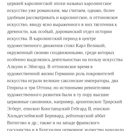
церквей каролингской эпохи называл каролингское
искусство уже романским, мы считаем, однако, более
удобным рассматривать и каролингское, и оттоновское
искусство, ввиду ясно выраженного в них тяготения к
древности, как особый, дороманский отдел истории
искусства. В каролингский период в центре
художественного движения стоял Карл Великий,
окруженный своими сподвижниками, среди которых
особенно выделялись деятельностью на пользу искусства
Алкуин и Эйнгард. В оттоновское время в
художественной жизни Германии роль покровителей
искусства играли великие саксонские императоры, два
Генриха и три Оттона; но истинными ревнителями
художественного развития были в ту пору высшие
церковные сановники, например, архиепископ Трирский
Эгберт, епископ Констанцский Гебгард II, епископ
Хильдесхеймский Бернвард, рейхенауский аббат
Витигово и др.; также и на западе франкского
государства и в Бургундии церковное зодчество находило