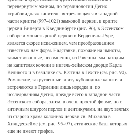
перевернутым эхином, по терминологии Дегио —
«грибовидная» капитель, встречающаяся в западной
части крипты (997–1021) замковой церкви, в крипте
церкви Виперта в Кведлинбурге (рис. 96), в Эссенском
соборе и монастырской церкви в Вердене-на-Руре,
является скорее искажением, чем преобразованием
известных нам форм. Надставки, похожие на имноты,
заимствованные, несомненно, из Равенны, мы находим
на капителях колонн в ингель-хеймском дворце Карла
Великого и в базилике св. Юстина в Гехсте (см. рис. 90).
Романские, закругленные внизу кубовидные капители
встречаются в Германии лишь изредка и, по
исследованиям Дегио, прежде всего в западной части
Эссенского собора, затем, в очень простой форме, но с
античным шнуром перлов и дентикулами, на двух взятых
из старого храма колоннах церкви св. Михаила в
Хильдесхейме (см. рис. 95–97), аттические базы которых
еще не имеют грифов.