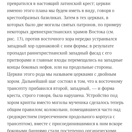
превратился в настоящий латинский крест; церкви
именно этого плана мы будем иметь в виду, говоря о
крестообразных базиликах. Затем в тех церквах, в
которых было две могилы святых патронов, по примеру
некоторых древнехристианских храмов Востока (см.
рис. 13), против восточного хора нередко устраивался
западный хор одинаковой с ним формы; в результате
пропадал раннехристианский западный фасад с его
притворами и главные входы перемещались на западные
концы боковых нефов, или на продольные стороны.
Церкви этого рода мы называем церквами с двойным
хором. Дальнейший шаг состоял в том, что к восточному
трансепту прибавился второй, западный, — и форма
креста, строго говоря, была нарушена. Устройство под
хором крипты вместо могилы мученика сделалось теперь
общим правилом; колокольни, помещавшиеся часто над
средокрестием (пересечением продольного корпуса с
трансептом), вместе с присоединившимися к ним вскоре
боковыми башнями стали постепенно органическими