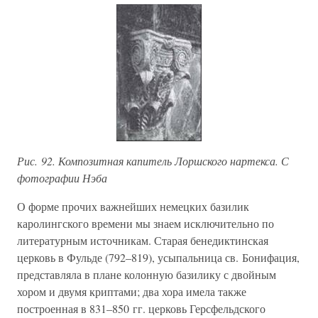
Рис. 92. Композитная капитель Лоршского нартекса. С
фотографии Нэба
О форме прочих важнейших немецких базилик
каролингского времени мы знаем исключительно по
литературным источникам. Старая бенедиктинская
церковь в Фульде (792–819), усыпальница св. Бонифация,
представляла в плане колонную базилику с двойным
хором и двумя криптами; два хора имела также
построенная в 831–850 гг. церковь Герсфельдского