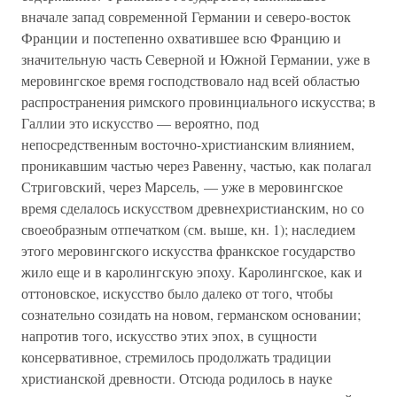
вначале запад современной Германии и северо-восток
Франции и постепенно охватившее всю Францию и
значительную часть Северной и Южной Германии, уже в
меровингское время господствовало над всей областью
распространения римского провинциального искусства; в
Галлии это искусство — вероятно, под
непосредственным восточно-христианским влиянием,
проникавшим частью через Равенну, частью, как полагал
Стриговский, через Марсель, — уже в меровингское
время сделалось искусством древнехристианским, но со
своеобразным отпечатком (см. выше, кн. 1); наследием
этого меровингского искусства франкское государство
жило еще и в каролингскую эпоху. Каролингское, как и
оттоновское, искусство было далеко от того, чтобы
сознательно созидать на новом, германском основании;
напротив того, искусство этих эпох, в сущности
консервативное, стремилось продолжать традиции
христианской древности. Отсюда родилось в науке