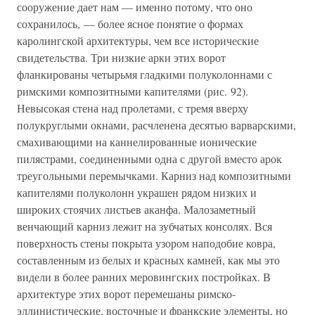
сооружение дает нам — именно потому, что оно
сохранилось, — более ясное понятие о формах
каролингской архитектуры, чем все исторические
свидетельства. Три низкие арки этих ворот
фланкированы четырьмя гладкими полуколоннами с
римскими композитными капителями (рис. 92).
Невысокая стена над пролетами, с тремя вверху
полукруглыми окнами, расчленена десятью варварскими,
смахивающими на каннелированные ионические
пилястрами, соединенными одна с другой вместо арок
треугольными перемычками. Карниз над композитными
капителями полуколонн украшен рядом низких и
широких стоячих листьев аканфа. Малозаметный
венчающий карниз лежит на зубчатых консолях. Вся
поверхность стены покрыта узором наподобие ковра,
составленным из белых и красных камней, как мы это
видели в более ранних меровингских постройках. В
архитектуре этих ворот перемешаны римско-
эллинистические, восточные и франкские элементы, но