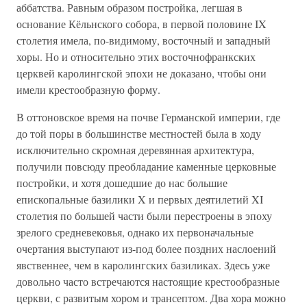
аббатства. Равным образом постройка, легшая в
основание Кёльнского собора, в первой половине IX
столетия имела, по-видимому, восточный и западный
хоры. Но и относительно этих восточнофранкских
церквей каролингской эпохи не доказано, чтобы они
имели крестообразную форму.
В оттоновское время на почве Германской империи, где
до той поры в большинстве местностей была в ходу
исключительно скромная деревянная архитектура,
получили повсюду преобладание каменные церковные
постройки, и хотя дошедшие до нас большие
епископальные базилики X и первых деятилетий XI
столетия по большей части были перестроены в эпоху
зрелого средневековья, однако их первоначальные
очертания выступают из-под более поздних наслоений
явственнее, чем в каролингских базиликах. Здесь уже
довольно часто встречаются настоящие крестообразные
церкви, с развитым хором и трансептом. Два хора можно