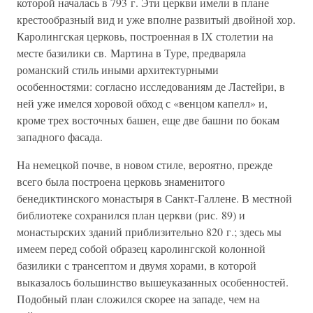
которой началась в 793 г. Эти церкви имели в плане
крестообразный вид и уже вполне развитый двойной хор.
Каролингская церковь, построенная в IX столетии на
месте базилики св. Мартина в Туре, предваряла
романский стиль иными архитектурными
особенностями: согласно исследованиям де Ластейри, в
ней уже имелся хоровой обход с «венцом капелл» и,
кроме трех восточных башен, еще две башни по бокам
западного фасада.
На немецкой почве, в новом стиле, вероятно, прежде
всего была построена церковь знаменитого
бенедиктинского монастыря в Санкт-Галлене. В местной
библиотеке сохранился план церкви (рис. 89) и
монастырских зданий приблизительно 820 г.; здесь мы
имеем перед собой образец каролингской колонной
базилики с трансептом и двумя хорами, в которой
выказалось большинство вышеуказанных особенностей.
Подобный план сложился скорее на западе, чем на