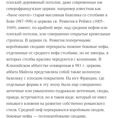
плоский деревянный потолок; даже современные им
северофранцузские церкви, например известная как
«basse oeuvre» старая массивная базилика со столбами в
Бове (987–998) и церковь св. Ремигия в Реймсе (1005–
1049), имеют, по крайней мере, над средним нефом или
плоский потолок, или совершенно открытые кровельные
стропила. В церкви св. Ремигия поперечными
коробовыми сводами перекрыты нижние боковые нефы,
отделенные от среднего нефа столбами, но не эмпоры, в
которых столбы красиво чередуются с колоннами. В
Клюнийском аббатстве освященная в 981 г. церковь
аббата Майола представляла собой также колонную
базилику с плоским покрытием. На юге Франции, где
отдельные формы в эту эпоху были еще совершенно
античные или умышленно подражали античным, своды,
правда, встречаются, но в таком виде, который не имел
никакого влияния на развитие собственно романского
стиля. Средний неф перекрывался коробовым сводом,
боковые нефы — полукоробовыми сводами,