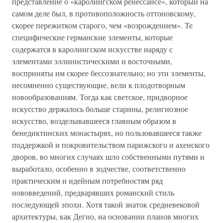
представление о «каролингском ренессансе», который на
самом деле был, в противоположность оттоновскому,
скорее пережитком старого, чем «возрождением». Те
специфические германские элементы, которые
содержатся в каролингском искусстве наряду с
элементами эллинистическими и восточными,
восприняты им скорее бессознательно; но эти элементы,
несомненно существующие, вели к плодотворным
новообразованиям. Тогда как светское, придворное
искусство держалось больше старины, религиозное
искусство, возделывавшееся главным образом в
бенедиктинских монастырях, но пользовавшееся также
поддержкой и покровительством парижского и ахенского
дворов, во многих случаях шло собственными путями и
выработало, особенно в зодчестве, соответственно
практическим и идейным потребностям ряд
нововведений, предварявших романский стиль
последующей эпохи. Хотя такой знаток средневековой
архитектуры, как Дегио, на основании планов многих