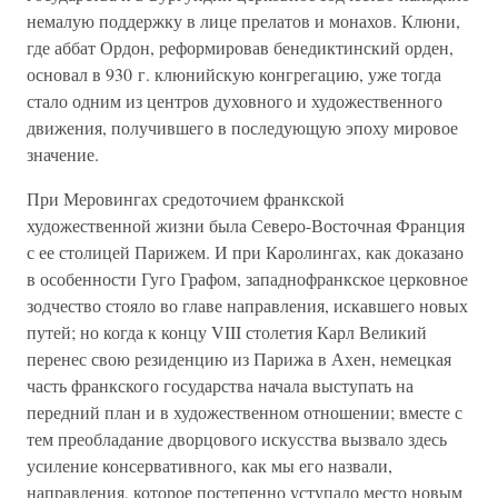
немалую поддержку в лице прелатов и монахов. Клюни,
где аббат Ордон, реформировав бенедиктинский орден,
основал в 930 г. клюнийскую конгрегацию, уже тогда
стало одним из центров духовного и художественного
движения, получившего в последующую эпоху мировое
значение.
При Меровингах средоточием франкской
художественной жизни была Северо-Восточная Франция
с ее столицей Парижем. И при Каролингах, как доказано
в особенности Гуго Графом, западнофранкское церковное
зодчество стояло во главе направления, искавшего новых
путей; но когда к концу VIII столетия Карл Великий
перенес свою резиденцию из Парижа в Ахен, немецкая
часть франкского государства начала выступать на
передний план и в художественном отношении; вместе с
тем преобладание дворцового искусства вызвало здесь
усиление консервативного, как мы его назвали,
направления, которое постепенно уступало место новым