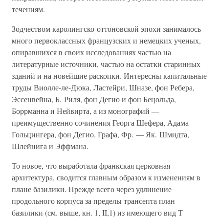
течениям.
Зодчеством каролингско-оттоновской эпохи занималось
много первоклассных французских и немецких ученых,
опиравшихся в своих исследованиях частью на
литературные источники, частью на остатки старинных
зданий и на новейшие раскопки. Интересны капитальные
труды Виолле-ле-Дюка, Ластейри, Шназе, фон Ребера,
Эссенвейна, Б. Риля, фон Дегио и фон Бецольда,
Боррманна и Нейвирта, а из монографий —
преимущественно сочинения Георга Шефера, Адама
Гольцингера, фон Дегио, Графа, Фр. — Як. Шмидта,
Шлейнига и Эффмана.
То новое, что выработала франкская церковная
архитектура, сводится главным образом к изменениям в
плане базилики. Прежде всего через удлинение
продольного корпуса за пределы трансепта план
базилики (см. выше, кн. 1, II,1) из имеющего вид Т