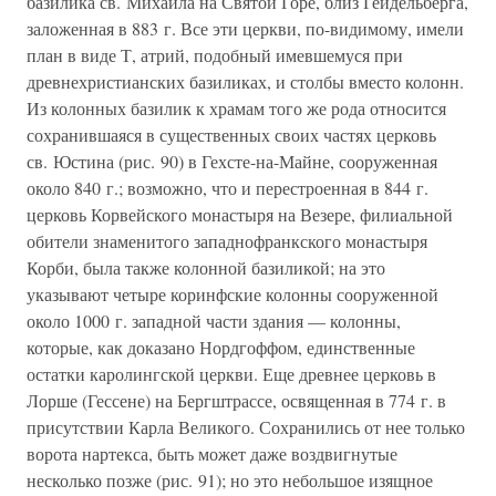
базилика св. Михаила на Святой Горе, близ Гейдельберга,
заложенная в 883 г. Все эти церкви, по-видимому, имели
план в виде Т, атрий, подобный имевшемуся при
древнехристианских базиликах, и столбы вместо колонн.
Из колонных базилик к храмам того же рода относится
сохранившаяся в существенных своих частях церковь
св. Юстина (рис. 90) в Гехсте-на-Майне, сооруженная
около 840 г.; возможно, что и перестроенная в 844 г.
церковь Корвейского монастыря на Везере, филиальной
обители знаменитого западнофранкского монастыря
Корби, была также колонной базиликой; на это
указывают четыре коринфские колонны сооруженной
около 1000 г. западной части здания — колонны,
которые, как доказано Нордгоффом, единственные
остатки каролингской церкви. Еще древнее церковь в
Лорше (Гессене) на Бергштрассе, освященная в 774 г. в
присутствии Карла Великого. Сохранились от нее только
ворота нартекса, быть может даже воздвигнутые
несколько позже (рис. 91); но это небольшое изящное