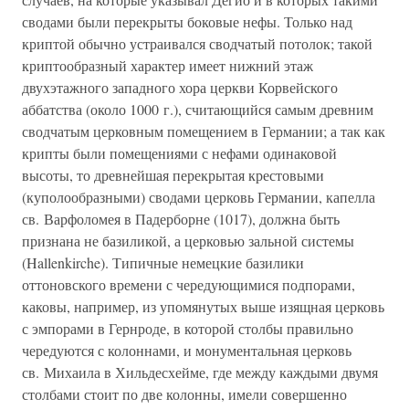
сводами были перекрыты боковые нефы. Только над
криптой обычно устраивался сводчатый потолок; такой
криптообразный характер имеет нижний этаж
двухэтажного западного хора церкви Корвейского
аббатства (около 1000 г.), считающийся самым древним
сводчатым церковным помещением в Германии; а так как
крипты были помещениями с нефами одинаковой
высоты, то древнейшая перекрытая крестовыми
(куполообразными) сводами церковь Германии, капелла
св. Варфоломея в Падерборне (1017), должна быть
признана не базиликой, а церковью зальной системы
(Hallenkirche). Типичные немецкие базилики
оттоновского времени с чередующимися подпорами,
каковы, например, из упомянутых выше изящная церковь
с эмпорами в Гернроде, в которой столбы правильно
чередуются с колоннами, и монументальная церковь
св. Михаила в Хильдесхейме, где между каждыми двумя
столбами стоит по две колонны, имели совершенно