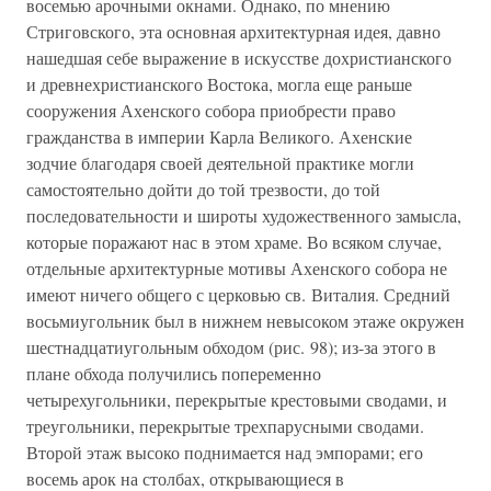
восемью арочными окнами. Однако, по мнению
Стриговского, эта основная архитектурная идея, давно
нашедшая себе выражение в искусстве дохристианского
и древнехристианского Востока, могла еще раньше
сооружения Ахенского собора приобрести право
гражданства в империи Карла Великого. Ахенские
зодчие благодаря своей деятельной практике могли
самостоятельно дойти до той трезвости, до той
последовательности и широты художественного замысла,
которые поражают нас в этом храме. Во всяком случае,
отдельные архитектурные мотивы Ахенского собора не
имеют ничего общего с церковью св. Виталия. Средний
восьмиугольник был в нижнем невысоком этаже окружен
шестнадцатиугольным обходом (рис. 98); из-за этого в
плане обхода получились попеременно
четырехугольники, перекрытые крестовыми сводами, и
треугольники, перекрытые трехпарусными сводами.
Второй этаж высоко поднимается над эмпорами; его
восемь арок на столбах, открывающиеся в