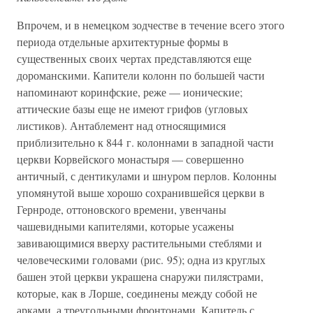
Впрочем, и в немецком зодчестве в течение всего этого
периода отдельные архитектурные формы в
существенных своих чертах представляются еще
дороманскими. Капители колонн по большей части
напоминают коринфские, реже — ионические;
аттические базы еще не имеют грифов (угловых
листиков). Антаблемент над относящимися
приблизительно к 844 г. колоннами в западной части
церкви Корвейского монастыря — совершенно
античный, с дентикулами и шнуром перлов. Колонны
упомянутой выше хорошо сохранившейся церкви в
Гернроде, оттоновского времени, увенчаны
чашевидными капителями, которые усажены
завивающимися вверху растительными стеблями и
человеческими головами (рис. 95); одна из круглых
башен этой церкви украшена снаружи пилястрами,
которые, как в Лорше, соединены между собой не
арками, а треугольными фронтонами. Капитель с