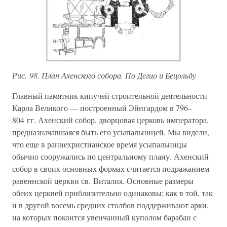
Рис. 98. План Ахенского собора. По Дегио и Бецольду
Главный памятник кипучей строительной деятельности
Карла Великого — построенный Эйнгардом в 796–
804 гг. Ахенский собор, дворцовая церковь императора,
предназначавшаяся быть его усыпальницей. Мы видели,
что еще в раннехристианское время усыпальницы
обычно сооружались по центральному плану. Ахенский
собор в своих основных формах считается подражанием
равеннской церкви св. Виталия. Основные размеры
обеих церквей приблизительно одинаковы; как в той, так
и в другой восемь средних столбов поддерживают арки,
на которых покоится увенчанный куполом барабан с