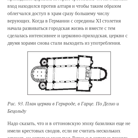
вход находился против алтаря и чтобы таким образом
облегчался доступ в храм сразу большему числу
верующих. Когда в Германии с середины XI столетия
начала развиваться городская жизнь и вместе с тем
сделалась интенсивнее и церковно-приходская, церкви с
двумя хорами снова стали выходить из употребления.
Рис. 93. План церкви в Гернроде, в Гарце. По Дегио и
Бецольду
Надо сказать, что и в оттоновскую эпоху базилики еще не
имели крестовых сводов, если не считать нескольких
случаев, на которые указывал Дегио и в которых такими