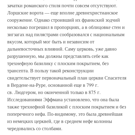
зачатки романского стиля почти совсем отсутствуют.
Лоршские ворота — еще вполне древнехристианское
сооружение. Однако строивший их франкский зодчий
несколько погрешил в пропорциях, а в облицовке стен и
зигзагах над пилястрами сообразовался с национальным
вкусом, который мог быть и независим от
дальневосточных влияний. Саму церковь, уже давно
разрушенную, мы должны представлять себе как
трехнефную базилику с плоским покрытием, без
трансепта. В пользу такой реконструкции
свидетельствует первоначальный план церкви Спасителя
в Вердене-на-Руре, основанной еще в 799 г.
св. Людгером, но оконченной только в 875 г.
Исследованиями Эффмана установлено, что она была
также трехнефной базиликой с плоским покрытием и без
поперечного нефа. По-видимому, это была древнейшая
из немецких церквей, где в среднем нефе колонны
чередовались со столбами.