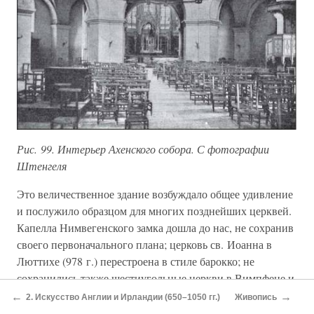
Рис. 99. Интерьер Ахенского собора. С фотографии
Штенгеля
Это величественное здание возбуждало общее удивление
и послужило образцом для многих позднейших церквей.
Капелла Нимвегенского замка дошла до нас, не сохранив
своего первоначального плана; церковь св. Иоанна в
Люттихе (978 г.) перестроена в стиле барокко; не
сохранились также шестиугольные церкви в Вимпфене и
Меце (Фр. — Як. Шмидт называл их шестиугольными
←
→
2. Искусство Англии и Ирландии (650–1050 гг.)
Живопись
базиликами) вследствие того, что они были окружены