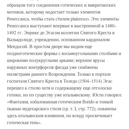
образцом того соединения готических и мавританских
мотивов, которому недостает только элементов
Ренессанса, чтобы стать стилем plateresco. Эти элементы
Ренессанса выступают впервые в выстроенной в 1480–
1492 гг. Энрике де Эгасом коллегии Святого Креста в
Вальядолиде, учреждении, основанном кардиналом
Мендосой. В простом дворе мы видим еще
позднеготические формы с восьмиугольными столбами и
широкими полукруглыми арками; верхние ярусы
наружных контрфорсов фасада уже снабжены
пилястрами раннего Возрождения. Только в портале
госпиталя Святого Креста в Толедо (1504–1514) Эгас
перешел к стилю хотя и содержащему еще отголоски
готики, но по существу уже итальянскому. Юсти говорил:
«Фантазия, избалованная готическим florido и тонкой
тканью мудехарского стиля (ср. т. I, стр. 772), охвачены
здесь итальянским влиянием, но всюду просвечивает
готическая тень».