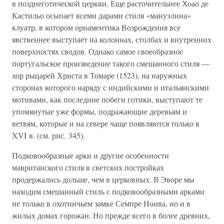
в позднеготической церкви. Еще расточительнее Хоао де
Кастильо осыпает всеми дарами стиля «мануэлина»
клуатр, в котором орнаментика Возрождения все
явственнее выступает на колоннах, столбах и внутренних
поверхностях сводов. Однако самое своеобразное
португальское произведение такого смешанного стиля —
хор рыцарей Христа в Томаре (1523), на наружных
сторонах которого наряду с индийскими и итальянскими
мотивами, как последние побеги готики, выступают те
упомянутые уже формы, подражающие деревьям и
ветвям, которые и на севере чаще появляются только в
XVI в. (см. рис. 345).
Подковообразные арки и другие особенности
мавританского стиля в светских постройках
продержались дольше, чем в церковных. В Эворе мы
находим смешанный стиль с подковообразными арками
не только в охотничьем замке Семпре Ноива, но и в
жилых домах горожан. Но прежде всего в более древних,