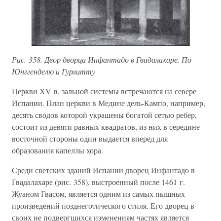
Рис. 358. Двор дворца Инфантадо в Гвадалахаре. По
Юнггенделю и Гурлитту
Церкви XV в. зальной системы встречаются на севере
Испании. План церкви в Медине дель-Кампо, например,
десять сводов которой украшены богатой сетью ребер,
состоит из девяти равных квадратов, из них в середине
восточной стороны один выдается вперед для
образования капеллы хора.
Среди светских зданий Испании дворец Инфантадо в
Гвадалахаре (рис. 358), выстроенный после 1461 г.
Жуаном Гвасом, является одним из самых пышных
произведений позднеготического стиля. Его дворец в
своих не подвергшихся изменениям частях является