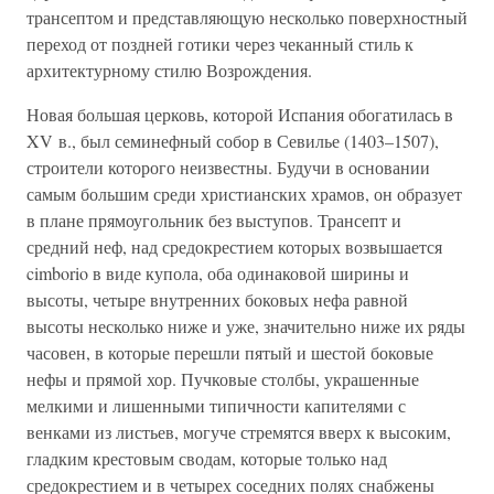
трансептом и представляющую несколько поверхностный
переход от поздней готики через чеканный стиль к
архитектурному стилю Возрождения.
Новая большая церковь, которой Испания обогатилась в
XV в., был семинефный собор в Севилье (1403–1507),
строители которого неизвестны. Будучи в основании
самым большим среди христианских храмов, он образует
в плане прямоугольник без выступов. Трансепт и
средний неф, над средокрестием которых возвышается
cimborio в виде купола, оба одинаковой ширины и
высоты, четыре внутренних боковых нефа равной
высоты несколько ниже и уже, значительно ниже их ряды
часовен, в которые перешли пятый и шестой боковые
нефы и прямой хор. Пучковые столбы, украшенные
мелкими и лишенными типичности капителями с
венками из листьев, могуче стремятся вверх к высоким,
гладким крестовым сводам, которые только над
средокрестием и в четырех соседних полях снабжены