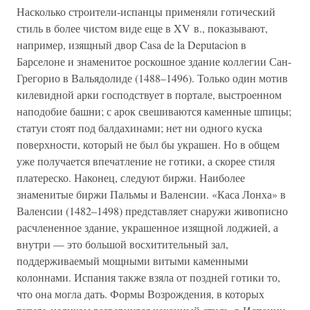
Насколько строители-испанцы применяли готический
стиль в более чистом виде еще в XV в., показывают,
например, изящный двор Casa de la Deputacion в
Барселоне и знаменитое роскошное здание коллегии Сан-
Грегорио в Вальядолиде (1488–1496). Только один мотив
килевидной арки господствует в портале, выстроенном
наподобие башни; с арок свешиваются каменные шпицы;
статуи стоят под балдахинами; нет ни одного куска
поверхности, который не был бы украшен. Но в общем
уже получается впечатление не готики, а скорее стиля
платереско. Наконец, следуют биржи. Наиболее
знаменитые биржи Пальмы и Валенсии. «Каса Лонха» в
Валенсии (1482–1498) представляет снаружи живописно
расчлененное здание, украшенное изящной лоджией, а
внутри — это большой восхитительный зал,
поддерживаемый мощными витыми каменными
колоннами. Испания также взяла от поздней готики то,
что она могла дать. Формы Возрождения, в которых