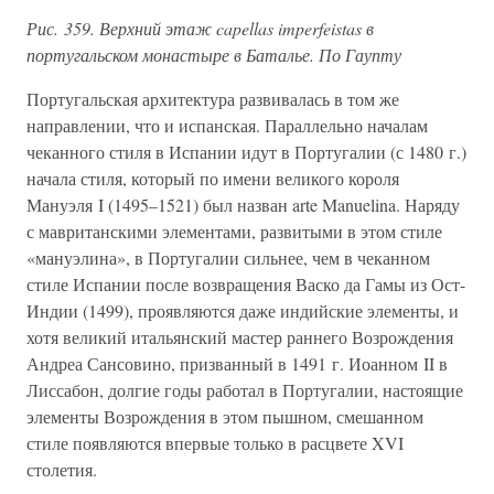
Рис. 359. Верхний этаж capellas imperfeistas в
португальском монастыре в Баталье. По Гаупту
Португальская архитектура развивалась в том же
направлении, что и испанская. Параллельно началам
чеканного стиля в Испании идут в Португалии (с 1480 г.)
начала стиля, который по имени великого короля
Мануэля I (1495–1521) был назван arte Manuelina. Наряду
с мавританскими элементами, развитыми в этом стиле
«мануэлина», в Португалии сильнее, чем в чеканном
стиле Испании после возвращения Васко да Гамы из Ост-
Индии (1499), проявляются даже индийские элементы, и
хотя великий итальянский мастер раннего Возрождения
Андреа Сансовино, призванный в 1491 г. Иоанном II в
Лиссабон, долгие годы работал в Португалии, настоящие
элементы Возрождения в этом пышном, смешанном
стиле появляются впервые только в расцвете XVI
столетия.