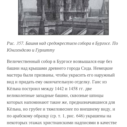
Рис. 357. Башня над средокрестием собора в Бургосе. По
Юнггенделю и Гурлитту
Величественный собор в Бургосе возвышался еще без
башни над крышами древнего города Сида. Немецкие
мастера были призваны, чтобы украсить его наружный
вид и придать ему окончательную отделку. Ганс из
Кёльна построил между 1442 и 1458 гг. две
великолепные западные башни, сквозные шпицы
которых напоминают такие же, предназначавшиеся для
Кёльна, но грубее и тяжеловеснее по внешнему виду, и
по арабскому образцу (ср. т. 1, рис. 646) украшены на
некоторых этажах христианскими надписями в качестве