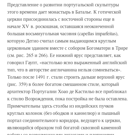
Представление о развитии португальской скульптуры
этого времени дает монастырь в Баталье. К готической
церкви присоединилась с восточной стороны еще в
начале XV в. роскошная, оставшаяся неоконченной
большая восьмиугольная часовня (capellas imparfeitas),
которую Дегио считал самым выдающимся круглым
церковным зданием вместе с собором Богоматери в Трире
(см. рис. 265 и 266). Ее нижний ярус представляет, как
говорил Гаупт, «настолько ясно выраженный английский
тип, что в авторстве англичанина нельзя сомневаться».
Только после 1491 г. стали строить дальше верхний ярус
(рис. 359) в более богатом смешанном стиле, который
архитектор Португалии Хоао де Кастильо все приближал
к стилю Возрождения, пока постройка не была оставлена.
Примечательны здесь столбы из индийских пучков
круглых колонок (без ободков и каннелюр) и пышный
портал соединительного коридора, ведущего к церкви,
являющийся образцом той богатой сквозной каменной
работы со всевозможными зигзагами и плетениями,