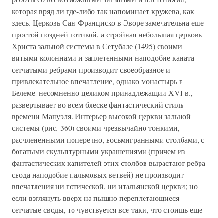
которая вряд ли где-либо так напоминает кружева, как
здесь. Церковь Сан-Франциско в Эворе замечательна еще
простой поздней готикой, а стройная небольшая церковь
Христа зальной системы в Сетубале (1495) своими
витыми колоннами и заплетенными наподобие каната
сетчатыми ребрами производит своеобразное и
привлекательное впечатление, однако монастырь в
Белеме, несомненно целиком принадлежащий XVI в.,
развертывает во всем блеске фантастический стиль
времени Мануэля. Интерьер высокой церкви зальной
системы (рис. 360) своими чрезвычайно тонкими,
расчлененными поперечно, восьмигранными столбами, с
богатыми скульптурными украшениями (причем из
фантастических капителей этих столбов вырастают ребра
свода наподобие пальмовых ветвей) не производит
впечатления ни готической, ни итальянской церкви; но
если взглянуть вверх на пышно переплетающиеся
сетчатые своды, то чувствуется все-таки, что стоишь еще