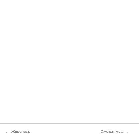
←
→
Живопись
Скульптура