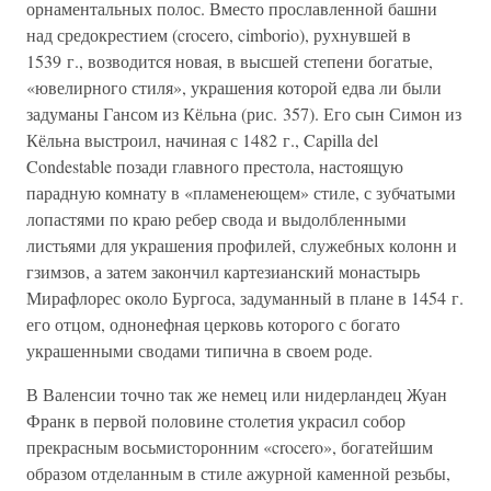
орнаментальных полос. Вместо прославленной башни
над средокрестием (crocero, cimborio), рухнувшей в
1539 г., возводится новая, в высшей степени богатые,
«ювелирного стиля», украшения которой едва ли были
задуманы Гансом из Кёльна (рис. 357). Его сын Симон из
Кёльна выстроил, начиная с 1482 г., Capilla del
Condestable позади главного престола, настоящую
парадную комнату в «пламенеющем» стиле, с зубчатыми
лопастями по краю ребер свода и выдолбленными
листьями для украшения профилей, служебных колонн и
гзимзов, а затем закончил картезианский монастырь
Мирафлорес около Бургоса, задуманный в плане в 1454 г.
его отцом, однонефная церковь которого с богато
украшенными сводами типична в своем роде.
В Валенсии точно так же немец или нидерландец Жуан
Франк в первой половине столетия украсил собор
прекрасным восьмисторонним «crocero», богатейшим
образом отделанным в стиле ажурной каменной резьбы,