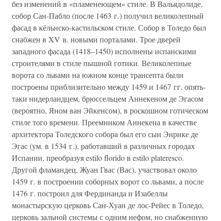
без изменений в «пламенеющем» стиле. В Вальядолиде,
собор Сан-Пабло (после 1463 г.) получил великолепный
фасад в кёльнско-кастильском стиле. Собор в Толедо был
снабжен в XV в. новыми порталами. Трое дверей
западного фасада (1418–1450) исполнены испанскими
строителями в стиле пышной готики. Великолепные
ворота со львами на южном конце трансепта были
построены приблизительно между 1459 и 1467 гг. опять-
таки нидерландцем, брюссельцем Аннекеном де Эгасом
(вероятно, Яном ван Эйкенсом), в роскошном готическом
стиле того времени. Преемником Аннекена в качестве
архитектора Толедского собора был его сын Энрике де
Эгас (ум. в 1534 г.), работавший в различных городах
Испании, преобразуя estilo florido в estilo plateresco.
Другой фламандец, Жуан Гвас (Вас), участвовал около
1459 г. в построении соборных ворот со львами, а после
1476 г. построил для Фердинанда и Изабеллы
монастырскую церковь Сан-Хуан де лос-Рейес в Толедо,
церковь зальной системы с одним нефом, но снабженную