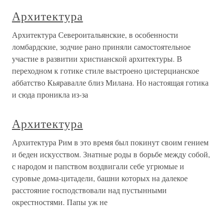
Архитектура
Архитектура Североитальянские, в особенности
ломбардские, зодчие рано приняли самостоятельное
участие в развитии христианской архитектуры. В
переходном к готике стиле выстроено цистерцианское
аббатство Кьяравалле близ Милана. Но настоящая готика
и сюда проникла из-за
Архитектура
Архитектура Рим в это время был покинут своим гением
и беден искусством. Знатные роды в борьбе между собой,
с народом и папством воздвигали себе угрюмые и
суровые дома-цитадели, башни которых на далекое
расстояние господствовали над пустынными
окрестностями. Папы уж не