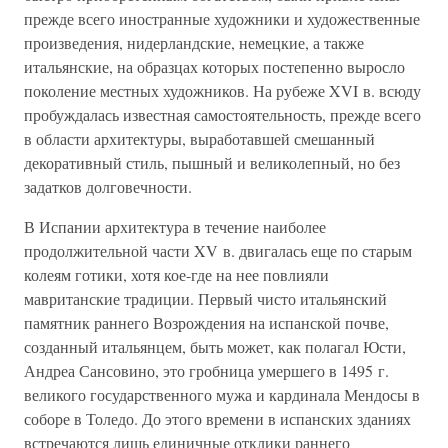
прежде всего иностранные художники и художественные
произведения, нидерландские, немецкие, а также
итальянские, на образцах которых постепенно выросло
поколение местных художников. На рубеже XVI в. всюду
пробуждалась известная самостоятельность, прежде всего
в области архитектуры, выработавшей смешанный
декоративный стиль, пышный и великолепный, но без
задатков долговечности.
В Испании архитектура в течение наиболее
продолжительной части XV в. двигалась еще по старым
колеям готики, хотя кое-где на нее повлияли
мавританские традиции. Первый чисто итальянский
памятник раннего Возрождения на испанской почве,
созданный итальянцем, быть может, как полагал Юсти,
Андреа Сансовино, это гробница умершего в 1495 г.
великого государственного мужа и кардинала Мендосы в
соборе в Толедо. До этого времени в испанских зданиях
встречаются лишь единичные отклики раннего