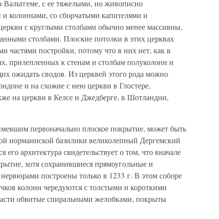
в Вальтгеме, с ее тяжелыми, но живописно
 и колоннами, со сборчатыми капителями и
церкви с круглыми столбами обычно менее массивны,
анными столбами. Плоские потолки в этих церквах
и частями постройки, потому что в них нет, как в
х, прилепленных к стенам и столбам полуколонн и
их ожидать сводов. Из церквей этого рода можно
ондоне и на схожие с нею церкви в Глостере,
акже на церкви в Келсе и Джедберге, в Шотландии,
имевшим первоначально плоское покрытие, может быть
той норманнской базилики великолепный Дергемский
я его архитектура свидетельствует о том, что вначале
крытие, хотя сохранившиеся прямоугольные и
 нервюрами построены только в 1233 г. В этом соборе
учков колонн чередуются с толстыми и короткими
тчасти обвитые спиральными желобками, покрыты