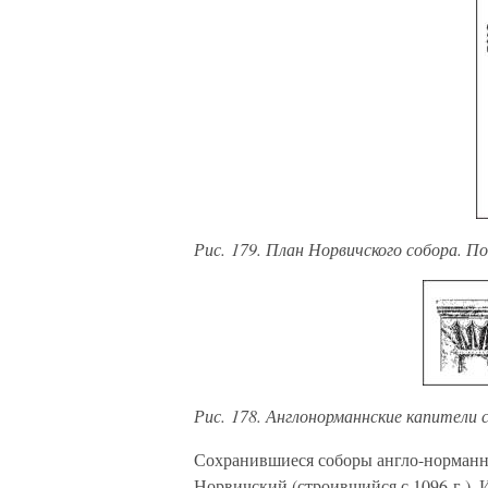
Рис. 179. План Норвичского собора. П
Рис. 178. Англонорманнские капители 
Сохранившиеся соборы англо-норманнс
Норвичский (строившийся с 1096 г.), 