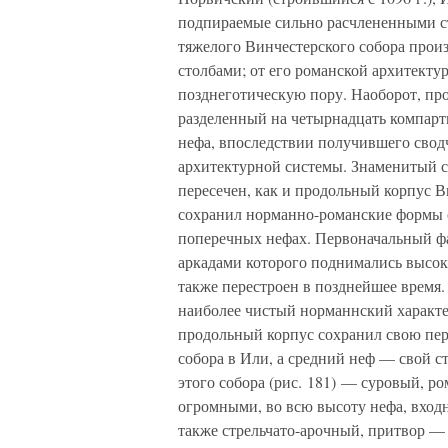
подпираемые сильно расчлененными с
тяжелого Винчестерского собора прои
столбами; от его романской архитектур
позднеготическую пору. Наоборот, про
разделенный на четырнадцать компарти
нефа, впоследствии получившего свод
архитектурной системы. Знаменитый с
пересечен, как и продольный корпус В
сохранил норманно-романские формы с
поперечных нефах. Первоначальный фа
аркадами которого поднимались высок
также перестроен в позднейшее время.
наиболее чистый норманнский характер
продольный корпус сохранил свою пер
собора в Или, а средний неф — свой 
этого собора (рис. 181) — суровый, ро
огромными, во всю высоту нефа, вход
также стрельчато-арочный, притвор —