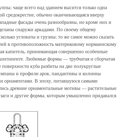
ппы; чаще всего над зданием высится только одна
ой средокрестие, обычно оканчивающаяся вверху
ападные фасады очень разнообразны, но кроме них и
зделаны снаружи аркадами. По своему общему
сколько угловаты и грузны; то же самое можно сказать
телей в противоположность материковому норманнскому
ная капитель, принимающая совершенно особенные
 континенте. Любимые формы — трубчатая и сборчатая
ые поверхности куба разбиты на две полукруглые
импаны и профили арок, пандантивы и колонны
и орнаментами. В эпоху, питавшуюся самыми
ались древние орнаментальные мотивы — растительные
игзаги и другие формы, которым умышленно придавался