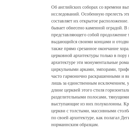
Об английских соборах со времени вы
исследований. Особенную прелесть эти
составляет их открытое расположение.
бывает обнесено каменной оградой. В 
представляющего собой продолжение т
выдающийся своими концами и отодвин
также прямо срезанное окончание хора
церковной архитектуры только в пору 
архитектуре эти монументальные ром
циркульными арками, эмпорами, триф
часто гармонично раскрашенными и в
лишь за единственным исключением, 
длине церквей этого стиля горизонтал
разделительными полосами, тянущимис
выступающие из них полуколонны. Кр
церкви с толстыми, массивными стол
по своей архитектуре, как полагал Дег
норманнским образцам.