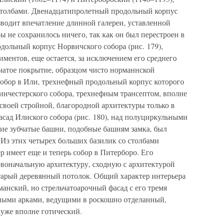
толбами. Двенадцатипролетный продольный корпус
зводит впечатление длинной галереи, уставленной
ы не сохранилось ничего, так как он был перестроен в
дольный корпус Норвичского собора (рис. 179),
ментов, еще остается, за исключением его среднего
чатое покрытие, образцом чисто норманнской
обор в Или, трехнефный продольный корпус которого
инчестерского собора, трехнефным трансептом, вполне
воей стройной, благородной архитектуры только в
сад Илиского собора (рис. 180), над полуциркульными
ие зубчатые башни, подобные башням замка, был
 Из этих четырех больших базилик со столбами
 имеет еще и теперь собор в Питерборо. Его
воначальную архитектуру, сходную с архитектурой
старый деревянный потолок. Общий характер интерьера
манский, но стрельчатоарочный фасад с его тремя
ными арками, ведущими в роскошно отделанный,
 уже вполне готический.