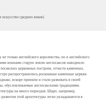
е искусство средних веков]
у не только английского королевства, но и английского
кими воинами старую землю англосаксов наводнило
глосакских церковных построек, отчасти каменных,
быстро распространились роскошные каменные церкви
днако, вскоре приняли и стали развивать в своей
ты, обусловливаемые англосакскими традициями.
тектуры на много периодов; Шарп, например,
ы развития этой архитектуры легко укладываются в