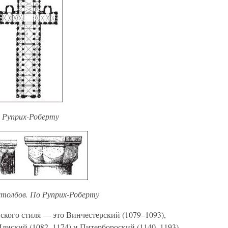
о Руприх-Роберту
столбов. По Руприх-Роберту
кого стиля — это Винчестерский (1079–1093),
Илиский (1082–1174) и Питербороский (1140–1193),