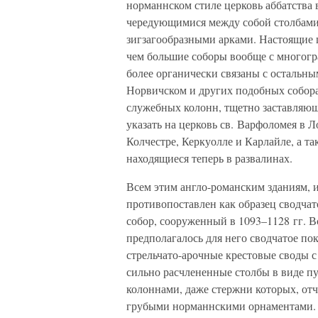
норманнском стиле церковь аббатства 
чередующимися между собой столбами
зигзагообразными арками. Настоящие 
чем большие соборы вообще с многогр
более органически связаны с остальным
Норвичском и других подобных собора
служебных колонн, тщетно заставляющ
указать на церковь св. Варфоломея в Л
Колчестре, Керкуолле и Карлайле, а т
находящиеся теперь в развалинах.
Всем этим англо-романским зданиям, 
противопоставлен как образец сводча
собор, сооруженный в 1093–1128 гг. Вс
предполагалось для него сводчатое по
стрельчато-арочные крестовые своды с
сильно расчлененные столбы в виде п
колоннами, даже стержни которых, о
грубыми норманнскими орнаментами.