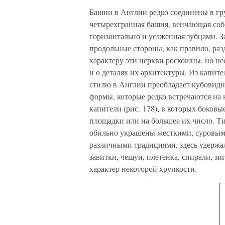
Башни в Англии редко соединены в гру
четырехгранная башня, венчающая соб
горизонтально и усаженная зубцами. З
продольные стороны, как правило, ра
характеру эти церкви роскошны, но не
и о деталях их архитектуры. Из капи
стилю в Англии преобладает кубовид
формы, которые редко встречаются на
капители (рис. 178), в которых боков
площадки или на большее их число. Т
обильно украшены жесткими, суровым
различными традициями, здесь удерж
завитки, чешуи, плетенка, спирали, з
характер некоторой хрупкости.