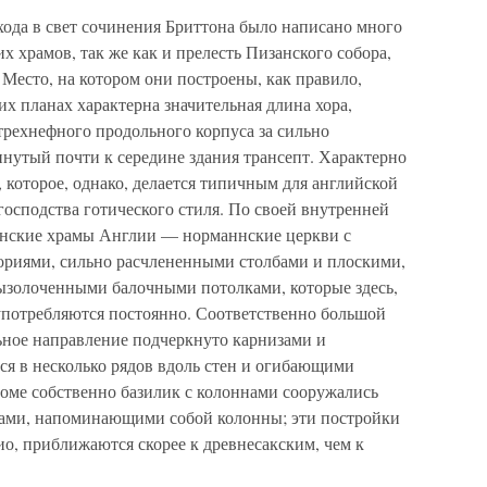
хода в свет сочинения Бриттона было написано много
х храмов, так же как и прелесть Пизанского собора,
 Место, на котором они построены, как правило,
их планах характерна значительная длина хора,
рехнефного продольного корпуса за сильно
утый почти к середине здания трансепт. Характерно
, которое, однако, делается типичным для английской
господства готического стиля. По своей внутренней
анские храмы Англии — норманнские церкви с
ориями, сильно расчлененными столбами и плоскими,
ызолоченными балочными потолками, которые здесь,
употребляются постоянно. Соответственно большой
ьное направление подчеркнуто карнизами и
я в несколько рядов вдоль стен и огибающими
оме собственно базилик с колоннами сооружались
бами, напоминающими собой колонны; эти постройки
ио, приближаются скорее к древнесакским, чем к