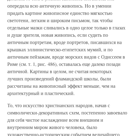
опередила всю античную живопись. Но в умении
придать картине живописное единство мягкостью
светотени, легким и широким письмом, так чтобы
отдельные мазки сливались в одно целое только в глазах
и душе зрителя, новая живопись, если судить по
античным портретам, вроде портретов, писавшихся на
крышках эллинистическо-египетских мумий, и по
античным пейзажам, вроде морских видов с Одиссеем в
Риме (см. т. 1, рис. 486), оставалась еще далеко позади
античной. Картины в целом, не считая некоторых
лучших произведений фламандской школы, были
рассчитаны на живописный эффект меньше, чем на
архитектурный и пластический.
То, что искусство христианских народов, начав с
символически-декоративных схем, постепенно завоевало
для себя чистое наслаждение всем внешним и
внутренним миром живого человека, было
художественно-историческим событием величайшего