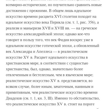
всемирно-исторические, но поучительно сравнить новые
достижения с прежними. В общем лишь идеальное
искусство времени расцвета XVI столетия походит на
идеальное искусство века Перикла (см. т. 1, рис. 356), а
реализм и маньеризм XVII и XVIII вв. — на греческое
искусство александрийской эпохи; однако кое-что
говорит в пользу того, что век Фидия воскрес уже в
идеальном искусстве готической эпохи, а обновленный
век Александра и Апеллеса — в реалистическом
искусстве XV в. Расцвет идеального искусства в
христианском мире, в соответствии с сущностью
христианства, был, однако, значительно более
отвлеченным и бестелесным, чем в языческом мире;
реалистическое искусство XV в. представляется, во
всяком случае, более юным, зачаточным, наивным и
примитивным, чем реалистическое искусство времени
Диадохов (см. т. 1, кн. 3, III). Именно то обстоятельство,
что реалистическое искусство XV в. стоит на пороге