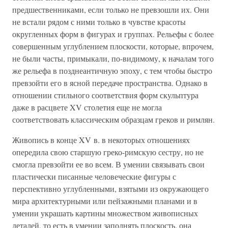
предшественниками, если только не превзошли их. Они
не встали рядом с ними только в чувстве красоты
округленных форм в фигурах и группах. Рельефы с более
совершенным углублением плоскости, которые, впрочем,
не были часты, примыкали, по-видимому, к началам того
же рельефа в позднеантичную эпоху, с тем чтобы быстро
превзойти его в ясной передаче пространства. Однако в
отношении стильного соответствия форм скульптура
даже в расцвете XV столетия еще не могла
соответствовать классическим образцам греков и римлян.
Живопись в конце XV в. в некоторых отношениях
опередила свою старшую греко-римскую сестру, но не
смогла превзойти ее во всем. В умении связывать свои
пластически писанные человеческие фигуры с
перспективно углубленными, взятыми из окружающего
мира архитектурными или пейзажными планами и в
умении украшать картины множеством живописных
деталей, то есть в умении заполнять плоскость, она