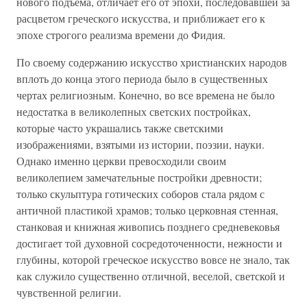
нового подъема, отличает его от эпохи, последовавшей за
расцветом греческого искусства, и приближает его к
эпохе строгого реализма времени до Фидия.
По своему содержанию искусство христианских народов
вплоть до конца этого периода было в существенных
чертах религиозным. Конечно, во все времена не было
недостатка в великолепных светских постройках,
которые часто украшались также светскими
изображениями, взятыми из истории, поэзии, науки.
Однако именно церкви превосходили своим
великолепием замечательные постройки древности;
только скульптура готических соборов стала рядом с
античной пластикой храмов; только церковная стенная,
станковая и книжная живопись позднего средневековья
достигает той духовной сосредоточенности, нежности и
глубины, которой греческое искусство вовсе не знало, так
как служило существенно отличной, веселой, светской и
чувственной религии.