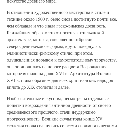
искусстве древнего мира.
В отношении художественного мастерства в стиле и
технике около 1500 г. было снова достигнуто почти все,
чем обладала и что знала греко-римская древность.
Ближайшим образом это относится к итальянской
архитектуре, которая, совершенно отбросив
северосредневековые формы, круто повернула к
эллинистически-римскому стилю; при этом,
одушевленная порывом к самостоятельному творчеству,
она остановилась на пороге расцвета Возрождения,
которое выпало на долю XVI в. Архитектура Италии
XVI в. стала образцом для всех христианских народов
вплоть до XIX столетия и далее.
Изобразительные искусства, несмотря на отдельные
попытки возрождения античной древности от своего
средневекового прошлого, стали неудержимо
прогрессировать. Великие скульпторы конца XV
столетия снова сравнялись со всеми своими языческими