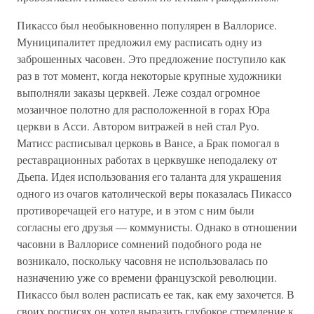
Пикассо был необыкновенно популярен в Валлорисе.
Муниципалитет предложил ему расписать одну из
заброшенных часовен. Это предложение поступило как
раз в тот момент, когда некоторые крупные художники
выполняли заказы церквей. Леже создал огромное
мозаичное полотно для расположенной в горах Юра
церкви в Асси. Автором витражей в ней стал Руо.
Матисс расписывал церковь в Вансе, а Брак помогал в
реставрационных работах в церквушке неподалеку от
Дьепа. Идея использования его таланта для украшения
одного из очагов католической веры показалась Пикассо
противоречащей его натуре, и в этом с ним были
согласны его друзья — коммунисты. Однако в отношении
часовни в Валлорисе сомнений подобного рода не
возникало, поскольку часовня не использовалась по
назначению уже со времени французской революции.
Пикассо был волен расписать ее так, как ему захочется. В
своих росписях он хотел выразить глубокое стремление к