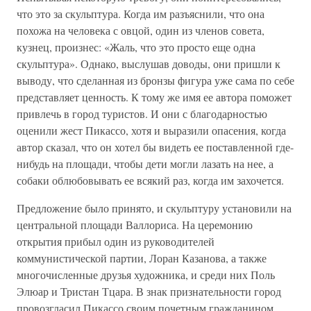
что это за скульптура. Когда им разъяснили, что она
похожа на человека с овцой, один из членов совета,
кузнец, произнес: «Жаль, что это просто еще одна
скульптура». Однако, выслушав доводы, они пришли к
выводу, что сделанная из бронзы фигура уже сама по себе
представляет ценность. К тому же имя ее автора поможет
привлечь в город туристов. И они с благодарностью
оценили жест Пикассо, хотя и выразили опасения, когда
автор сказал, что он хотел бы видеть ее поставленной где-
нибудь на площади, чтобы дети могли лазать на нее, а
собаки облюбовывать ее всякий раз, когда им захочется.
Предложение было принято, и скульптуру установили на
центральной площади Валлориса. На церемонию
открытия прибыл один из руководителей
коммунистической партии, Лоран Казанова, а также
многочисленные друзья художника, и среди них Поль
Элюар и Тристан Тцара. В знак признательности город
провозгласил Пикассо своим почетным гражданином.