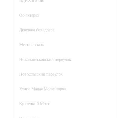
ВДНХ в кино
Об актерах
Девушка без адреса
Места съемок
Николопесковский переулок
Новоспасский переулок
Улица Малая Молчановка
Кузнецкий Мост