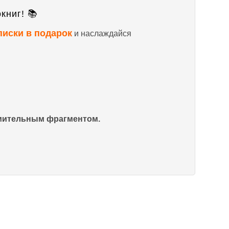
книг! 📚
писки в подарок
и наслаждайся
омительным фрагментом.