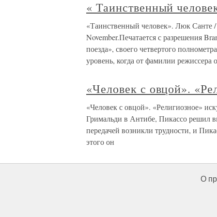
« Таинственный человек
«Таинственный человек». Люк Санте 
November.Печатается с разрешения Bran
поезда», своего четвертого полномет
уровень, когда от фамилии режиссера
«Человек с овцой». «Ре
«Человек с овцой». «Религиозное» ис
Гримальди в Антибе, Пикассо решил вк
передачей возникли трудности, и Пика
этого он
О пр