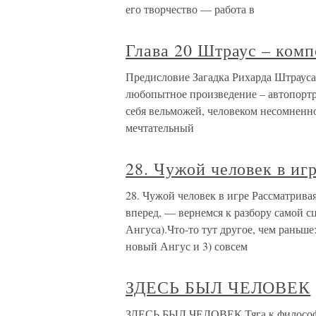
его творчество — работа в
Глава 20 Штраус – комп
Предисловие Загадка Рихарда Штрауса
любопытное произведение – автопортр
себя вельможей, человеком несомненн
мечтательный
28. Чужой человек в иг
28. Чужой человек в игре Рассматрива
вперед, — вернемся к разбору самой с
Ангуса).Что-то тут другое, чем раньше:
новый Ангус и 3) совсем
ЗДЕСЬ БЫЛ ЧЕЛОВЕК
ЗДЕСЬ БЫЛ ЧЕЛОВЕК Тяга к философс