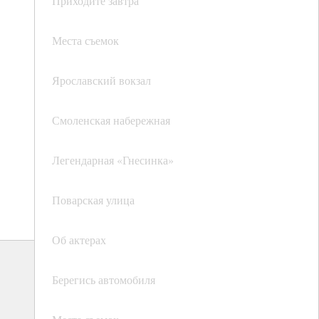
Приходите завтра
Места съемок
Ярославский вокзал
Смоленская набережная
Легендарная «Гнесинка»
Поварская улица
Об актерах
Берегись автомобиля