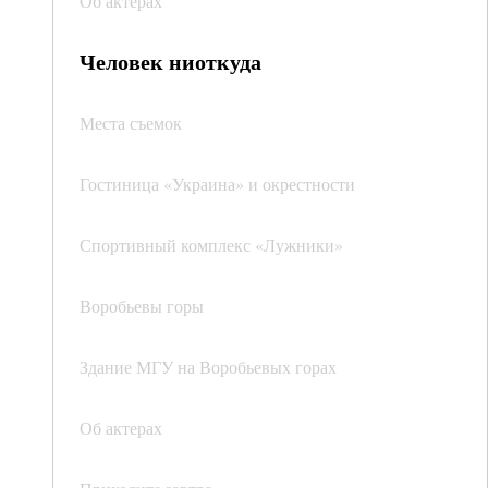
Об актерах
Человек ниоткуда
Места съемок
Гостиница «Украина» и окрестности
Спортивный комплекс «Лужники»
Воробьевы горы
Здание МГУ на Воробьевых горах
Об актерах