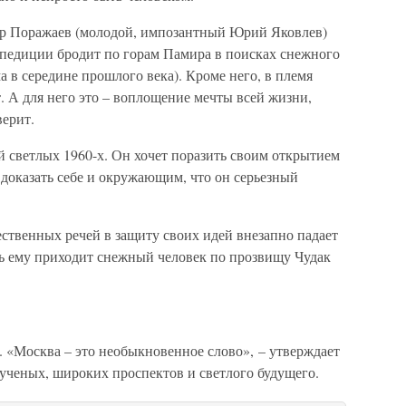
р Поражаев (молодой, импозантный Юрий Яковлев)
спедиции бродит по горам Памира в поисках снежного
а в середине прошлого века). Кроме него, в племя
 А для него это – воплощение мечты всей жизни,
верит.
 светлых 1960-х. Он хочет поразить своим открытием
– доказать себе и окружающим, что он серьезный
ственных речей в защиту своих идей внезапно падает
щь ему приходит снежный человек по прозвищу Чудак
у. «Москва – это необыкновенное слово», – утверждает
 ученых, широких проспектов и светлого будущего.