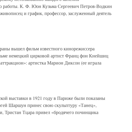
го работы. К. Ф. Юон Кузьма Сергеевич Петров-Водкин
 живописец и график, профессор, заслуженный деятель
экраны вышел фильм известного кинорежиссера
льме немецкий цирковой артист Франц фон Кнейшиц
аттракцион»: артистка Марион Диксон (ее играла
ской выставки в 1921 году в Париже были показаны
ргей Шаршун принес свою скульптуру «Танец»,
и, Тристан Тцара привел «бродячего починщика