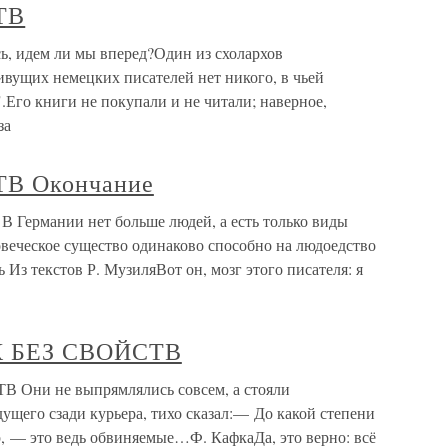
ТВ
идем ли мы вперед?Один из схолархов
ивущих немецких писателей нет никого, в чьей
.Его книги не покупали и не читали; наверное,
за
В Окончание
ермании нет больше людей, а есть только виды
овеческое существо одинаково способно на людоедство
ь Из текстов Р. МузиляВот он, мозг этого писателя: я
К БЕЗ СВОЙСТВ
ни не выпрямлялись совсем, а стояли
дущего сзади курьера, тихо сказал:— До какой степени
 — это ведь обвиняемые…Ф. КафкаДа, это верно: всё