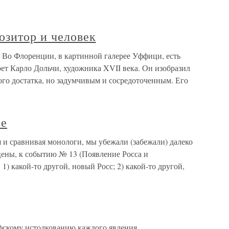
озитор и человек
 Во Флоренции, в картинной галерее Уффици, есть
ет Карло Дольчи, художника XVII века. Он изобразил
ого достатка, но задумчивым и сосредоточенным. Его
ре
я и сравнивая монологи, мы убежали (забежали) далеко
цены, к событию № 13 (Появление Росса и
 1) какой-то другой, новый Росс; 2) какой-то другой,
кому истолкованию каждого явления