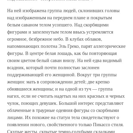
На ней изображена группа людей, склонивших головы
над изображенным на переднем плане и покрытым
белым саваном телом усопшего. Над скорбящими
фигурами и запеленутым телом ввысь устремляется
огромное, безбрежное небо. В клубах облаков,
напоминающих полотна Эль Греко, парят аллегорические
фигуры. В центре белая лошадь, как бы повторяющая
своим цветом белый саван внизу. На ней едва видимый
всадник, который почти полностью заслонен
поддерживающей его женщиной. Вокруг три группы
женщин: мать в сопровождении детей; две крепко
обнявшиеся женщины; и на одной из туч — группа
нагих, если не считать надетых на них красных и черных
чулок, поющих девушек. Большой интерес представляют
облаченные в траурные одеяния фигуры со скорбными
лицами. Их похожие на статуи тела свидетельствуют о
появлении нового, свойственного только Пикассо стиля.
Скупые жесты, скрытые темно-голубыми складками