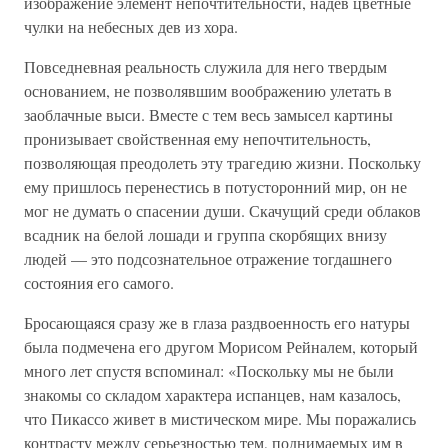
изображение элемент непочтительности, надев цветные
чулки на небесных дев из хора.
Повседневная реальность служила для него твердым
основанием, не позволявшим воображению улетать в
заоблачные выси. Вместе с тем весь замысел картины
пронизывает свойственная ему непочтительность,
позволяющая преодолеть эту трагедию жизни. Поскольку
ему пришлось перенестись в потусторонний мир, он не
мог не думать о спасении души. Скачущий среди облаков
всадник на белой лошади и группа скорбящих внизу
людей — это подсознательное отражение тогдашнего
состояния его самого.
Бросающаяся сразу же в глаза раздвоенность его натуры
была подмечена его другом Морисом Рейналем, который
много лет спустя вспоминал: «Поскольку мы не были
знакомы со складом характера испанцев, нам казалось,
что Пикассо живет в мистическом мире. Мы поражались
контрасту между серьезностью тем, поднимаемых им в