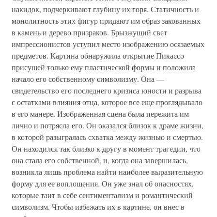
накидок, подчеркивают глубину их горя. Статичность и
монолитность этих фигур придают им образ закованных
в камень и дерево призраков. Брызжущий свет
импрессионистов уступил место изображению осязаемых
предметов. Картина обнаружила открытие Пикассо
присущей только ему пластической формы и положила
начало его собственному символизму. Она —
свидетельство его последнего кризиса юности и разрыва
с остатками влияния отца, которое все еще проглядывало
в его манере. Изображенная сцена была пережита им
лично и потрясла его. Он оказался близок к драме жизни,
в которой разыгралась схватка между жизнью и смертью.
Он находился так близко к другу в момент трагедии, что
она стала его собственной, и, когда она завершилась,
возникла лишь проблема найти наиболее выразительную
форму для ее воплощения. Он уже знал об опасностях,
которые таит в себе сентиментализм и романтический
символизм. Чтобы избежать их в картине, он внес в