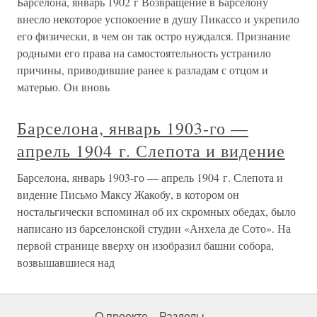
Барселона, январь 1902 г Возвращение в Барселону
внесло некоторое успокоение в душу Пикассо и укрепило
его физически, в чем он так остро нуждался. Признание
родными его права на самостоятельность устранило
причины, приводившие ранее к разладам с отцом и
матерью. Он вновь
Барселона, январь 1903-го —
апрель 1904 г. Слепота и видение
Барселона, январь 1903-го — апрель 1904 г. Слепота и
видение Письмо Максу Жакобу, в котором он
ностальгически вспоминал об их скромных обедах, было
написано из барселонской студии «Анхела де Сото». На
первой странице вверху он изобразил башни собора,
возвышавшиеся над
О проекте
Разделы