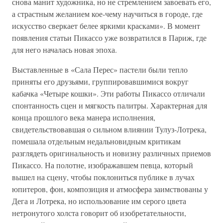
снова манит художника, но не стремлением завоевать его,
а страстным желанием кое-чему научиться в городе, где
искусство сверкает белее яркими красками». В момент
появления статьи Пикассо уже возвратился в Париж, где
для него началась новая эпоха.
Выставленные в «Сала Перес» пастели были тепло
приняты его друзьями, группировавшимися вокруг
кабачка «Четыре кошки». Эти работы Пикассо отличали
спонтанность сцен и мягкость палитры. Характерная для
конца прошлого века манера исполнения,
свидетельствовавшая о сильном влиянии Тулуз-Лотрека,
помешала отдельным недальновидным критикам
разглядеть оригинальность и новизну различных приемов
Пикассо. На полотне, изображавшем певца, который
вышел на сцену, чтобы поклониться публике в лучах
юпитеров, фон, композиция и атмосфера заимствованы у
Дега и Лотрека, но использование им серого цвета
нетронутого холста говорит об изобретательности,