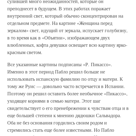
сулившей много неожиданностей, которые он
преподнесет в будущем. В этих работах поражает
внутренний свет, который обычно сконцентрирован на
отдельном предмете. На картине «Женщина перед
зеркалом» свет, идущий от зеркала, испускает голубизну,
в то время как в «Объятии», изображающем двух
влюбленных, кофта девушки освещает всю картину ярко-
красным светом.
Все указанные картины подписаны «Р. Пикассо».
Именно в этот период Пабло решил больше не
использовать испанскую фамилию по отцу и матери. К
тому же Руис — довольно часто встречается в Испании.
Поэтому он решил оставить более необычное «Пикассо»,
уходящее корнями в семью матери. Этот шаг
свидетельствует о его пренебрежении к чувствам отца и в
еще большей степени к мнению дядюшки Сальвадора.
Оба не без основания гордились своим родом и
стремились стать еще более известными. Но Пабло