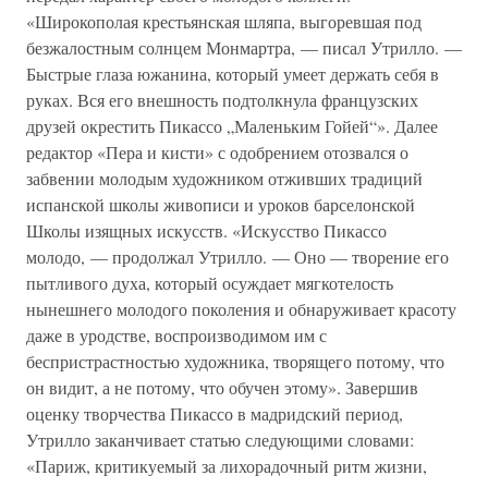
«Широкополая крестьянская шляпа, выгоревшая под
безжалостным солнцем Монмартра, — писал Утрилло. —
Быстрые глаза южанина, который умеет держать себя в
руках. Вся его внешность подтолкнула французских
друзей окрестить Пикассо „Маленьким Гойей“». Далее
редактор «Пера и кисти» с одобрением отозвался о
забвении молодым художником отживших традиций
испанской школы живописи и уроков барселонской
Школы изящных искусств. «Искусство Пикассо
молодо, — продолжал Утрилло. — Оно — творение его
пытливого духа, который осуждает мягкотелость
нынешнего молодого поколения и обнаруживает красоту
даже в уродстве, воспроизводимом им с
беспристрастностью художника, творящего потому, что
он видит, а не потому, что обучен этому». Завершив
оценку творчества Пикассо в мадридский период,
Утрилло заканчивает статью следующими словами:
«Париж, критикуемый за лихорадочный ритм жизни,