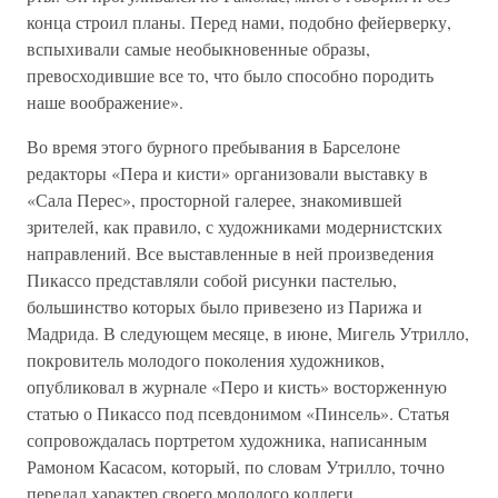
конца строил планы. Перед нами, подобно фейерверку,
вспыхивали самые необыкновенные образы,
превосходившие все то, что было способно породить
наше воображение».
Во время этого бурного пребывания в Барселоне
редакторы «Пера и кисти» организовали выставку в
«Сала Перес», просторной галерее, знакомившей
зрителей, как правило, с художниками модернистских
направлений. Все выставленные в ней произведения
Пикассо представляли собой рисунки пастелью,
большинство которых было привезено из Парижа и
Мадрида. В следующем месяце, в июне, Мигель Утрилло,
покровитель молодого поколения художников,
опубликовал в журнале «Перо и кисть» восторженную
статью о Пикассо под псевдонимом «Пинсель». Статья
сопровождалась портретом художника, написанным
Рамоном Касасом, который, по словам Утрилло, точно
передал характер своего молодого коллеги.