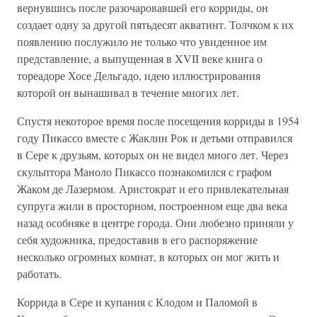
вернувшись после разочаровавшей его корриды, он
создает одну за другой пятьдесят акватинт. Толчком к их
появлению послужило не только что увиденное им
представление, а выпущенная в XVII веке книга о
тореадоре Хосе Дельгадо, идею иллюстрирования
которой он вынашивал в течение многих лет.
Спустя некоторое время после посещения корриды в 1954
году Пикассо вместе с Жаклин Рок и детьми отправился
в Сере к друзьям, которых он не видел много лет. Через
скульптора Маноло Пикассо познакомился с графом
Жаком де Лазермом. Аристократ и его привлекательная
супруга жили в просторном, построенном еще два века
назад особняке в центре города. Они любезно приняли у
себя художника, предоставив в его распоряжение
несколько огромных комнат, в которых он мог жить и
работать.
Коррида в Сере и купания с Клодом и Паломой в