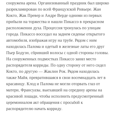
сооружена арена. Организованный праздник был широко
разрекламирован по всей Французской Ривьере. Жан
Кокто, Жак Превер и Андре Верде одними из первых
прибыли на торжества и нашли Пикассо в прекрасном
расположении духа. Процессия тронулась по улицам
города. Пикассо восседал на заднем сиденье открытого
автомобиля, изображая игру на трубе. Рядом с ним
находилась Палома и одетый в железные латы его друг
Пьер Бодуэн, сбривший волосы с одной стороны головы.
На сооруженных подмостках Пикассо занял место
распорядителя корриды. По одну сторону от него сидел
Кокто, по другую — Жаклин Рок. Рядом находилась
также Майя, превратившаяся в свои восемнадцать лет в
красавицу. Клод и Палома не могли оторвать глаз от
матери, Франсуазы, выехавшей на середину арены на
красивой лошади, чтобы исполнить предусмотренный
церемониалом акт обращения с просьбой к
распорядителю начать корриду.