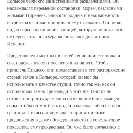
Кольюре были его единственными развлечениями. Он
наслаждался переменой обстановки, морем, безлесными
холмами Пиренеев. Близость родных и невозможность
встретиться с ними причиняли ему страдания. Он четко
видел горы, служившие границей, которую он поклялся
не пересекать, пока Франко оставался диктатором
Испании.
Представители местных властей тепло приветствовали
его, надеясь, что он поселится в их округе. Чтобы
привлечь Пикассо, они предоставили в его распоряжение
старый замок в Кольюре, который он мог бы
использовать в качестве студии, точно так же, как он
использовал замок Гримальди в Антибе. Они были
готовы построить храм мира на вершине близлежащей
горы, чтобы он мог быть виден издалека с обеих сторон
границы. Пикассо подумывал о принятии этого
предложения и даже обследовал место на горе, которое
показалось ему прекрасным. Он уже было согласился с