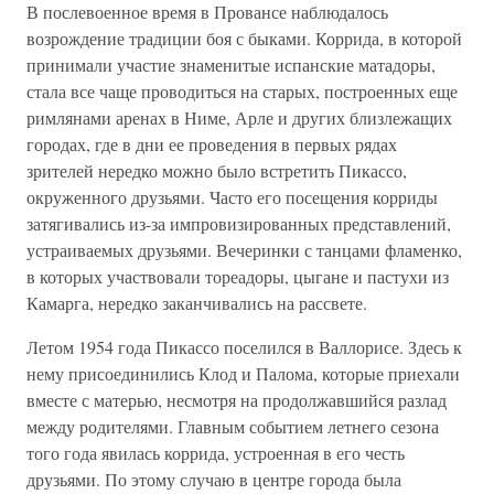
В послевоенное время в Провансе наблюдалось
возрождение традиции боя с быками. Коррида, в которой
принимали участие знаменитые испанские матадоры,
стала все чаще проводиться на старых, построенных еще
римлянами аренах в Ниме, Арле и других близлежащих
городах, где в дни ее проведения в первых рядах
зрителей нередко можно было встретить Пикассо,
окруженного друзьями. Часто его посещения корриды
затягивались из-за импровизированных представлений,
устраиваемых друзьями. Вечеринки с танцами фламенко,
в которых участвовали тореадоры, цыгане и пастухи из
Камарга, нередко заканчивались на рассвете.
Летом 1954 года Пикассо поселился в Валлорисе. Здесь к
нему присоединились Клод и Палома, которые приехали
вместе с матерью, несмотря на продолжавшийся разлад
между родителями. Главным событием летнего сезона
того года явилась коррида, устроенная в его честь
друзьями. По этому случаю в центре города была