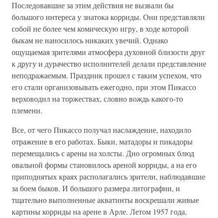
Последовавшие за этим действия не вызвали бы
большого интереса у знатока корриды. Они представляли
собой не более чем комическую игру, в ходе которой
быкам не наносилось никаких увечий. Однако
ощущаемая зрителями атмосфера духовной близости друг
к другу и дурачество исполнителей делали представление
неподражаемым. Праздник прошел с таким успехом, что
его стали организовывать ежегодно, при этом Пикассо
верховодил на торжествах, словно вождь какого-то
племени.
Все, от чего Пикассо получал наслаждение, находило
отражение в его работах. Быки, матадоры и пикадоры
перемещались с арены на холсты. Дно огромных блюд
овальной формы становилось ареной корриды, а на его
приподнятых краях располагались зрители, наблюдавшие
за боем быков. И большого размера литографии, и
тщательно выполненные акватинты воскрешали живые
картины корриды на арене в Арле. Летом 1957 года,