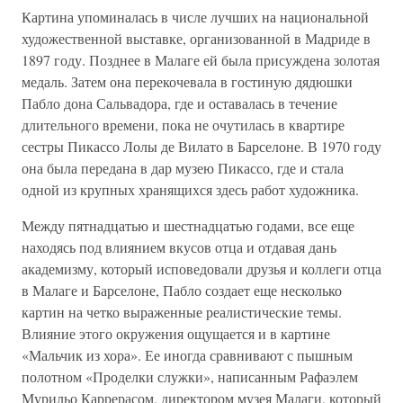
Картина упоминалась в числе лучших на национальной
художественной выставке, организованной в Мадриде в
1897 году. Позднее в Малаге ей была присуждена золотая
медаль. Затем она перекочевала в гостиную дядюшки
Пабло дона Сальвадора, где и оставалась в течение
длительного времени, пока не очутилась в квартире
сестры Пикассо Лолы де Вилато в Барселоне. В 1970 году
она была передана в дар музею Пикассо, где и стала
одной из крупных хранящихся здесь работ художника.
Между пятнадцатью и шестнадцатью годами, все еще
находясь под влиянием вкусов отца и отдавая дань
академизму, который исповедовали друзья и коллеги отца
в Малаге и Барселоне, Пабло создает еще несколько
картин на четко выраженные реалистические темы.
Влияние этого окружения ощущается и в картине
«Мальчик из хора». Ее иногда сравнивают с пышным
полотном «Проделки служки», написанным Рафаэлем
Мурильо Каррерасом, директором музея Малаги, который