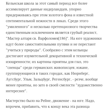
Кельнская школа за этот самый период все более
ассимилирует данные нидерландцев, упорно
придерживаясь при этом золотого фона и известной
сентиментальной нежности в ликах. Среди этого
"умиленного" и несколько претенциозного творчества
единственным исключением является грубый реалист,
"Мастер алтаря св. Варфоломея[186]". На юге художники
идут более самостоятельными путями и не перестают
"учиться у природы". Сообразно с этим кельнцы
достигают изумительной декоративной и технической
изощренности; их картины приятны для глаз, это
"сиенцы" среди германских живописцев; южане,
группирующиеся в таких городах, как Нюрнберг,
Аугсбург, Ульм, Зальцбург, Регенсбург, - резче, вообще
менее приятны, но зато в своей смелости "художественно
интереснее".
Мастерство было на Рейне, движение - на юге. Надо,
впрочем, прибавить, что к концу века эта разница