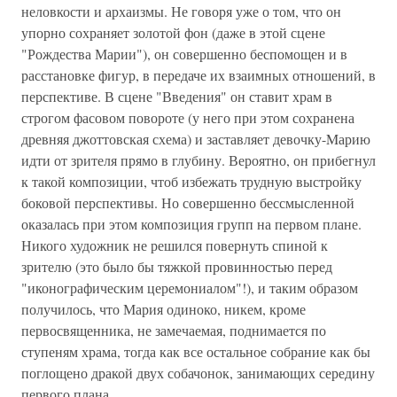
неловкости и архаизмы. Не говоря уже о том, что он
упорно сохраняет золотой фон (даже в этой сцене
"Рождества Марии"), он совершенно беспомощен и в
расстановке фигур, в передаче их взаимных отношений, в
перспективе. В сцене "Введения" он ставит храм в
строгом фасовом повороте (у него при этом сохранена
древняя джоттовская схема) и заставляет девочку-Mарию
идти от зрителя прямо в глубину. Вероятно, он прибегнул
к такой композиции, чтоб избежать трудную выстройку
боковой перспективы. Но совершенно бессмысленной
оказалась при этом композиция групп на первом плане.
Никого художник не решился повернуть спиной к
зрителю (это было бы тяжкой провинностью перед
"иконографическим церемониалом"!), и таким образом
получилось, что Мария одиноко, никем, кроме
первосвященника, не замечаемая, поднимается по
ступеням храма, тогда как все остальное собрание как бы
поглощено дракой двух собачонок, занимающих середину
первого плана.