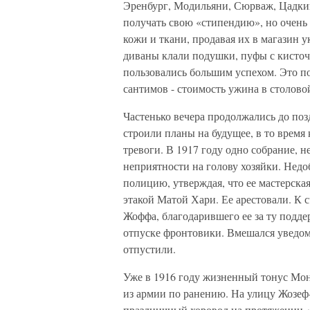
Эренбург, Модильяни, Сюрваж, Цадкин
получать свою «стипендию», но очень
кожи и ткани, продавая их в магазин 
диваны клали подушки, пуфы с кисточ
пользовались большим успехом. Это по
сантимов - стоимость ужина в столово
Частенько вечера продолжались до поз
строили планы на будущее, в то время
тревоги. В 1917 году одно собрание, н
неприятности на голову хозяйки. Нед
полицию, утверждая, что ее мастерска
этакой Матой Хари. Ее арестовали. К 
Жоффа, благодарившего ее за ту подде
отпуске фронтовики. Вмешался уведом
отпустили.
Уже в 1916 году жизненный тонус Мон
из армии по ранению. На улицу Жозеф-Б
праздничный хоровод на протяжении «