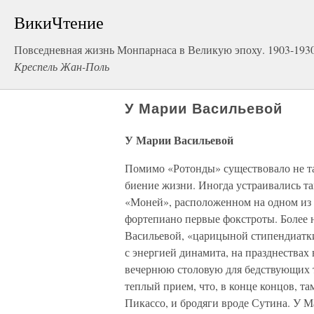
ВикиЧтение
Повседневная жизнь Монпарнаса в Великую эпоху. 1903-1930
Креспель Жан-Поль
У Марии Васильевой
У Марии Васильевой
Помимо «Ротонды» существовало не та
биение жизни. Иногда устраивались та
«Моней», расположенном на одном из 
фортепиано первые фокстроты. Более
Васильевой, «царицыной стипендиатки
с энергией динамита, на празднествах
вечернюю столовую для бедствующих т
теплый прием, что, в конце концов, та
Пикассо, и бродяги вроде Сутина. У 