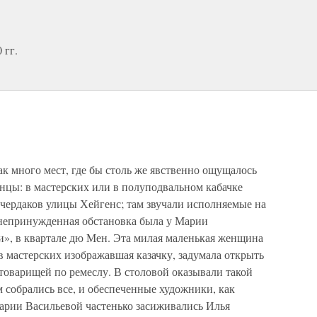
 гг.
к много мест, где бы столь же явственно ощущалось
нцы: в мастерских или в полуподвальном кабачке
чердаков улицы Хейгенс; там звучали исполняемые на
 непринужденная обстановка была у Марии
», в квартале дю Мен. Эта милая маленькая женщина
 в мастерских изображавшая казачку, задумала открыть
оварищей по ремеслу. В столовой оказывали такой
м собрались все, и обеспеченные художники, как
Марии Васильевой частенько засиживались Илья