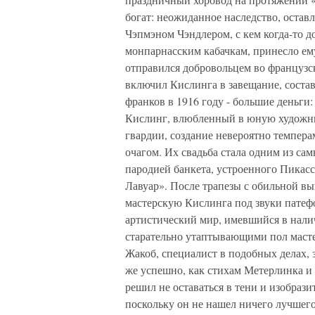
богат: неожиданное наследство, остав
Чэпмэном Чэндлером, с кем когда-то 
монпарнасским кабачкам, принесло ем
отправился добровольцем во французск
включил Кислинга в завещание, состав
франков в 1916 году - большие деньги:
Кислинг, влюбленный в юную художни
гвардии, создание невероятно темпера
очагом. Их свадьба стала одним из са
пародией банкета, устроенного Пикасс
Лавуар». После трапезы с обильной вы
мастерскую Кислинга под звуки патефо
артистический мир, имевшийся в нали
старательно утаптывающими пол маст
Жакоб, специалист в подобных делах, 
же успешно, как стихам Метерлинка и
решил не оставаться в тени и изобрази
поскольку он не нашел ничего лучшего