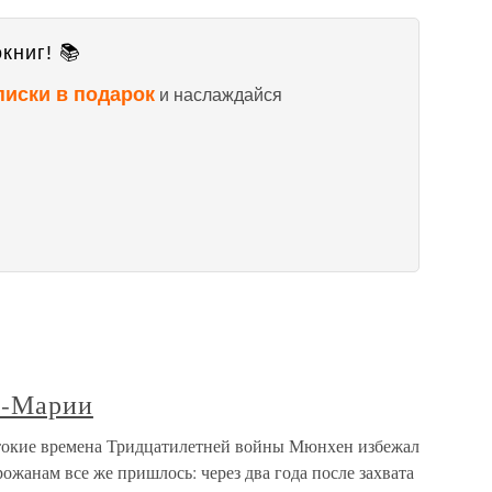
книг! 📚
писки в подарок
и наслаждайся
а-Марии
токие времена Тридцатилетней войны Мюнхен избежал
ожанам все же пришлось: через два года после захвата