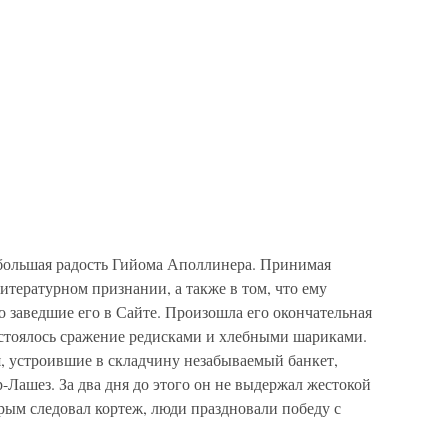
я большая радость Гийома Аполлинера. Принимая
литературном признании, а также в том, что ему
о заведшие его в Сайте. Произошла его окончательная
остоялось сражение редисками и хлебными шариками.
ья, устроившие в складчину незабываемый банкет,
-Лашез. За два дня до этого он не выдержал жестокой
орым следовал кортеж, люди праздновали победу с