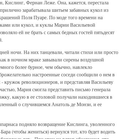
, Кислинг, Фернан Леже. Она, кажется, перестала
 прилично зарабатывала шитьем забавных кукол из
украшений Поля Пуаре. По моде того времени на
ками или кукол, и куклы Марии Васильевой
зволяло ей не брать с самых бедных гостей пятьдесят
й.
дней ночи. На них танцевали, читали стихи или просто
 как в ночном мраке завывали сирены воздушной
емного более бурное, чем обычно, навлекло
оброжелательно настроенные соседи сообщили о нем в
я - кружок революционеров, и представляя Васильеву
счастью, Мария смогла представить письмо генерала
ржку, какую в ее столовой получали находившиеся в
ленный о случившемся Анатоль де Монзи, и ее
парнаса подняло возвращение Кислинга, уволенного
ара (чтобы жениться) вернулся тот, кто будет водить
безумных лет». При этом он вдруг обнаружил, что