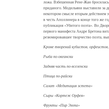
ложа. Взбешенная Рене-Жан бросилась 
приданого. Модильяни выставили за дв
некотором смысле вторым действием э
в честь Аполлинера в конце того же г
публикация «Убитого поэта». Во Дворце
первого манифеста Андре Бретона вит
резюмировавшее творчество поэта, выг
Кроме творений кубистов, орфеистов
Рыба по-океански
Задняя часть по-вселенски
Птица по-райски
Салат «Медитация эстета»
Сыры «Кортеж Орфея»
Фрукты «Пир Эзопа»