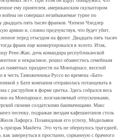
ленное ему приятелем, американским скульптором
до войны он совершал незабываемые турне по
у двадцать пять тысяч франков. Чэпмэн Чэндлер
ую армию и, словно предчувствуя, что будет убит,
ленное перед отъездом на фронт. Двадцать пять тысяч
 тогда франк еще конвертировался в золото. Итак,
цу Рене-Жан, дочь командира республиканской
ментное и некрасивое, решил обзавестись семейным
мых памятных празднеств на Монпарнасе, веселой
о в честь Таможенника-Руссо во времена «Бато-
пивкой у Бати компания отправилась потанцевать в
на с раструбом в форме цветка. Здесь собрался весь
чии на Монпарнасе, возглавляемый отпускниками,
ерской своими солдатскими башмачищами. Макс
запел песенку, подражая звездам кафешантанов столь
 Жюля Лафорга. Позавидовав его успеху, Модильяни
ть призрак Макбета. Это чуть не обернулось трагедией,
, как завернуться в простыню, сорванную с брачного