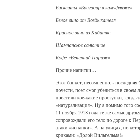
Бисквиты «Бригадир в камуфляже»
Белое вино от Воздыхателя
Красное вино из Кибитки
Шампанское салютное
Кофе «Вечерний Париж»
Прочие напитки…
Этот банкет, несомненно, - последня
почести, поэт смог убедиться в своем 
простили кое-какие проступки, когда-т
«натурализация». Ну а помимо того с
11 ноября 1918 года те же самые друз
сопровождали его тело по дороге к Пер
атаки «испанки». А на улицах, по кот
криками: «Долой Вильгельма!»