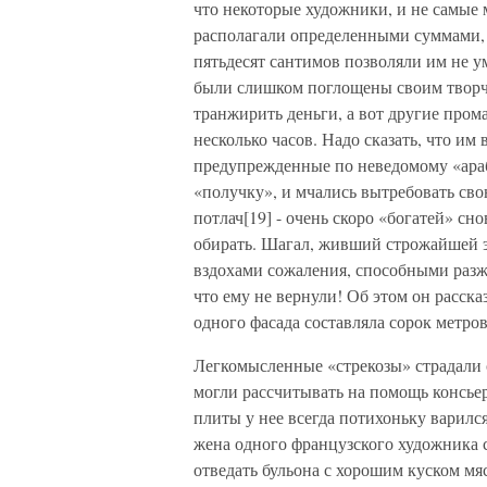
что некоторые художники, и не самые 
располагали определенными суммами, 
пятьдесят сантимов позволяли им не у
были слишком поглощены своим творче
транжирить деньги, а вот другие прома
несколько часов. Надо сказать, что им
предупрежденные по неведомому «арабс
«получку», и мчались вытребовать св
потлач[19] - очень скоро «богатей» сно
обирать. Шагал, живший строжайшей э
вздохами сожаления, способными разжа
что ему не вернули! Об этом он расск
одного фасада составляла сорок метров
Легкомысленные «стрекозы» страдали о
могли рассчитывать на помощь консье
плиты у нее всегда потихоньку варился
жена одного французского художника с
отведать бульона с хорошим куском мяс