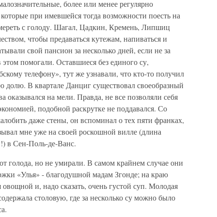
малозначительные, более или менее регулярно
которые при имевшейся тогда возможности поесть на
мереть с голоду. Шагал, Цадкин, Кремень, Липшиц
ством, чтобы предаваться кутежам, напиваться и
тывали свой пансион за несколько дней, если не за
 в этом помогали. Оставшиеся без единого су,
кому телефону», тут же узнавали, что кто-то получил
ою долю. В квартале Данциг существовал своеобразный
ва оказывался на мели. Правда, не все позволяли себя
кономией, подобной раскрутке не поддавался. Со
лобить даже стены, он вспоминал о тех пяти франках,
азывал мне уже на своей роскошной вилле (длина
!) в Сен-Поль-де-Ванс.
т голода, но не умирали. В самом крайнем случае они
ржки «Улья» - благодушной мадам Згонде; на краю
 овощной и, надо сказать, очень густой суп. Молодая
одержала столовую, где за несколько су можно было
а.