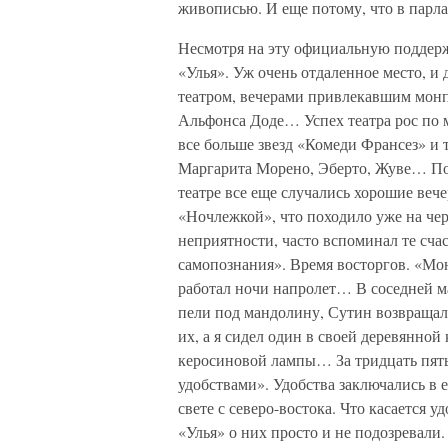
живописью. И еще потому, что в парл
Несмотря на эту официальную поддерж
«Улья». Уж очень отдаленное место, и
театром, вечерами привлекавшим монп
Альфонса Доде… Успех театра рос по ме
все больше звезд «Комеди Франсез» и т
Маргарита Морено, Эберто, Жуве… Пос
театре все еще случались хорошие веч
«Ночлежкой», что походило уже на ч
неприятности, часто вспоминал те счас
самопознания». Время восторгов. «Монп
работал ночи напролет… В соседней м
пели под мандолину, Сутин возвращалс
их, а я сидел один в своей деревянной
керосиновой лампы… За тридцать пять
удобствами». Удобства заключались в 
свете с северо-востока. Что касается
«Улья» о них просто и не подозревали.