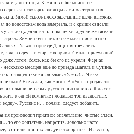
ся внизу лестницы. Каминов в большинстве
ы согреться, некоторые жильцы сами мастерили их
ь окна. Зимой сквозь плохо заделанные щели высоких
ая по водостокам вода замерзала, и с крыши свисали
ь угля, до гудения топили им печки, другие же таскали
г строек. Зимой почти никто не мылся, постепенно
 В аллеях «Улья» и проезде Данциг встречались
пугала, в одеяла и старые коврики. Сутин, приехавший
о даже летом, боясь, как бы его не украли. Фернан
е» несколько месяцев еще до приезда Шагала и Сутина,
 постояльцев такими словами: «Улей»!… Что за
о не было! Все жили, как могли. В «Улье» продавалось
прочих помню четверых русских, нигилистов. Я до сих
сь жить в одной комнатке площадью три квадратных
ли водку». Русские и… поляки, следует добавить.
дания производил приятное впечатление: чистые аллеи,
… то его обитатели, напротив, довольно часто
нее, в отношении них следует оговориться. Известно,