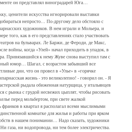
аменте он представлял виноградарей Юга…
ку, ценители искусства игнорировали выставки
 добираться непросто… По-другому дело обстояло с
арнасских художников. В нем играли и Мольера, и
ре того, как в его представлениях стало участвовать
еатров на бульварах. Ле Баржи, де Фероди, де Макс,
ле войны, когда «Улей» начал приходить в упадок, в
ера. Привязавшийся к нему Жуве снова выступил там с
ерный юмор… Шагал, с возрастом забывший все
тливые дни, что он провел в «Улье» в «горячке
арнасская жизнь - это великолепно! - говорил он. - Я
астерской рыдала обиженная натурщица, у итальянцев
я с рынка с грудой несвежих цыплят, чтобы рисовать
 келье перед мольбертом, при свете жалкой
 франков в квартал я располагал всеми мыслимыми
единственной комнатке для жилья и работы при ярком
 удобств в нашем понимании… Надо сказать, художники
 Ни газа, ни водопровода, ни тем более электричества.