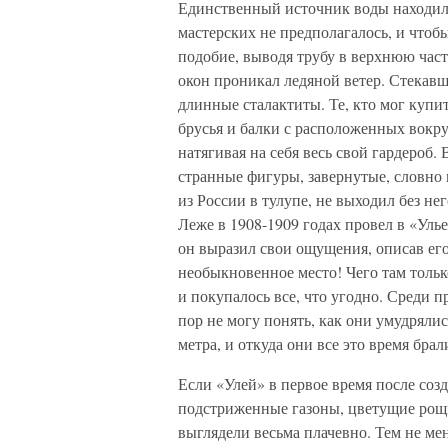
Единственный источник воды находил
мастерских не предполагалось, и чтоб
подобие, выводя трубу в верхнюю част
окон проникал ледяной ветер. Стекавш
длинные сталактиты. Те, кто мог купит
брусья и балки с расположенных вокру
натягивая на себя весь свой гардероб.
странные фигуры, завернутые, словно 
из России в тулупе, не выходил без нег
Леже в 1908-1909 годах провел в «Уль
он выразил свои ощущения, описав его
необыкновенное место! Чего там тольк
и покупалось все, что угодно. Среди 
пор не могу понять, как они умудряли
метра, и откуда они все это время бра
Если «Улей» в первое время после соз
подстриженные газоны, цветущие рощи
выглядели весьма плачевно. Тем не ме