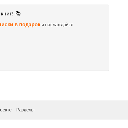
книг! 📚
писки в подарок
и наслаждайся
оекте
Разделы