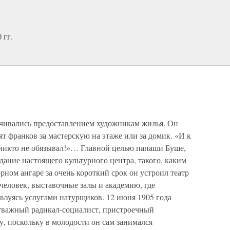
 гг.
ичивались предоставлением художникам жилья. Он
т франков за мастерскую на этаже или за домик. «И к
ть никто не обязывал!»… Главной целью папаши Буше,
дание настоящего культурного центра, такого, каким
рном ангаре за очень короткий срок он устроил театр
человек, выставочные залы и академию, где
льзуясь услугами натурщиков. 12 июня 1905 года
тважный радикал-социалист, пристроечный
у, поскольку в молодости он сам занимался