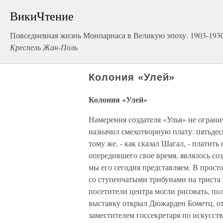
ВикиЧтение
Повседневная жизнь Монпарнаса в Великую эпоху. 1903-1930
Креспель Жан-Поль
Колония «Улей»
Колония «Улей»
Намерения создателя «Улья» не огран
назначил смехотворную плату: пятьдеся
тому же, - как сказал Шагал, - плати
опередившего свое время, являлось соз
мы его сегодня представляем. В просто
со ступенчатыми трибунами на триста 
посетители центра могли рисовать, по
выставку открыл Дюжарден Бометц, о
заместителем госсекретаря по искусств