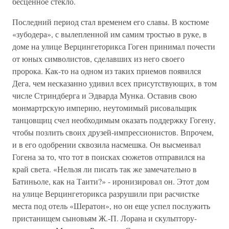
бесценное стекло.
Последний период стал временем его славы. В костюме
«зубодера», с вылепленной им самим тростью в руке, в
доме на улице Верцингеторикса Гоген принимал почести
от юных символистов, сделавших из него своего
пророка. Как-то на одном из таких приемов появился
Дега, чем несказанно удивил всех присутствующих, в том
числе Стриндберга и Эдварда Мунка. Оставив свою
монмартрскую империю, неутомимый рисовальщик
танцовщиц счел необходимым оказать поддержку Гогену,
чтобы позлить своих друзей-импрессионистов. Впрочем,
и в его одобрении сквозила насмешка. Он высмеивал
Гогена за то, что тот в поисках сюжетов отправился на
край света. «Нельзя ли писать так же замечательно в
Батиньоле, как на Таити?» - иронизировал он. Этот дом
на улице Верцингеторикса разрушили при расчистке
места под отель «Шератон», но он еще успел послужить
пристанищем сыновьям Ж.-П. Лорана и скульптору-