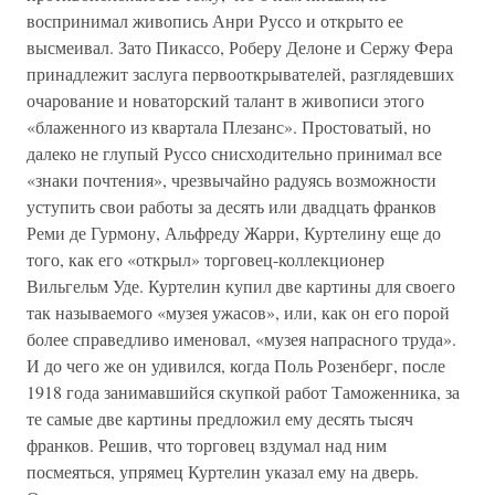
воспринимал живопись Анри Руссо и открыто ее
высмеивал. Зато Пикассо, Роберу Делоне и Сержу Фера
принадлежит заслуга первооткрывателей, разглядевших
очарование и новаторский талант в живописи этого
«блаженного из квартала Плезанс». Простоватый, но
далеко не глупый Руссо снисходительно принимал все
«знаки почтения», чрезвычайно радуясь возможности
уступить свои работы за десять или двадцать франков
Реми де Гурмону, Альфреду Жарри, Куртелину еще до
того, как его «открыл» торговец-коллекционер
Вильгельм Уде. Куртелин купил две картины для своего
так называемого «музея ужасов», или, как он его порой
более справедливо именовал, «музея напрасного труда».
И до чего же он удивился, когда Поль Розенберг, после
1918 года занимавшийся скупкой работ Таможенника, за
те самые две картины предложил ему десять тысяч
франков. Решив, что торговец вздумал над ним
посмеяться, упрямец Куртелин указал ему на дверь.