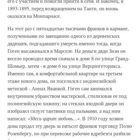
его с участием и помогли прийти в себя. И наконец, в
1893-1895, перед возвращением на Таити, он вновь
оказался на Монпарнасе.
На этот раз с пятнадцатью тысячами франков в кармане,
полученными по завещанию одного из деревенских
дядюшек, подгадавшего умереть именно тогда, когда
Гоген высаживался в Марселе. На деньги дяди Зизи он
весело проводил время сначала в доме 8 по улице Гранд-
Шомьер, затем - в доме 6 на улице Верцингеторикса.
Именно там, в комфортабельной квартире на третьем
этаже нового дома, он поселился с индонезийской
метиской - Аннах Яванкой. Гоген сам занимался
внутренним убранством мастерской, стилизовав ее под
полинезийскую хижину; на стеклах входной двери он
изобразил силуэт таитянки под пальмами, а над ним
написал:
«Здесь царит любовь…».
В 1910 году хозяин
дома продал эту дверь за пятьсот франков торговцу Полю
Розенбергу, но при перевозке рабочие вдребезги разбили