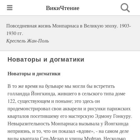
ВикиЧтение
Повседневная жизнь Монпарнаса в Великую эпоху. 1903-
1930 гг.
Креспель Жан-Поль
Новаторы и догматики
Новаторы и догматики
В то же время на бульваре мы могли бы встретить
голландца Йонгкинда, жившего в сельского типа доме
122, существующем и поныне; это здесь он
продемонстрировал свои акварели и рисунки парижских
кварталов посетившему его мастерскую Эдмону Гонкуру.
Невыразительность Монпарнаса вызывала у Йонгкинда
неприязнь, и то, что он показал «вдове», - на самом деле
виды квартала Сен-Медар и улицы Муфтар. Несколько