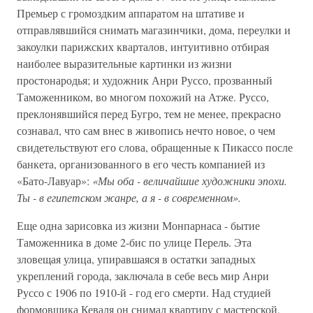
Премьер с громоздким аппаратом на штативе и
отправлявшийся снимать магазинчики, дома, переулки и
закоулки парижских кварталов, интуитивно отбирая
наиболее выразительные картинки из жизни
простонародья; и художник Анри Руссо, прозванный
Таможенником, во многом похожий на Атже. Руссо,
преклонявшийся перед Бугро, тем не менее, прекрасно
сознавал, что сам внес в живопись нечто новое, о чем
свидетельствуют его слова, обращенные к Пикассо после
банкета, организованного в его честь компанией из
«Бато-Лавуар»:
«Мы оба - величайшие художники эпохи.
Ты - в египетском жанре, а я - в современном».
Еще одна зарисовка из жизни Монпарнаса - бытие
Таможенника в доме 2-бис по улице Перель. Эта
зловещая улица, упиравшаяся в остатки западных
укреплений города, заключала в себе весь мир Анри
Руссо с 1906 по 1910-й - год его смерти. Над студией
формовщика Кеваля он снимал квартиру с мастерской,