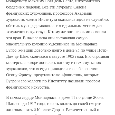
монархисту Максиму Реал дель Сарте, изготовителю
бездарных поделок. Все эти лауреаты Салона
французских художников, профессора Академии
художеств, члены Института оказались здесь не случайно:
обитель муз представлялась им идеальным местом для
«служения искусству». К тому же они первыми освоили
эти края. В начале века они составляли самую
значительную колонию художников на Монпарнасе.
Бугро, живший довольно долго в доме 75 по улице Нотр-
Дам-де-Шам, скончался в августе 1905 года. Его огромная
мастерская вскоре досталась одному из тех смутьянов-
художников, что всегда приводили его в бешенство:
Огону Фриезу, представителю «фовистов», которых
Бугро и его коллеги по Институту называли позором
французского искусства.
В самом сердце Монпарнаса, в доме 11 по улице Жюль-
Шаплен, до 1917 года, то есть вплоть до своей смерти,
жил знаменитый Карлюс-Дюран. Величественный и