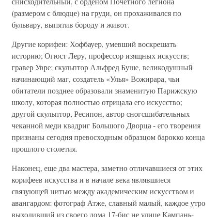
снисходительный, с орденом Почетного легиона
(размером с блюдце) на груди, он прохаживался по
бульвару, выпятив бороду и живот.
Другие корифеи: Хофбауер, умевший воскрешать
историю; Огюст Леру, профессор изящных искусств;
гравер Увре; скульптор Альфред Буше, великодушный
начинающий маг, создатель «Улья» Вожирара, чьи
обитатели позднее образовали знаменитую Парижскую
школу, которая полностью отрицала его искусство;
другой скульптор, Ресипон, автор сногсшибательных
чеканной меди квадриг Большого Дворца - его творения
признаны сегодня превосходным образцом барокко конца
прошлого столетия.
Наконец, еще два мастера, заметно отличавшиеся от этих
корифеев искусства и в начале века являвшиеся
связующей нитью между академическим искусством и
авангардом: фотограф Атже, славный малый, каждое утро
выходивший из своего дома 17-бис не улице Кампань-