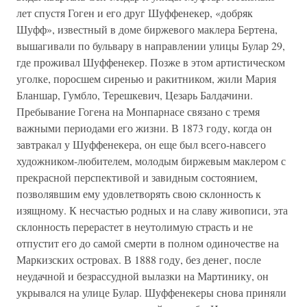
лет спустя Гоген и его друг Шуффенекер, «добряк
Шуфф», известный в доме биржевого маклера Бертена,
вышагивали по бульвару в направлении улицы Булар 29,
где проживал Шуффенекер. Позже в этом артистическом
уголке, поросшем сиренью и ракитником, жили Мария
Бланшар, Гумбло, Терешкевич, Цезарь Балдачини.
Пребывание Гогена на Монпарнасе связано с тремя
важными периодами его жизни. В 1873 году, когда он
завтракал у Шуффенекера, он еще был всего-навсего
художником-любителем, молодым биржевым маклером с
прекрасной перспективой и завидным состоянием,
позволявшим ему удовлетворять свою склонность к
изящному. К несчастью родных и на славу живописи, эта
склонность перерастет в неутолимую страсть и не
отпустит его до самой смерти в полном одиночестве на
Маркизских островах. В 1888 году, без денег, после
неудачной и безрассудной вылазки на Мартинику, он
укрывался на улице Булар. Шуффенекеры снова приняли