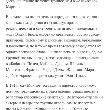
здесь испытание не менее трудное, чем в «Алькасаре»
Марселя.
В начале века окончательно определился характер мюзик-
холла как театра ревю и песни. Дух протеста,
реалистическая и сентиментальная песня, введенная в
моду Эжени Бюфе, особенно нравились простому люду
пригорода, склонному к злобным выходкам, брюзжанию
и насмешкам, но в то же время готовому разрыдаться от
одного ласкового слова. С начала века не было ни одной
крупной звезды эстрады, хоть однажды не выступившей
в «Бобино»: Полен, Майоль, Дранем, Шевалье,
Мистенгет, Фрагсон, Уврар, Дамья, Жеоржюс, Мари
Дюба и королева парижских улиц - Эдит Пиаф.
В 1913 году Монпре, тогдашний директор «Бобино»,
помимо традиционных представлений решил ввести в
репертуар классические спектакли. Во втором отделении
актеры и певцы его труппы играли самые известные
пьесы Мольера: «Мнимый больной», «Смешные