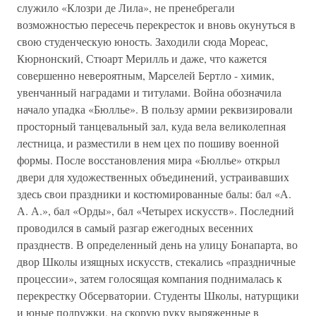
служило «Клозри де Лила», не пренебрегали
возможностью пересечь перекресток и вновь окунуться в
свою студенческую юность. Заходили сюда Мореас,
Кюрнонский, Стюарт Мерилль и даже, что кажется
совершенно невероятным, Марселей Бертло - химик,
увенчанный наградами и титулами. Война обозначила
начало упадка «Бюллье». В пользу армии реквизировали
просторный танцевальный зал, куда вела великолепная
лестница, и разместили в нем цех по пошиву военной
формы. После восстановления мира «Бюллье» открыл
двери для художественных объединений, устраивавших
здесь свои праздники и костюмированные балы: бал «А.
А. А.», бал «Орды», бал «Четырех искусств». Последний
проводился в самый разгар ежегодных весенних
празднеств. В определенный день на улицу Бонапарта, во
двор Школы изящных искусств, стекались «праздничные
процессии», затем голосящая компания поднималась к
перекрестку Обсерватории. Студенты Школы, натурщики
и юные подружки, на скорую руку выряженные в