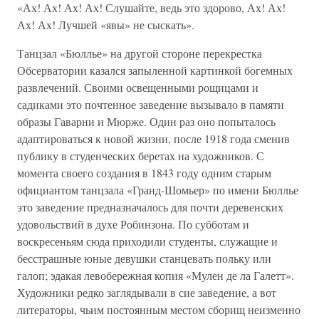
«Ах! Ах! Ах! Ах! Слушайте, ведь это здорово, Ах! Ах!
Ах! Ах! Лучшей «явы» не сыскать».
Танцзал «Бюллье» на другой стороне перекрестка
Обсерватории казался запыленной картинкой богемных
развлечений. Своими освещенными рощицами и
садиками это почтенное заведение вызывало в памяти
образы Гаварни и Мюрже. Один раз оно попыталось
адаптироваться к новой жизни, после 1918 года сменив
публику в студенческих беретах на художников. С
момента своего создания в 1843 году одним старым
официантом танцзала «Гранд-Шомьер» по имени Бюллье
это заведение предназначалось для почти деревенских
удовольствий в духе Робинзона. По субботам и
воскресеньям сюда приходили студенты, служащие и
бесстрашные юные девушки станцевать польку или
галоп; эдакая левобережная копия «Мулен де ла Галетт».
Художники редко заглядывали в сие заведение, а вот
литераторы, чьим постоянным местом сборищ неизменно