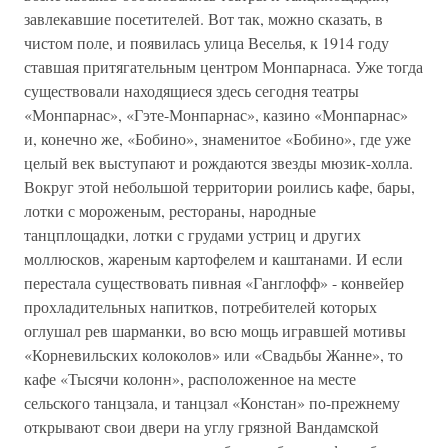
завлекавшие посетителей. Вот так, можно сказать, в
чистом поле, и появилась улица Веселья, к 1914 году
ставшая притягательным центром Монпарнаса. Уже тогда
существовали находящиеся здесь сегодня театры
«Монпарнас», «Гэте-Монпарнас», казино «Монпарнас»
и, конечно же, «Бобино», знаменитое «Бобино», где уже
целый век выступают и рождаются звезды мюзик-холла.
Вокруг этой небольшой территории роились кафе, бары,
лотки с мороженым, рестораны, народные
танцплощадки, лотки с грудами устриц и других
моллюсков, жареным картофелем и каштанами. И если
перестала существовать пивная «Ганглофф» - конвейер
прохладительных напитков, потребителей которых
оглушал рев шарманки, во всю мощь игравшей мотивы
«Корневильских колоколов» или «Свадьбы Жанне», то
кафе «Тысячи колонн», расположенное на месте
сельского танцзала, и танцзал «Констан» по-прежнему
открывают свои двери на углу грязной Вандамской