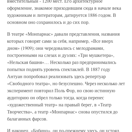
вместительный - 1200 мест. Его архитектурное
оформление, знакомое приходившим сюда в начале века
художникам и литераторам, датируется 1886 годом. В
основном оно сохранилось и до сих пор.
В театре «Монпарнас» давали представления, названия
которых говорят сами за себя, например, «Все вверх
дном» (1909); они чередовались с мелодрамами,
построенными на слезах и дуэлях: «Три мушкетера»,
«Нельская башня»… Несколько раз предпринимались
попытки поднять уровень спектаклей. В 1887 году
Антуан попробовал реализовать здесь репертуар
«Свободного театра», но безуспешно. Через несколько лет
эксперимент повторил Поль Фор, но свою истинную
аудиторию он обрел только тогда, когда перенес
«художественный театр» на правый берег, в «Театр
Творчества», а театр «Монпарнас» снова опустился до
балаганных фарсов.
И наконец, «Бобино», он по-прежнему здесь, он устоял,