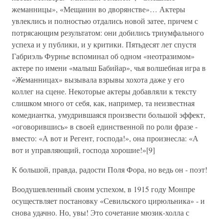
жеманницы», «Мещанин во дворянстве»… Актеры
увлеклись и полностью отдались новой затее, причем с
потрясающим результатом: они добились триумфального
успеха и у публики, и у критики. Пятьдесят лет спустя
Габриэль Фурнье вспоминал об одном «неотразимом»
актере по имени «малыш Бабийар», чья волшебная игра в
«Жеманницах» вызывала взрывы хохота даже у его
коллег на сцене. Некоторые актеры добавляли к тексту
слишком много от себя, как, например, та неизвестная
комедиантка, умудрившаяся произвести большой эффект,
«оговорившись» в своей единственной по роли фразе -
вместо: «А вот и Регент, господа!», она произнесла: «А
вот и управляющий, господа хорошие!»[9]
К большой, правда, радости Поля Фора, но ведь он - поэт!
Воодушевленный своим успехом, в 1915 году Монпре
осуществляет постановку «Севильского цирюльника» - и
снова удачно. Но, увы! Это сочетание мюзик-холла с