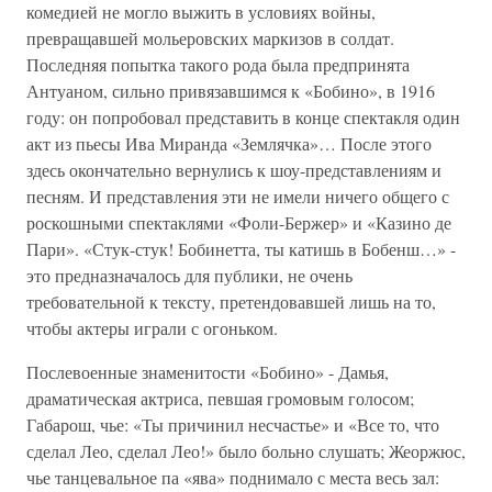
комедией не могло выжить в условиях войны,
превращавшей мольеровских маркизов в солдат.
Последняя попытка такого рода была предпринята
Антуаном, сильно привязавшимся к «Бобино», в 1916
году: он попробовал представить в конце спектакля один
акт из пьесы Ива Миранда «Землячка»… После этого
здесь окончательно вернулись к шоу-представлениям и
песням. И представления эти не имели ничего общего с
роскошными спектаклями «Фоли-Бержер» и «Казино де
Пари». «Стук-стук! Бобинетта, ты катишь в Бобенш…» -
это предназначалось для публики, не очень
требовательной к тексту, претендовавшей лишь на то,
чтобы актеры играли с огоньком.
Послевоенные знаменитости «Бобино» - Дамья,
драматическая актриса, певшая громовым голосом;
Габарош, чье: «Ты причинил несчастье» и «Все то, что
сделал Лео, сделал Лео!» было больно слушать; Жеоржюс,
чье танцевальное па «ява» поднимало с места весь зал: