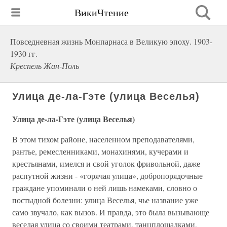
ВикиЧтение
Повседневная жизнь Монпарнаса в Великую эпоху. 1903-
1930 гг.
Креспель Жан-Поль
Улица де-ла-Гэте (улица Веселья)
Улица де-ла-Гэте (улица Веселья)
В этом тихом районе, населенном преподавателями,
рантье, ремесленниками, монахинями, кучерами и
крестьянами, имелся и свой уголок фривольной, даже
распутной жизни - «горячая улица», добропорядочные
граждане упоминали о ней лишь намеками, словно о
постыдной болезни: улица Веселья, чье название уже
само звучало, как вызов. И правда, это была вызывающе
веселая улица со своими театрами, танцплощадками,