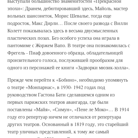
выступали большинство знаменитостей «Прекрасной
эпохи»: Дранем, дебютировавший здесь, Майоль, мастер
вольных шансонеток, Морис Шевалье, тогда еще
подросток, Макс Дирли… После своего развода с Вилли
Колетт показывалась здесь в весьма двусмысленных
пластических позах. Без особого успеха она играла в
пантомиме с Жоржем Вапо. В театре она познакомилась с
Фрегель - Пиаф довоенного образца, обладательницей
пронзительного голоса, послужившей прообразом для
одного из персонажей ее книги «Задворки мюзик-холла».
Прежде чем перейти к «Бобино», необходимо упомянуть
о театре «Монпарнас», в 1930- 1942 годах под
руководством Гастона Бати сделавшемся одним из
первых парижских театров авангарда, где были
поставлены «Майя», «Симун», «Пене ле Моко»… В 1914
году его репертуар ничем не отличался от репертуара
других театров. Основанный в 1819 году, это старейший
театр уличных представлений, к тому же самый