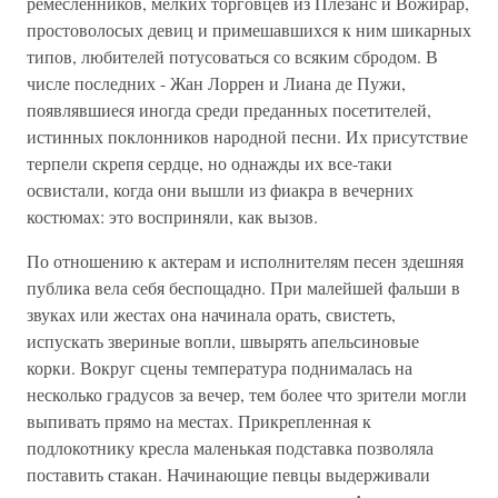
ремесленников, мелких торговцев из Плезанс и Вожирар,
простоволосых девиц и примешавшихся к ним шикарных
типов, любителей потусоваться со всяким сбродом. В
числе последних - Жан Лоррен и Лиана де Пужи,
появлявшиеся иногда среди преданных посетителей,
истинных поклонников народной песни. Их присутствие
терпели скрепя сердце, но однажды их все-таки
освистали, когда они вышли из фиакра в вечерних
костюмах: это восприняли, как вызов.
По отношению к актерам и исполнителям песен здешняя
публика вела себя беспощадно. При малейшей фальши в
звуках или жестах она начинала орать, свистеть,
испускать звериные вопли, швырять апельсиновые
корки. Вокруг сцены температура поднималась на
несколько градусов за вечер, тем более что зрители могли
выпивать прямо на местах. Прикрепленная к
подлокотнику кресла маленькая подставка позволяла
поставить стакан. Начинающие певцы выдерживали