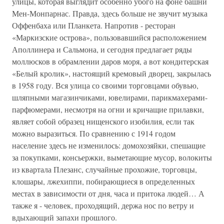
улицы, которая выглядит особенно убого на фоне башни
Мен-Монпарнас. Правда, здесь больше не звучит музыка
Оффенбаха или Планкета. Напротив - ресторан
«Маркизские острова», пользовавшийся расположением
Аполлинера и Сальмона, и сегодня предлагает ряды
моллюсков в обрамлении даров моря, а вот кондитерская
«Белый кролик», настоящий кремовый дворец, закрылась
в 1958 году. Вся улица со своими торговцами обувью,
шляпными магазинчиками, ювелирами, парикмахерами-
парфюмерами, несмотря на огни и кричащие прилавки,
являет собой образец нищенского изобилия, если так
можно выразиться. По сравнению с 1914 годом
население здесь не изменилось: домохозяйки, спешащие
за покупками, консьержки, выметающие мусор, волокиты
из квартала Плезанс, случайные прохожие, торговцы,
клошары, лжехиппи, побирающиеся в определенных
местах в зависимости от дня, часа и притока людей… А
также я - человек, проходящий, держа нос по ветру и
вдыхающий запахи прошлого.