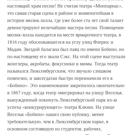
настоящий храм песни! Не считая театра «Монпарнас»,
это самая старая сцена в районе и знаменитейшая в
истории мюзик-холла, где уже более ста лет свой талант
демонстрируют величайшие мастера песни. Помещение
мюзик-холла находится на месте ярмарочного театра, в
1816 году обосновавшегося на углу улиц Флерюс и
Мадам. Звездой балагана был паяц по имени Бобино, но
по-настоящему его звали Сэкс. На этой сцене выступали
жонглеры, акробаты, фокусники и мимы. Тогда театр
назывался Люксембургским, что звучало слишком
помпезно, и завсегдатаи быстро переиначили его в
«Бобино». Это наименование закрепилось окончательно
в 1867 году, когда театр эмигрировал на улицу Веселья,
вынужденный покинуть Люксембургский парк из-за
успеха «конкурирующего» театра Клюни. На улице
Веселья «Бобино» нашел свою публику, менее
требовательную, чем в Люксембургском парке, в
основном состоявшую из студентов, рабочих,