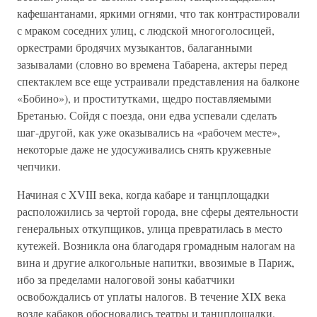
кафешантанами, яркими огнями, что так контрастировали
с мраком соседних улиц, с людской многоголосицей,
оркестрами бродячих музыкантов, балаганными
зазывалами (словно во времена Табарена, актеры перед
спектаклем все еще устраивали представления на балконе
«Бобино»), и проститутками, щедро поставляемыми
Бретанью. Сойдя с поезда, они едва успевали сделать
шаг-другой, как уже оказывались на «рабочем месте»,
некоторые даже не удосуживались снять кружевные
чепчики.
Начиная с XVIII века, когда кабаре и танцплощадки
расположились за чертой города, вне сферы деятельности
генеральных откупщиков, улица превратилась в место
кутежей. Возникла она благодаря громадным налогам на
вина и другие алкогольные напитки, ввозимые в Париж,
ибо за пределами налоговой зоны кабатчики
освобождались от уплаты налогов. В течение XIX века
возле кабаков обосновались театры и танцплощадки,