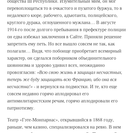
общества III Республики. Изумительный мим, он мог
перевоплощаться то в очкастого и пузатого буржуа, то в
недалекого кюре, рабочего, адъютанта, полицейского,
круглого дурака, оглоушенного мужлана… В августе
1914-го после долгого пребывания в префектуре полиции
он едва избежал заключения в Сайте. Приняли решение
запретить ему петь. Но все вышло совсем не так, как
полагали… Видя, что побоище приобретает всемирный
характер, он сделался поборником объединительного
шовинизма и здорово удивил всех, неожиданно
провозгласив:
«Всю свою жизнь я защищал несчастных,
теперь же буду защищать всю Францию, ибо она вся
несчастна!»
- и вернулся на подмостки. И те, кто еще
совсем недавно горячо аплодировал его
антимилитаристским речам, горячо аплодировали его
патриотизму.
Театр «Гэте-Монпарнас», открывшийся в 1868 году,
раньше, чем казино, специализировался на ревю. В нем