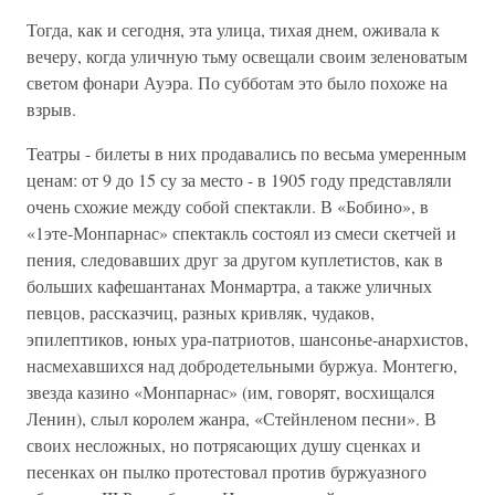
Тогда, как и сегодня, эта улица, тихая днем, оживала к
вечеру, когда уличную тьму освещали своим зеленоватым
светом фонари Ауэра. По субботам это было похоже на
взрыв.
Театры - билеты в них продавались по весьма умеренным
ценам: от 9 до 15 су за место - в 1905 году представляли
очень схожие между собой спектакли. В «Бобино», в
«1эте-Монпарнас» спектакль состоял из смеси скетчей и
пения, следовавших друг за другом куплетистов, как в
больших кафешантанах Монмартра, а также уличных
певцов, рассказчиц, разных кривляк, чудаков,
эпилептиков, юных ура-патриотов, шансонье-анархистов,
насмехавшихся над добродетельными буржуа. Монтегю,
звезда казино «Монпарнас» (им, говорят, восхищался
Ленин), слыл королем жанра, «Стейнленом песни». В
своих несложных, но потрясающих душу сценках и
песенках он пылко протестовал против буржуазного