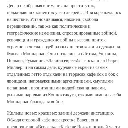
Депар не обращая внимания на проституток,
поджидавших клиентов у его дверей… И вскоре началось
нашествие. Установившаяся, наконец, свобода
передвижений, так же как политические и
географические изменения, спровоцированные войной,
революции и гражданские войны вызвали приток
огромного числа людей разных цветов кожи и одежды на
бульвар Монпарнас. Они стекались из Литвы, Украины,
Польши, Румынии. «Лавина евреев!» - восклицал Генри
Миллер; и на самом деле, курчавые евреи из самых
отдаленных гетто отдыхали на террасах кафе бок о бок с
японцами, напомаженными аргентинцами, смуглыми
испанцами, пропитанными водкой скандинавами,
рыжими парнями из Коннектикута, открывшими для себя
Монпарнас благодаря войне.
Жильцы новых красивых зданий держали дистанцию.
Обходя стороной кафе перекрестка Вавен, они
предпочитали «Версаль», «Кафе де Вож» в нижней части