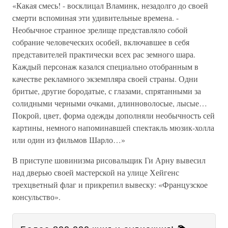
«Какая смесь! - восклицал Вламинк, незадолго до своей
смерти вспоминая эти удивительные времена. -
Необычное странное зрелище представляло собой
собрание человеческих особей, включавшее в себя
представителей практически всех рас земного шара.
Каждый персонаж казался специально отобранным в
качестве рекламного экземпляра своей страны. Одни
бритые, другие бородатые, с глазами, спрятанными за
солидными черными очками, длинноволосые, лысые…
Покрой, цвет, форма одежды дополняли необычность сей
картины, немного напоминавшей спектакль мюзик-холла
или один из фильмов Шарло…»
В приступе шовинизма рисовальщик Ги Арну вывесил
над дверью своей мастерской на улице Хейгенс
трехцветный флаг и прикрепил вывеску: «Французское
консульство».