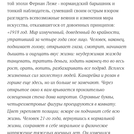
той эпохи Фернан Леже - нормандский барышник и
тонкий наблюдатель, сумевший своим острым взором
разглядеть всевозможные веяния и изменения мира
искусства, отказавшегося от довоенных принципов:
«1918 год. Мир измученный, доведенный до крайности,
утративший за четыре года свое лицо. Человек, наконец,
поднимает голову, открывает глаза, смотрит, начинает
дышать и ощущать вкус жизни: неудержимая жажда
танцевать, тратить деньги, ходить наконец-то во весь
рост, орать, вопить, разбазаривать все подряд. Всплеск
жизненных сил захлестнул людей. Канарейка и розан в
горшке еще здесь, но их больше не замечают. Через
открытое окно к вам врывается пронзительно
освещенная стена дома напротив. Огромные буквы,
четырехметровые фигуры проецируются в комнату.
Цвет укрепляет позиции; вскоре он подчинит себе всю
жизнь. Человек 21-го года, вернувшись к нормальной
жизни, сохраняет в себе моральное и физическое
напряжение тяжелых военных лет. Он изменился.