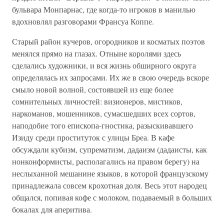
бульвара Монпарнас, где когда-то игроков в манилью
вдохновлял разговорами Франсуа Коппе.
Старый район кучеров, огородников и косматых поэтов
менялся прямо на глазах. Отныне королями здесь
сделались художники, и вся жизнь обширного округа
определялась их запросами. Их же в свою очередь вскоре
смыло новой волной, состоявшей из еще более
сомнительных личностей: визионеров, мистиков,
наркоманов, мошенников, сумасшедших всех сортов,
наподобие того епископа-гностика, разыскивавшего
Изиду среди проституток с улицы Бреа. В кафе
обсуждали кубизм, супрематизм, дадаизм (дадаисты, как
нонконформисты, располагались на правом берегу) на
неслыханной мешанине языков, в которой французскому
принадлежала совсем крохотная доля. Весь этот народец
общался, попивая кофе с молоком, подаваемый в больших
бокалах для аперитива.