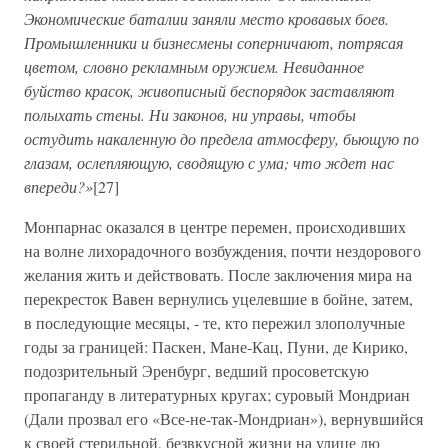
Экономические баталии заняли место кровавых боев.
Промышленники и бизнесмены соперничают, потрясая
цветом, словно рекламным оружием. Невиданное
буйство красок, живописный беспорядок заставляют
полыхать стены. Ни законов, ни управы, чтобы
остудить накаленную до предела атмосферу, бьющую по
глазам, ослепляющую, сводящую с ума; что ждет нас
впереди?»
[27]
Монпарнас оказался в центре перемен, происходивших
на волне лихорадочного возбуждения, почти нездорового
желания жить и действовать. После заключения мира на
перекресток Вавен вернулись уцелевшие в бойне, затем,
в последующие месяцы, - те, кто пережил злополучные
годы за границей: Паскен, Мане-Кац, Пуни, де Кирико,
подозрительный Эренбург, ведший просоветскую
пропаганду в литературных кругах; суровый Мондриан
(Дали прозвал его «Все-не-так-Мондриан»), вернувшийся
к своей стерильной, безвкусной жизни на улице дю