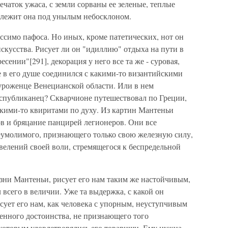
ечаток ужаса, с земли сорваны ее зеленые, теплые
 лежит она под унылым небосклоном.
ссимо пафоса. Но иных, кроме патетических, нот он
искусства. Рисует ли он "идиллию" отдыха на пути в
сении"[291], декорация у него все та же - суровая,
ке в его душе соединился с какими-то византийскими
уроженце Венецианской области. Или в нем
спубликанец? Скварчионе путешествовал по Греции,
какими-то квиритами по духу. Из картин Мантеньи
ов и бряцание панцирей легионеров. Они все
еумолимого, признающего только свою железную силу,
велений своей воли, стремящегося к беспредельной
изни Мантеньи, рисует его нам таким же настойчивым,
всего в величии. Уже та выдержка, с какой он
исует его нам, как человека с упорным, неуступчивым
енного достоинства, не признающего того
 которым удовлетворялись его товарищи. Ему нужна