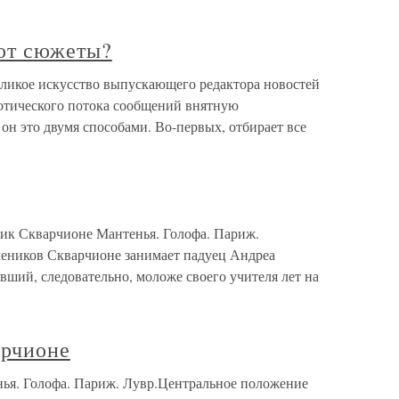
ют сюжеты?
икое искусство выпускающего редактора новостей
хаотического потока сообщений внятную
н это двумя способами. Во-первых, отбирает все
ник Скварчионе Мантенья. Голофа. Париж.
чеников Скварчионе занимает падуец Андреа
вший, следовательно, моложе своего учителя лет на
арчионе
ья. Голофа. Париж. Лувр.Центральное положение