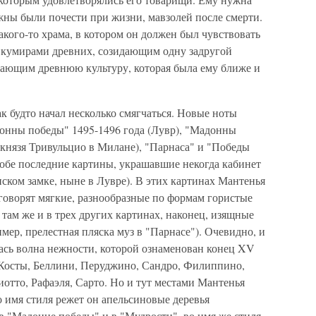
жны были почести при жизни, мавзолей после смерти.
акого-то храма, в котором он должен был чувствовать
 кумирами древних, созидающим одну задругой
шающим древнюю культуру, которая была ему ближе и
к будто начал несколько смягчаться. Новые ноты
донны победы" 1495-1496 года (Лувр), "Мадонны
 князя Тривульцио в Милане), "Парнаса" и "Победы
(обе последние картины, украшавшие некогда кабинет
ском замке, ныне в Лувре). В этих картинах Мантенья
говорят мягкие, разнообразные по формам гористые
 там же и в трех других картинах, наконец, изящные
ер, прелестная пляска муз в "Парнасе"). Очевидно, и
улась волна нежности, которой ознаменован конец XV
и Косты, Беллини, Перуджино, Сандро, Филиппино,
иотто, Рафаэля, Сарто. Но и тут местами Мантенья
 имя стиля режет он апельсиновые деревья
 "Мадонне победы" и в "Мудрости", во имя же стиля