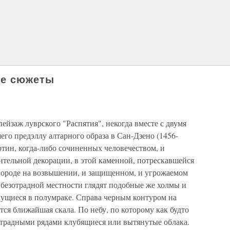
ые сюжеты
ейзаж луврского "Распятия", некогда вместе с двумя
его предэллу алтарного образа в Сан-Дзено (1456-
ртин, когда-либо сочиненных человечеством, и
мительной декорации, в этой каменной, потрескавшейся
 городе на возвышении, и защищенном, и угрожаемом
 безотрадной местности глядят подобные же холмы и
чущиеся в полумраке. Справа черным контуром на
тся ближайшая скала. По небу, по которому как будто
зотрадными рядами клубящиеся или вытянутые облака.