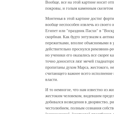
Вообще, все на этой картине носит отп
покровы, и голым каменным скелетом
Монтенья в этой картине достиг форти
вообще неспособен извлечь из своего 
Египет или "праздник Пасхи" в "Воскре
скорбная. Как будто энтузиазм к анти
пережитками, вполне объяснимыми в 
действительно проснулся римлянин-ре
но ученики его оказались все скорее 
точно доносится лязг мечей гладиатор
пропитаны духом Марса, жестокого, н
считающего важнее всего исполнение 
власти.
И то немногое, что нам известно из ж
жестоким человеком, видевшим предел 
добивался возведения в дворянство, р
честолюбием, полным сознания собств
"мещанского", "уютного" прозябания,