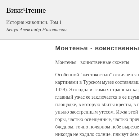
ВикиЧтение
История живописи. Том 1
Бенуа Александр Николаевич
Монтенья - воинственн
Монтенья - воинственные сюжеты
Особенной "жестокостью" отличается п
картинами в Турском музее составлявш
1459). Это одна из самых страшных ка
главный ужас ее заключается в ее изу
площадке, в которую вбиты кресты, в
уныло заостренным утесом. Из-за этой
горы, частью освещенные, частью пря
бледном, точно полярном небе вырезае
никогда не ходило солнце, плывут бе