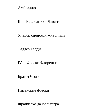
Амброджо
III -- Наследники Джотто
Упадок сиенской живописи
Таддео Гадди
IV -- Фрески Флоренции
Братья Чьоне
Пизанские фрески
Франческо да Вольтерра