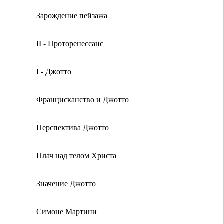
Зарождение пейзажа
II - Проторенессанс
I - Джотто
Францисканство и Джотто
Перспектива Джотто
Плач над телом Христа
Значение Джотто
Симоне Мартини