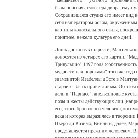
была опасная атмосфера двора, ему ну
Сохранившаяся студия его имеет вид к
себя императором-богом, окруженным
картины колоссального стиля, воскре
понятнее, нежели культура его дней.
Лишь достигнув старости, Мантенья ка
доносятся из четырех его картин, "Ма
Тривульцио" 1497 года (собственность
мудрости над пороками" того же года 
знаменитой Изабеллы дЭсте в Мантуан
старается быть приветливым. Об этом 
дали в "Парнасе", апельсиновые кусты
позы и жесты действующих лиц (наприм
его, этого бронзового человека, косн
века и которая выразилась в творени
Пьеро ди Козимо, Винчи и, далее, Мар
представляется прежним человеком. Во
правильными архаическими аркадами в