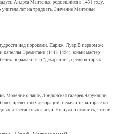
падуец Андреа Мантенья, родившийся в 1431 году,
 учителя лет на тридцать. Значение Мантеньи
мудрости над пороками. Париж. Лувр.В первом же
си капеллы Эремитани (1448-1454), юный мастер
бенно поражают его "декорации", среди которых
и. Моление о чаше. Лондонская галерея.Чарующий
 более прелестных декораций, нежели те, которые он
ядных и элегантных фигур. Но нужно помнить, что не