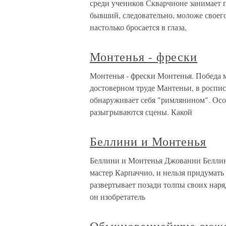
среди учеников Скварчионе занимает 
бывший, следовательно, моложе своего
настолько бросается в глаза,
Монтенья - фрески
Монтенья - фрески Монтенья. Победа 
достоверном труде Мантеньи, в роспи
обнаруживает себя "римлянином". Осо
разыгрываются сцены. Какой
Беллини и Монтенья
Беллини и Монтенья Джованни Беллин
мастер Карпаччио, и нельзя придумать
развертывает позади толпы своих нар
он изобретатель