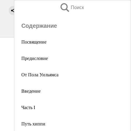
Поиск
Содержание
Посвящение
Предисловие
От Пола Уильямса
Введение
Часть I
Путь хиппи