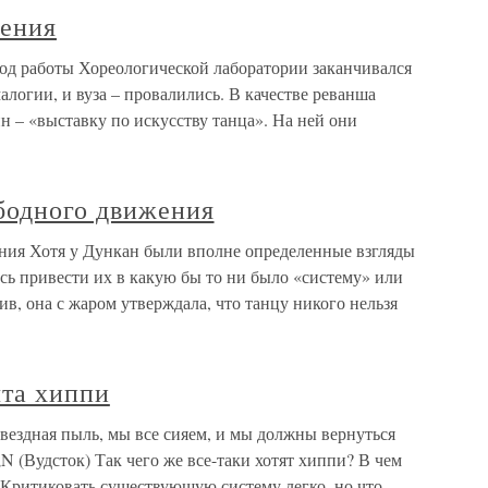
жения
од работы Хореологической лаборатории заканчивался
алогии, и вуза – провалились. В качестве реванша
 – «выставку по искусству танца». На ней они
бодного движения
ния Хотя у Дункан были вполне определенные взгляды
ась привести их в какую бы то ни было «систему» или
ив, она с жаром утверждала, что танцу никого нельзя
та хиппи
ездная пыль, мы все сияем, и мы должны вернуться
N (Вудсток) Так чего же все-таки хотят хиппи? В чем
 Критиковать существующую систему легко, но что