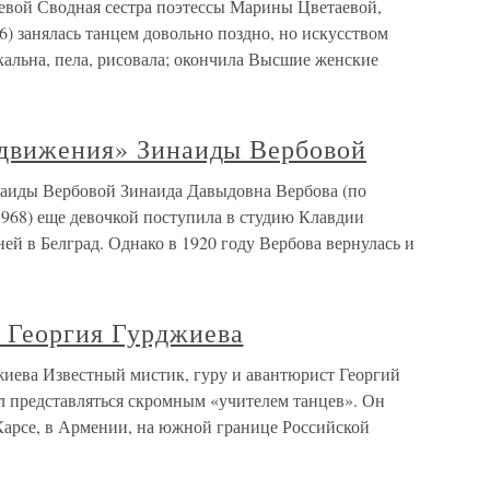
евой Сводная сестра поэтессы Марины Цветаевой,
) занялась танцем довольно поздно, но искусством
кальна, пела, рисовала; окончила Высшие женские
 движения» Зинаиды Вербовой
наиды Вербовой Зинаида Давыдовна Вербова (по
968) еще девочкой поступила в студию Клавдии
ей в Белград. Однако в 1920 году Вербова вернулась и
 Георгия Гурджиева
иева Известный мистик, гуру и авантюрист Георгий
 представляться скромным «учителем танцев». Он
 Карсе, в Армении, на южной границе Российской