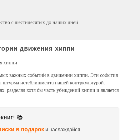
ество с шестидесятых до наших дней
тории движения хиппи
я хиппи
самых важных событий в движении хиппи. Эти события
ты штурма истеблишмента нашей контркультурой.
ях, разделял хотя бы часть убеждений хиппи и является
книг! 📚
писки в подарок
и наслаждайся