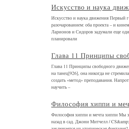
Искусство и наука дви
Искусство и наука движения Первый г
разочарованием: оба проекта – и кинем
Ларионов и Сидоров задумали еще один
планировали
Глава 11 Принципы сво
Глава 11 Принципы свободного движе
на танец[926], она никогда не стремил
создать «метод» преподавания. Напрот
научить –
Философия хиппи и меч
Философия хиппи и мечта хиппи Мы зв
назад в сад. Джони Митчелл / CS&amp;
заключается их утопическая фантазия?