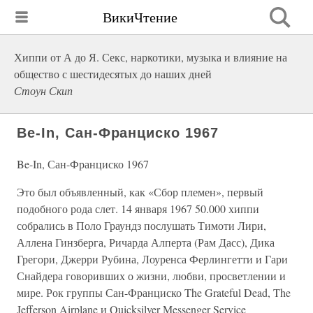
ВикиЧтение
Хиппи от А до Я. Секс, наркотики, музыка и влияние на
общество с шестидесятых до наших дней
Стоун Скип
Be-In, Сан-Франциско 1967
Be-In, Сан-Франциско 1967
Это был объявленный, как «Сбор племен», первый
подобного рода слет. 14 января 1967 50.000 хиппи
собрались в Поло Граундз послушать Тимоти Лири,
Аллена Гинзберга, Ричарда Алперта (Рам Дасс), Дика
Грегори, Джерри Рубина, Лоуренса Ферлингетти и Гари
Снайдера говоривших о жизни, любви, просветлении и
мире. Рок группы Сан-Франциско The Grateful Dead, The
Jefferson Airplane и Quicksilver Messenger Service