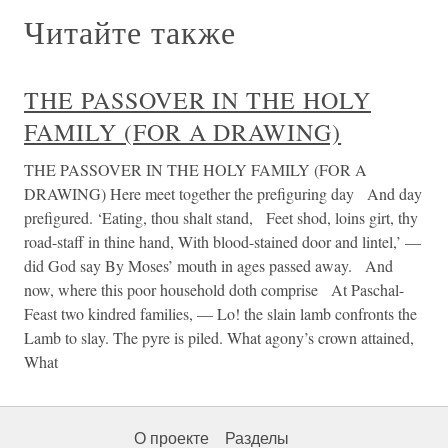
Читайте также
THE PASSOVER IN THE HOLY
FAMILY (FOR A DRAWING)
THE PASSOVER IN THE HOLY FAMILY (FOR A
DRAWING) Here meet together the prefiguring day And day
prefigured. ‘Eating, thou shalt stand, Feet shod, loins girt, thy
road-staff in thine hand, With blood-stained door and lintel,’ —
did God say By Moses’ mouth in ages passed away. And
now, where this poor household doth comprise At Paschal-
Feast two kindred families, — Lo! the slain lamb confronts the
Lamb to slay. The pyre is piled. What agony’s crown attained,
What
О проекте
Разделы