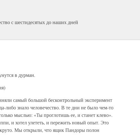
ество с шестидесятых до наших дней
унутся в дурман.
ня)
приняли самый большой бесконтрольный эксперимент
а-либо знало человечество. В те дни не было чем-то
олько мыслью: «Ты проглотишь ее, и станет клево».
ппи, и хотел улететь, и пережить новый опыт. Это
о круто. Мы открыли, что ящик Пандоры полон