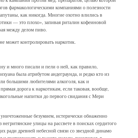
згов фармакологическими компаниями о полезности
запутаны, как никогда. Многие охотно влились в
тики — это плохо», запивая риталин кофеиновой
вая между делом пиво.
 не может контролировать наркотик.
у и много писали и пели о ней, как правило,
рихуана была атрибутом андеграунда, и редко кто из
ли большими любителями алкоголя, как и
прямая дорога к наркотикам, если таковая, вообще,
лкогольные напитки до первого свидания с Мери
, уничтоженные безумием, истерически обнаженно
 негритянские улицы на рассвете в поисках сердитого
их ради древней небесной связи со звездной динамо
 и пустоглазость и высота сидели, покуривая, в