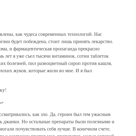
лены, как чудеса современных технологий. Нас
лезни будет побеждена, стоит лишь принять лекарство.
зма, и фармацевтическая пропаганда прекрасно
емь лет я уже съел тысячи витаминок, сотни таблеток
ких болезней, пил разноцветный сироп против кашля,
лохих жуков, которые жили во мне. И я был
ку!
ь»
ссматривались, как зло. Да, героин был тем ужасным
сь джанки. Но остальные препараты были полезными и
могали почувствовать себя лучше. В конечном счете,
ело к кампании против мед. препаратов, целью которой