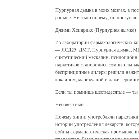
Пурпурная дымка в моих мозгах, в пос
раньше. Не знаю почему, но поступаю 
Джими Хендрикс (Пурпурная дымка)
Из лабораторий фармакологических ко
— ЛСД25, ДМТ, Пурпурная дымка, MD
синтетический мескалин, псилоцибин, 
наркотиков становились сомнительным
беспринципные дилеры решили нажитьс
кокаином, марихуаной и даже героином
Если ты помнишь шестидесятые — ты 
Неизвестный
Почему хиппи употребляли наркотики с
истории употребления лекарств, котор
войны фармацевтическая промышленно
препаратов. Были произведены препар