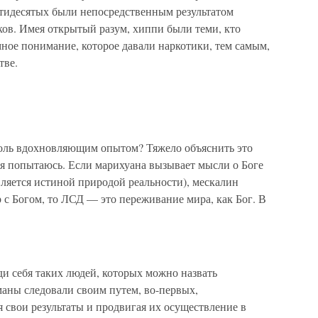
тидесятых были непосредственным результатом
ков. Имея открытый разум, хиппи были теми, кто
ное понимание, которое давали наркотики, тем самым,
тве.
столь вдохновляющим опытом? Тяжело объяснить это
 я попытаюсь. Если марихуана вызывает мысли о Боге
авляется истиной природой реальности), мескалин
 с Богом, то ЛСД — это переживание мира, как Бог. В
и себя таких людей, которых можно назвать
аны следовали своим путем, во-первых,
я свои результаты и продвигая их осуществление в