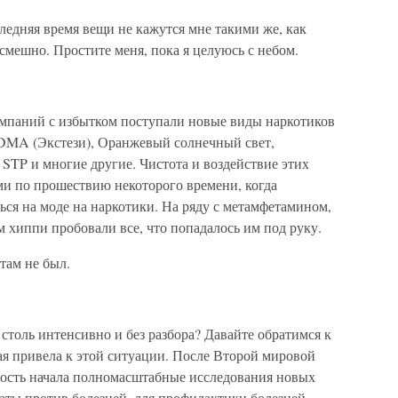
ледняя время вещи не кажутся мне такими же, как
смешно. Простите меня, пока я целуюсь с небом.
мпаний с избытком поступали новые виды наркотиков
MA (Экстези), Оранжевый солнечный свет,
STP и многие другие. Чистота и воздействие этих
и по прошествию некоторого времени, когда
я на моде на наркотики. На ряду с метамфетамином,
 хиппи пробовали все, что попадалось им под руку.
там не был.
толь интенсивно и без разбора? Давайте обратимся к
ая привела к этой ситуации. После Второй мировой
сть начала полномасштабные исследования новых
аты против болезней, для профилактики болезней,