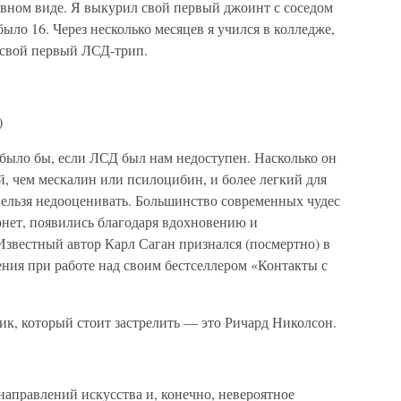
ивном виде. Я выкурил свой первый джоинт с соседом
было 16. Через несколько месяцев я учился в колледже,
 свой первый ЛСД-трип.
)
 было бы, если ЛСД был нам недоступен. Насколько он
ый, чем мескалин или псилоцибин, и более легкий для
нельзя недооценивать. Большинство современных чудес
нет, появились благодаря вдохновению и
Известный автор Карл Саган признался (посмертно) в
ния при работе над своим бестселлером «Контакты с
ик, который стоит застрелить — это Ричард Николсон.
направлений искусства и, конечно, невероятное