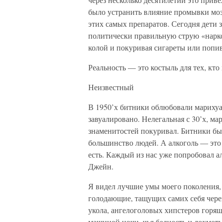
было устранить влияние промывки мо
этих самых препаратов. Сегодня дети 
политически правильную струю «нарко
колой и покуривая сигареты или попи
Реальность — это костыль для тех, кто
Неизвестный
В 1950’х битники облюбовали марихуан
завуалировано. Нелегальная с 30’х, ма
знаменитостей покуривал. Битники бы
большинство людей. А алкоголь — это 
есть. Каждый из нас уже попробовал а
Джейн.
Я видел лучшие умы моего поколения
голодающие, тащущих самих себя через
укола, ангелоголовых хипстеров горящ
машиной ночи, чья бедность и лохмотья