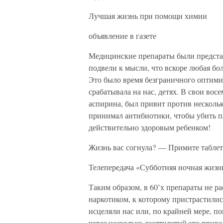
Лучшая жизнь при помощи химии
объявление в газете
Медицинские препараты были представ
подвели к мысли, что вскоре любая бо
Это было время безграничного оптими
срабатывала на нас, детях. В свои вос
аспирина, был привит против несколь
принимал антибиотики, чтобы убить п
действительно здоровым ребенком!
Жизнь вас согнула? — Примите таблет
Телепередача «Субботняя ночная жизн
Таким образом, в 60’х препараты не ра
наркотиком, к которому пристрастили
исцеляли нас или, по крайней мере, по
через несколько десятилетий это прив