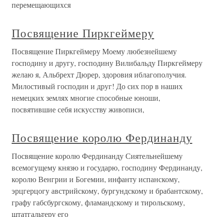
перемещающихся
Посвящение Пиркгеймеру
Посвящение Пиркгеймеру Моему любезнейшему
господину и другу, господину Вилибальду Пиркгеймеру
желаю я, Альбрехт Дюрер, здоровия иблагополучия.
Милостивый господин и друг! До сих пор в наших
немецких землях многие способные юноши,
посвятившие себя искусству живописи,
Посвящение королю Фердинанду
Посвящение королю Фердинанду Сиятельнейшему
всемогущему князю и государю, господину Фердинанду,
королю Венгрии и Богемии, инфанту испанскому,
эрцгерцогу австрийскому, бургундскому и брабантскому,
графу габсбургскому, фламандскому и тирольскому,
штатгальтеру его