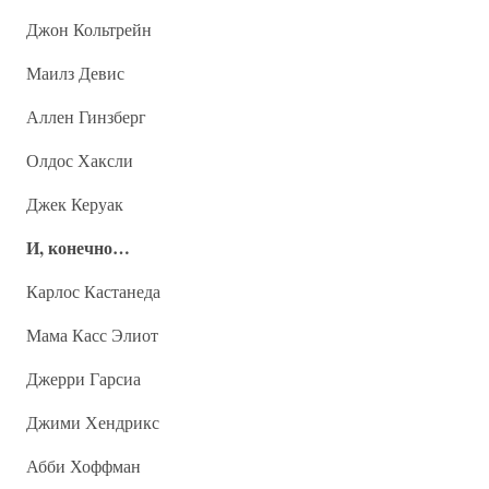
Джон Кольтрейн
Маилз Девис
Аллен Гинзберг
Олдос Хаксли
Джек Керуак
И, конечно…
Карлос Кастанеда
Мама Касс Элиот
Джерри Гарсиа
Джими Хендрикс
Абби Хоффман