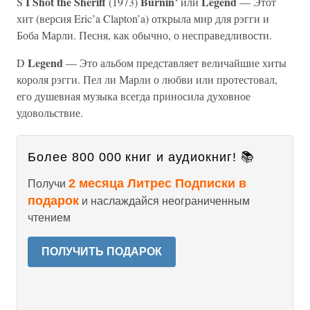
I Shot the Sheriff
Burnin’
Legend
S
(1973)
или
— Этот
хит (версия Eric’a Clapton’a) открыла мир для рэгги и
Боба Марли. Песня, как обычно, о несправедливости.
Legend
D
— Это альбом представляет величайшие хиты
короля рэгги. Пел ли Марли о любви или протестовал,
его душевная музыка всегда приносила духовное
удовольствие.
Более 800 000 книг и аудиокниг! 📚
2 месяца Литрес Подписки в
Получи
подарок
и наслаждайся неограниченным
чтением
ПОЛУЧИТЬ ПОДАРОК