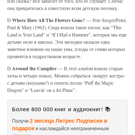
или сказка? Все зависит от того, кто ее слушает. Сейчас
она превратилась в известную всем детскую песенку.
Where Have All The Flowers Gone?
D
— Pete Seeger/Peter,
Paul & Mary (1962). Сюда вошли такие песни, как “This
Land is Your Land” и “If I Had a Hammer”, которые мы еще
детьми пели в школах. Эти мелодии оказали едва
заметное влияние на наши умы, плоды от семян которых
проявятся в подростковом возрасте.
Around the Campfire
D
— В этот альбом вошли старые
хиты и четыре новых. Можно собраться «вокруг костра»
с детьми (внуками?) и попеть песни “Puff the Magic
Dragon” и “Leavin’ on a Jet Plane”.
Более 800 000 книг и аудиокниг! 📚
2 месяца Литрес Подписки в
Получи
подарок
и наслаждайся неограниченным