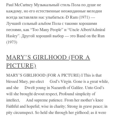
Paul McCartney Музыкальный стиль Пола по душе не
каждому, но его естественные неожиданные мелодии
всегда заставляли нас улыбаться.-D Ram (1971) —
Лучший сольный альбом Пола с такими хорошими
песнями, как “Too Many People” и “Uncle Albert/Admiral
Hasley”. Другой хороший выбор — это Band on the Run
(1973)
MARY’S GIRLHOOD (FOR A
PICTURE)
MARY’S GIRLHOOD (FOR A PICTURE) I This is that
blessed Mary, pre-elect God’s Virgin. Gone is a great while,
and she Dwelt young in Nazareth of Galilee. Unto God’s
will she brought devout respect, Profound simplicity of
intellect, And supreme patience. From her mother’s knee
Faithful and hopeful; wise in charity; Strong in grave peace; in
pity circumspect. So held she through her girlhood; as it were