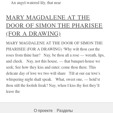
An angel-watered lily, that near
MARY MAGDALENE AT THE
DOOR OF SIMON THE PHARISEE
(FOR A DRAWING)
MARY MAGDALENE AT THE DOOR OF SIMON THE
PHARISEE (FOR A DRAWING) ‘Why wilt thou cast the
roses from thine hair? Nay, be thou all a rose — wreath, lips,
and cheek. Nay, not this house, — that banquet-house we
seek; See how they kiss and enter; come thou there. This
delicate day of love we two will share Till at our ear love’s
whispering night shall speak. What, sweet one, — hold’st
thou still the foolish freak? Nay, when I kiss thy feet they’ll
leave the
О проекте
Разделы