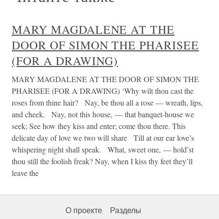
MARY MAGDALENE AT THE
DOOR OF SIMON THE PHARISEE
(FOR A DRAWING)
MARY MAGDALENE AT THE DOOR OF SIMON THE
PHARISEE (FOR A DRAWING) ‘Why wilt thou cast the
roses from thine hair? Nay, be thou all a rose — wreath, lips,
and cheek. Nay, not this house, — that banquet-house we
seek; See how they kiss and enter; come thou there. This
delicate day of love we two will share Till at our ear love’s
whispering night shall speak. What, sweet one, — hold’st
thou still the foolish freak? Nay, when I kiss thy feet they’ll
leave the
О проекте
Разделы