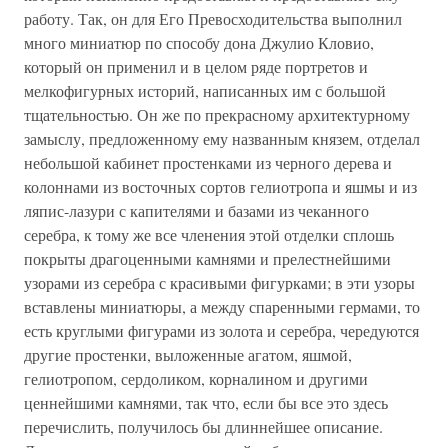
работу. Так, он для Его Превосходительства выполнил
много миниатюр по способу дона Джулио Кловио,
который он применил и в целом ряде портретов и
мелкофигурных историй, написанных им с большой
тщательностью. Он же по прекрасному архитектурному
замыслу, предложенному ему названным князем, отделал
небольшой кабинет простенками из черного дерева и
колоннами из восточных сортов гелиотропа и яшмы и из
ляпис-лазури с капителями и базами из чеканного
серебра, к тому же все членения этой отделки сплошь
покрыты драгоценными камнями и прелестнейшими
узорами из серебра с красивыми фигурками; в эти узоры
вставлены миниатюры, а между спаренными гермами, то
есть круглыми фигурами из золота и серебра, чередуются
другие простенки, выложенные агатом, яшмой,
гелиотропом, сердоликом, корналином и другими
ценнейшими камнями, так что, если бы все это здесь
перечислить, получилось бы длиннейшее описание.