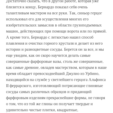
Достаточно сказать, что в другой работе, которая уже
близится к концу, Бернардо показал себя очень
талантливым мастером на все руки. Так, синьор герцог
использовал его для осуществления многих его
изобретательских замыслов в области грузоподъемных
машин, действующих при помощи ворота или по прямой.
А кроме того, Бернардо с легкостью нашел способ
плавления и очистки горного хрусталя и делает из него
истории и разноцветные сосуды. Берется он за все, и мы
еще увидим, как он скоро научится делать самые
совершенные фарфоровые вазы, столь же совершенные,
как самые древние, овладев мастерством, которым в наше
время обладает превосходнейший Джулио из Урбино,
находящийся на службе у светлейшего герцога Альфонса
II феррарского, изготовляющий потрясающие глиняные
сосуды самых различных образцов и придающий
фарфоровым изделиям прекраснейшие формы, не говоря
о том, что из той же глины он получает твердые и
удивительно чистые плитки, квадратные,