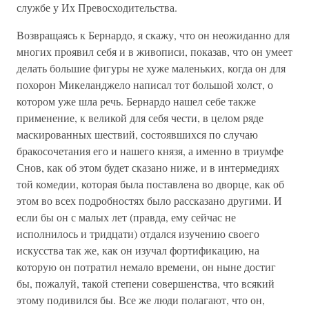
службе у Их Превосходительства.
Возвращаясь к Бернардо, я скажу, что он неожиданно для
многих проявил себя и в живописи, показав, что он умеет
делать большие фигуры не хуже маленьких, когда он для
похорон Микеланджело написал тот большой холст, о
котором уже шла речь. Бернардо нашел себе также
применение, к великой для себя чести, в целом ряде
маскированных шествий, состоявшихся по случаю
бракосочетания его и нашего князя, а именно в триумфе
Снов, как об этом будет сказано ниже, и в интермедиях
той комедии, которая была поставлена во дворце, как об
этом во всех подробностях было рассказано другими. И
если бы он с малых лет (правда, ему сейчас не
исполнилось и тридцати) отдался изучению своего
искусства так же, как он изучал фортификацию, на
которую он потратил немало времени, он ныне достиг
бы, пожалуй, такой степени совершенства, что всякий
этому подивился бы. Все же люди полагают, что он,