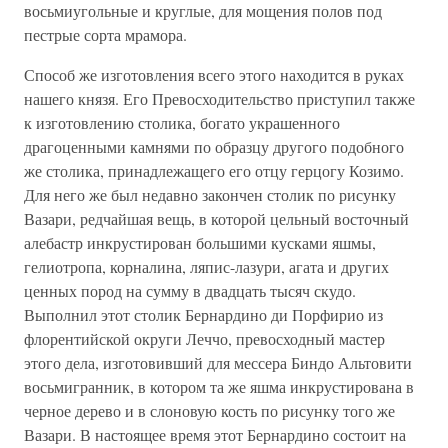
восьмиугольные и круглые, для мощения полов под
пестрые сорта мрамора.
Способ же изготовления всего этого находится в руках
нашего князя. Его Превосходительство приступил также
к изготовлению столика, богато украшенного
драгоценными камнями по образцу другого подобного
же столика, принадлежащего его отцу герцогу Козимо.
Для него же был недавно закончен столик по рисунку
Вазари, редчайшая вещь, в которой цельный восточный
алебастр инкрустирован большими кусками яшмы,
гелиотропа, корналина, ляпис-лазури, агата и других
ценных пород на сумму в двадцать тысяч скудо.
Выполнил этот столик Бернардино ди Порфирио из
флорентийской округи Леччо, превосходный мастер
этого дела, изготовивший для мессера Биндо Альтовити
восьмигранник, в котором та же яшма инкрустирована в
черное дерево и в слоновую кость по рисунку того же
Вазари. В настоящее время этот Бернардино состоит на