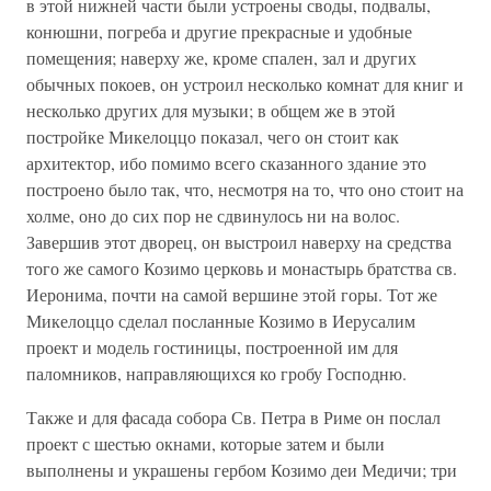
в этой нижней части были устроены своды, подвалы,
конюшни, погреба и другие прекрасные и удобные
помещения; наверху же, кроме спален, зал и других
обычных покоев, он устроил несколько комнат для книг и
несколько других для музыки; в общем же в этой
постройке Микелоццо показал, чего он стоит как
архитектор, ибо помимо всего сказанного здание это
построено было так, что, несмотря на то, что оно стоит на
холме, оно до сих пор не сдвинулось ни на волос.
Завершив этот дворец, он выстроил наверху на средства
того же самого Козимо церковь и монастырь братства св.
Иеронима, почти на самой вершине этой горы. Тот же
Микелоццо сделал посланные Козимо в Иерусалим
проект и модель гостиницы, построенной им для
паломников, направляющихся ко гробу Господню.
Также и для фасада собора Св. Петра в Риме он послал
проект с шестью окнами, которые затем и были
выполнены и украшены гербом Козимо деи Медичи; три