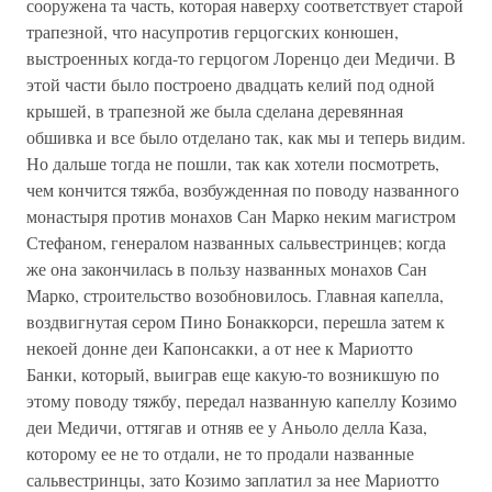
сооружена та часть, которая наверху соответствует старой
трапезной, что насупротив герцогских конюшен,
выстроенных когда-то герцогом Лоренцо деи Медичи. В
этой части было построено двадцать келий под одной
крышей, в трапезной же была сделана деревянная
обшивка и все было отделано так, как мы и теперь видим.
Но дальше тогда не пошли, так как хотели посмотреть,
чем кончится тяжба, возбужденная по поводу названного
монастыря против монахов Сан Марко неким магистром
Стефаном, генералом названных сальвестринцев; когда
же она закончилась в пользу названных монахов Сан
Марко, строительство возобновилось. Главная капелла,
воздвигнутая сером Пино Бонаккорси, перешла затем к
некоей донне деи Капонсакки, а от нее к Мариотто
Банки, который, выиграв еще какую-то возникшую по
этому поводу тяжбу, передал названную капеллу Козимо
деи Медичи, оттягав и отняв ее у Аньоло делла Каза,
которому ее не то отдали, не то продали названные
сальвестринцы, зато Козимо заплатил за нее Мариотто