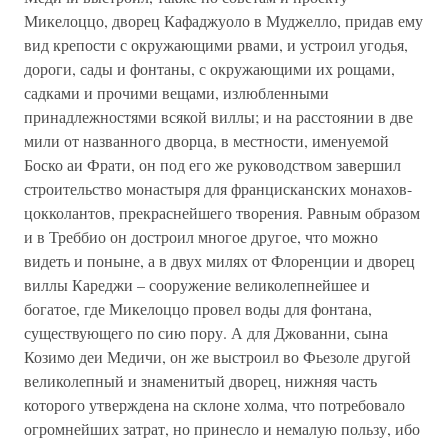
Микелоццо, дворец Кафаджуоло в Муджелло, придав ему
вид крепости с окружающими рвами, и устроил угодья,
дороги, сады и фонтаны, с окружающими их рощами,
садками и прочими вещами, излюбленными
принадлежностями всякой виллы; и на расстоянии в две
мили от названного дворца, в местности, именуемой
Боско аи Фрати, он под его же руководством завершил
строительство монастыря для францисканских монахов-
цокколантов, прекраснейшего творения. Равным образом
и в Треббио он достроил многое другое, что можно
видеть и поныне, а в двух милях от Флоренции и дворец
виллы Кареджи – сооружение великолепнейшее и
богатое, где Микелоццо провел воды для фонтана,
существующего по сию пору. А для Джованни, сына
Козимо деи Медичи, он же выстроил во Фьезоле другой
великолепный и знаменитый дворец, нижняя часть
которого утверждена на склоне холма, что потребовало
огромнейших затрат, но принесло и немалую пользу, ибо