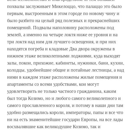
похвалы заслуживает Микелоццо, что палаццо это было
первым, выстроенным в этом городе по новому чину и
было разбито на целый ряд полезных и прекраснейших
помещений. Подвалы наполовину расположены под
землей, а именно на четыре локтя ниже ее уровня и на
три локтя над ним для лучшего освещения, и при них
находятся погреба и кладовые Два двора окружены в
нижнем этаже великолепными лоджиями, куда выходят
залы, покои, прихожие, кабинеты, нужники, бани, кухни,
колодцы, удобнейшие общие и потайные лестницы, а над
ними в каждом этаже расположены жилые помещения и
апартаменты со всеми удобствами, кои могут
удовлетворить не только частного гражданина, каким
был тогда Козимо, но и любого самого великолепного и
самого прославленного короля, и потому в наши дни там
удобно размещались короли, императоры, папы и все что
ни на есть знаменитейшие государи Европы, на все лады
восхвалявшие как великодушие Козимо, так и