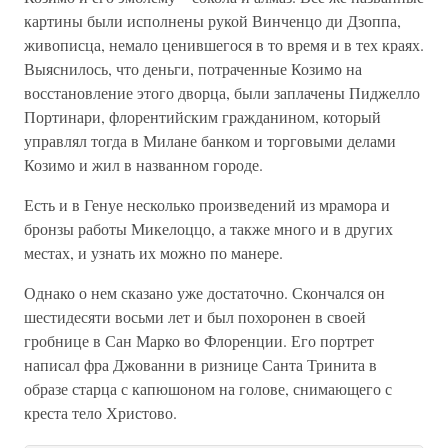
картины были исполнены рукой Винченцо ди Дзоппа,
живописца, немало ценившегося в то время и в тех краях.
Выяснилось, что деньги, потраченные Козимо на
восстановление этого дворца, были заплачены Пиджелло
Портинари, флорентийским гражданином, который
управлял тогда в Милане банком и торговыми делами
Козимо и жил в названном городе.
Есть и в Генуе несколько произведений из мрамора и
бронзы работы Микелоццо, а также много и в других
местах, и узнать их можно по манере.
Однако о нем сказано уже достаточно. Скончался он
шестидесяти восьми лет и был похоронен в своей
гробнице в Сан Марко во Флоренции. Его портрет
написал фра Джованни в ризнице Санта Тринита в
образе старца с капюшоном на голове, снимающего с
креста тело Христово.