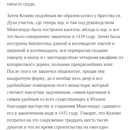
пятьсот скуди.
Затем Козимо подобным же образом купил у братства св.
Духа участок, где теперь хор, и там под руководством
Микелоццо была построена капелла, абсида и хор, и все
это было совершенно закончено в 1439 году. Затем была
построена библиотека длиной в восемьдесят локтей и
шириной в восемнадцать, вся перекрытая сводами
наверху и внизу и с шестьюдесятью четырьмя шкафами из
кипарисового дерева, полными прекраснейших книг.
После этого он закончил общежитие, придав ему
квадратную форму, да и вообще весь двор и все
удобнейшие помещения этого монастыря, который
считают наилучше задуманным, самым красивым и
самым удобным из всех существующих в Италии
благодаря мастерству и стараниям Микелоццо, сдавшего
его в законченном виде в 1452 году. Говорят, что Козимо
потратил на это сооружение тридцать шесть тысяч
дукатов и что во время строительства он ежегодно