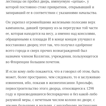
лестницы он пробил дверь, именуемую «цепью», у
которой постоянно стоял привратник, открывавший и
запиравший ее в соответствии с указаниями начальства.
Он укрепил огромнейшими железными полосами верх
кампанилы, давшей трещину из-за перегрузки той части
ее, которая находится на весу, а именно над консолями,
обращенными к площади И в конце концов улучшил и
восстановил дворец этот так, что получил одобрение
всего города и сверх прочих вознаграждений был
назначен членом Коллегии, учреждения, пользующегося
во Флоренции большим почетом.
И если кому-либо покажется, что я говорил об этом, быть
может, более пространно, чем следовало, то я заслуживаю
извинения, ибо, показав в жизнеописании Арнольфо,
первостроительство этого дворца, относящееся к 1298
году и производившееся беспорядочно и без какой-либо
разумной меры, с нечетным числом колонн во дворе, с
арками большими и малыми, с неудобными лестницами,