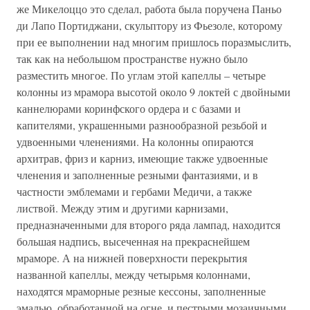
же Микелоццо это сделал, работа была поручена Паньо
ди Лапо Портиджани, скульптору из Фьезоле, которому
при ее выполнении над многим пришлось поразмыслить,
так как на небольшом пространстве нужно было
разместить многое. По углам этой капеллы – четыре
колонны из мрамора высотой около 9 локтей с двойными
каннелюрами коринфского ордера и с базами и
капителями, украшенными разнообразной резьбой и
удвоенными членениями. На колонны опираются
архитрав, фриз и карниз, имеющие также удвоенные
членения и заполненные резными фантазиями, и в
частности эмблемами и гербами Медичи, а также
листвой. Между этим и другими карнизами,
предназначенными для второго ряда лампад, находится
большая надпись, высеченная на прекраснейшем
мраморе. А на нижней поверхности перекрытия
названной капеллы, между четырьмя колоннами,
находятся мраморные резные кессоны, заполненные
эмалью, обработанной на огне, и пестрыми мозаичными