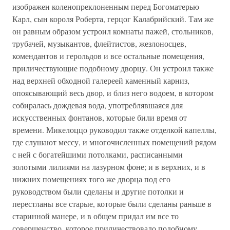
изображен коленопреклоненным перед Богоматерью
Карл, сын короля Роберта, герцог Калабрийский. Там же
он равным образом устроил комнаты пажей, стольников,
трубачей, музыкантов, флейтистов, жезлоносцев,
комендантов и герольдов и все остальные помещения,
приличествующие подобному дворцу. Он устроил также
над верхней обходной галереей каменный карниз,
опоясывающий весь двор, и близ него водоем, в котором
собиралась дождевая вода, употреблявшаяся для
искусственных фонтанов, которые били время от
времени. Микелоццо руководил также отделкой капеллы,
где слушают мессу, и многочисленных помещений рядом
с ней с богатейшими потолками, расписанными
золотыми лилиями на лазурном фоне; и в верхних, и в
нижних помещениях того же дворца под его
руководством были сделаны и другие потолки и
перестланы все старые, которые были сделаны раньше в
старинной манере, и в общем придал им все то
совершенство, которое приличествовало подобному