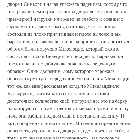
дворец Синьории начал угрожать падением, потому что
пострадали некоторые колонны двора вследствие ли их
чрезмерной нагрузки или же из-за слабого и осевшего
фундамента, а может быть, и потому, что колонны
состояли из плохо пригнанных и плохо выложенных
барабанов, но, какова бы ни была причина, позаботиться
об этом было поручено Микелоццо, который охотно
согласился, ибо в Венеции, в приходе св. Варнавы, он
предотвратил подобную же опасность следующим
образом. Один дворянин, дому которого угрожала
опасность рухнуть, передал попечение о нем Микелоццо,
тот же, как мне рассказывал когда-то Микеланджело
Буонарроти, тайком заказал колонну и заготовил
достаточное количество свай, погрузил все это на барку,
на которую сел и сам с несколькими мастерами, и в одну
ночь они забили под дом сваи и поставили колонну. И
вот, ободренный этим опытом, Микелоццо предотвратил
опасность, угрожавшую дворцу, и, сделав честь и себе, и
тому, кто оказал ему благосклонность, дав подобное