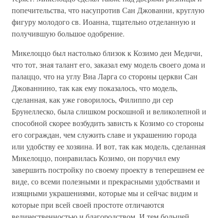
попечительства, что насупротив Сан Джованни, круглую
фигуру молодого св. Иоанна, тщательно отделанную и
получившую большое одобрение.
Микелоццо был настолько близок к Козимо деи Медичи,
что тот, зная талант его, заказал ему модель своего дома и
палаццо, что на углу Виа Ларга со стороны церкви Сан
Джованнино, так как ему показалось, что модель,
сделанная, как уже говорилось, Филиппо ди сер
Брунеллеско, была слишком роскошной и великолепной и
способной скорее возбудить зависть к Козимо со стороны
его сограждан, чем служить славе и украшению города
или удобству ее хозяина. И вот, так как модель, сделанная
Микелоццо, понравилась Козимо, он поручил ему
завершить постройку по своему проекту в теперешнем ее
виде, со всеми полезными и прекрасными удобствами и
изящными украшениями, которые мы и сейчас видим и
которые при всей своей простоте отличаются
величественностью и благородством. И тем большей