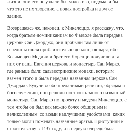
жизни, они его не узнали бы, мало того, подумали бы,
что это не их творение, а новая постройка и другое
здание.
Возвращаясь же, наконец, к Микелоццо, я расскажу, что,
когда братьям-доминиканцам во Фьезоле была передана
церковь Сан Джорджо, они пробыли там лишь от
середины июля приблизительно до конца января, ибо
Козимо деи Медичи и брат его Лоренцо получили для
них от папы Евгения церковь и монастырь Сан Марко,
где раньше были сальвестринские монахи, которым
взамен этого и была передана названная церковь Сан
Джорджо. Будучи особо преданными религии, обрядам и
богослужению, они решили построить заново названный
монастырь Сан Марко по проекту и модели Микелоццо, с
тем чтобы он был как можно более обширным и
великолепным, со всеми наилучшими удобствами, каких
только могли пожелать названные братья. Приступили к
строительству в 1437 году, и в первую очередь была