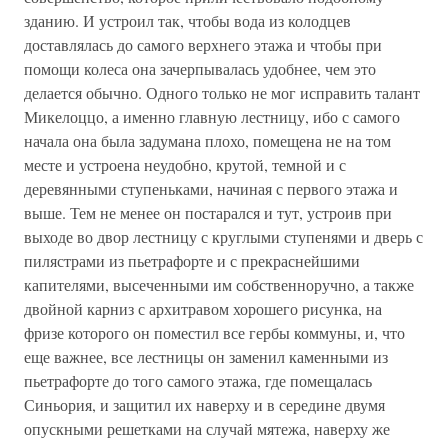
зданию. И устроил так, чтобы вода из колодцев
доставлялась до самого верхнего этажа и чтобы при
помощи колеса она зачерпывалась удобнее, чем это
делается обычно. Одного только не мог исправить талант
Микелоццо, а именно главную лестницу, ибо с самого
начала она была задумана плохо, помещена не на том
месте и устроена неудобно, крутой, темной и с
деревянными ступеньками, начиная с первого этажа и
выше. Тем не менее он постарался и тут, устроив при
выходе во двор лестницу с круглыми ступенями и дверь с
пилястрами из пьетрафорте и с прекраснейшими
капителями, высеченными им собственноручно, а также
двойной карниз с архитравом хорошего рисунка, на
фризе которого он поместил все гербы коммуны, и, что
еще важнее, все лестницы он заменил каменными из
пьетрафорте до того самого этажа, где помещалась
Синьория, и защитил их наверху и в середине двумя
опускными решетками на случай мятежа, наверху же