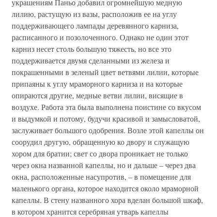
украшениям Паньо добавил огромнейшую медную
лилию, растущую из вазы, расположив ее на углу
поддерживающего лампады деревянного карниза,
расписанного и позолоченного. Однако не один этот
карниз несет столь большую тяжесть, но все это
поддерживается двумя сделанными из железа и
покрашенными в зеленый цвет ветвями лилии, которые
припаяны к углу мраморного карниза и на которые
опираются другие, медные ветви лилии, висящие в
воздухе. Работа эта была выполнена поистине со вкусом
и выдумкой и потому, будучи красивой и замысловатой,
заслуживает большого одобрения. Возле этой капеллы он
соорудил другую, обращенную ко двору и служащую
хором для братии; свет со двора проникает не только
через окна названной капеллы, но и дальше – через два
окна, расположенные насупротив, – в помещение для
маленького органа, которое находится около мраморной
капеллы. В стену названного хора вделан большой шкаф,
в котором хранится серебряная утварь капеллы