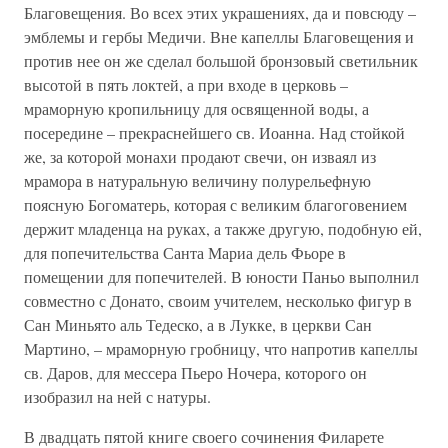
Благовещения. Во всех этих украшениях, да и повсюду –
эмблемы и гербы Медичи. Вне капеллы Благовещения и
против нее он же сделал большой бронзовый светильник
высотой в пять локтей, а при входе в церковь –
мраморную кропильницу для освященной воды, а
посередине – прекраснейшего св. Иоанна. Над стойкой
же, за которой монахи продают свечи, он изваял из
мрамора в натуральную величину полурельефную
поясную Богоматерь, которая с великим благоговением
держит младенца на руках, а также другую, подобную ей,
для попечительства Санта Мариа дель Фьоре в
помещении для попечителей. В юности Паньо выполнил
совместно с Донато, своим учителем, несколько фигур в
Сан Миньято аль Тедеско, а в Лукке, в церкви Сан
Мартино, – мраморную гробницу, что напротив капеллы
св. Даров, для мессера Пьеро Ночера, которого он
изобразил на ней с натуры.
В двадцать пятой книге своего сочинения Филарете