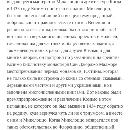
выдающееся мастерство Микелоццо в архитектуре Когда
в 1433 году Козимо постигло изгнание, Микелоццо,
бесконечно его любивший и всецело ему преданный,
добровольно отправился вместе с ним в Венецию и
решил остаться с ним, сколько бы он там ни пробыл. И
вот там-то, сверх многочисленных проектов и моделей,
сделанных им для частных и общественных зданий, а
также декоративных работ для друзей Козимо и для
многих дворян, он построил по указаниям и на средства
Козимо библиотеку монастыря Сан Джорджо Маджоре –
местопребывания черных монахов св. Юстины, которая
не только была выстроена до конца со стенами, скамьями,
деревянными частями и другими украшениями, но и
заполнена многочисленными книгами. Вот каковы были
времяпрепровождение и развлечение Козимо в этом
изгнании, из которого он был вызван в 1434 году обратно
на родину, куда вернулся чуть ли не с триумфом, а вместе
с ним и Микелоццо. Когда Микелоццо возвратился при
таких обстоятельствах во Флоренцию, общественный