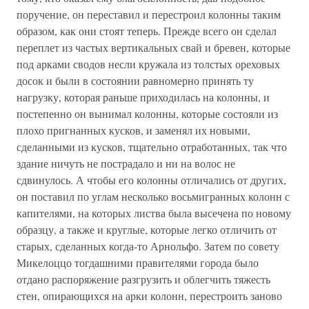
поручение, он переставил и перестроил колонны таким
образом, как они стоят теперь. Прежде всего он сделал
переплет из частых вертикальных свай и бревен, которые
под арками сводов несли кружала из толстых ореховых
досок и были в состоянии равномерно принять ту
нагрузку, которая раньше приходилась на колонны, и
постепенно он вынимал колонны, которые состояли из
плохо пригнанных кусков, и заменял их новыми,
сделанными из кусков, тщательно отработанных, так что
здание ничуть не пострадало и ни на волос не
сдвинулось. А чтобы его колонны отличались от других,
он поставил по углам несколько восьмигранных колонн с
капителями, на которых листва была высечена по новому
образцу, а также и круглые, которые легко отличить от
старых, сделанных когда-то Арнольфо. Затем по совету
Микелоццо тогдашними правителями города было
отдано распоряжение разгрузить и облегчить тяжесть
стен, опирающихся на арки колонн, перестроить заново