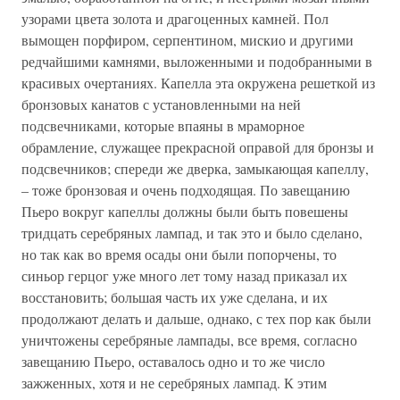
узорами цвета золота и драгоценных камней. Пол
вымощен порфиром, серпентином, мискио и другими
редчайшими камнями, выложенными и подобранными в
красивых очертаниях. Капелла эта окружена решеткой из
бронзовых канатов с установленными на ней
подсвечниками, которые впаяны в мраморное
обрамление, служащее прекрасной оправой для бронзы и
подсвечников; спереди же дверка, замыкающая капеллу,
– тоже бронзовая и очень подходящая. По завещанию
Пьеро вокруг капеллы должны были быть повешены
тридцать серебряных лампад, и так это и было сделано,
но так как во время осады они были попорчены, то
синьор герцог уже много лет тому назад приказал их
восстановить; большая часть их уже сделана, и их
продолжают делать и дальше, однако, с тех пор как были
уничтожены серебряные лампады, все время, согласно
завещанию Пьеро, оставалось одно и то же число
зажженных, хотя и не серебряных лампад. К этим