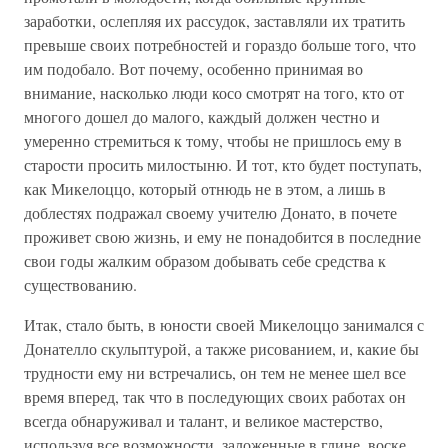
заработки, ослепляя их рассудок, заставляли их тратить
превыше своих потребностей и гораздо больше того, что
им подобало. Вот почему, особенно принимая во
внимание, насколько люди косо смотрят на того, кто от
многого дошел до малого, каждый должен честно и
умеренно стремиться к тому, чтобы не пришлось ему в
старости просить милостыню. И тот, кто будет поступать,
как Микелоццо, который отнюдь не в этом, а лишь в
доблестях подражал своему учителю Донато, в почете
проживет свою жизнь, и ему не понадобится в последние
свои годы жалким образом добывать себе средства к
существованию.
Итак, стало быть, в юности своей Микелоццо занимался с
Донателло скульптурой, а также рисованием, и, какие бы
трудности ему ни встречались, он тем не менее шел все
время вперед, так что в последующих своих работах он
всегда обнаруживал и талант, и великое мастерство,
используя все возможности, заложенные в глине, воске