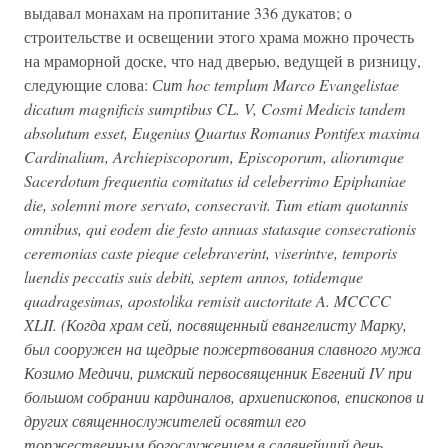
выдавал монахам на пропитание 336 дукатов; о
строительстве и освещении этого храма можно прочесть
на мраморной доске, что над дверью, ведущей в ризницу,
следующие слова:
Сит hoc templum Marco Evangelistae
dicatum magnificis sumptibus CL. V, Cosmi Medicis tandem
absolutum esset, Eugenius Quartus Romanus Pontifex maxima
Cardinalium, Archiepiscoporum, Episcoporum, aliorumque
Sacerdotum frequentia comitatus id celeberrimo Epiphaniae
die, solemni more servato, consecravit. Tum etiam quotannis
omnibus, qui eodem die festo annuas statasque consecrationis
ceremonias caste pieque celebraverint, viserintve, temporis
luendis peccatis suis debiti, septem annos, totidemque
quadragesimas, apostolika remisit auctoritate A. MCCCC
XLII. (Когда храм сей, посвященный евангелисту Марку,
был сооружен на щедрые пожертвования славного мужа
Козимо Медичи, римский первосвященник Евгений IV при
большом собрании кардиналов, архиепископов, епископов и
других священнослужителей освятил его
торжественным богослужением в славнейший день