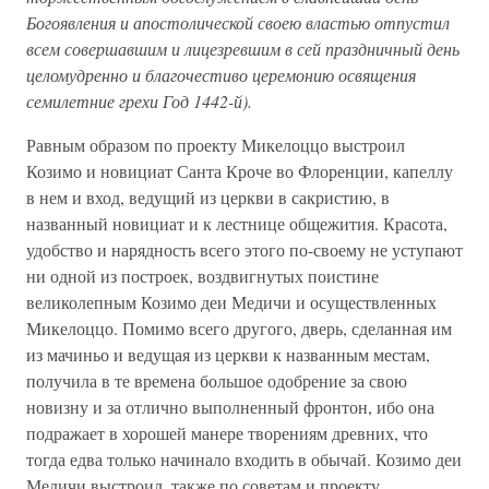
Богоявления и апостолической своею властью отпустил
всем совершавшим и лицезревшим в сей праздничный день
целомудренно и благочестиво церемонию освящения
семилетние грехи Год 1442-й).
Равным образом по проекту Микелоццо выстроил
Козимо и новициат Санта Кроче во Флоренции, капеллу
в нем и вход, ведущий из церкви в сакристию, в
названный новициат и к лестнице общежития. Красота,
удобство и нарядность всего этого по-своему не уступают
ни одной из построек, воздвигнутых поистине
великолепным Козимо деи Медичи и осуществленных
Микелоццо. Помимо всего другого, дверь, сделанная им
из мачиньо и ведущая из церкви к названным местам,
получила в те времена большое одобрение за свою
новизну и за отлично выполненный фронтон, ибо она
подражает в хорошей манере творениям древних, что
тогда едва только начинало входить в обычай. Козимо деи
Медичи выстроил, также по советам и проекту