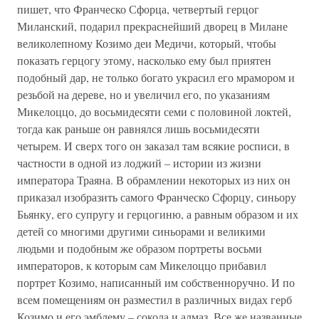
пишет, что Франческо Сфорца, четвертый герцог
Миланский, подарил прекраснейший дворец в Милане
великолепному Козимо деи Медичи, который, чтобы
показать герцогу этому, насколько ему был приятен
подобный дар, не только богато украсил его мрамором и
резьбой на дереве, но и увеличил его, по указаниям
Микелоццо, до восьмидесяти семи с половиной локтей,
тогда как раньше он равнялся лишь восьмидесяти
четырем. И сверх того он заказал там всякие росписи, в
частности в одной из лоджий – истории из жизни
императора Траяна. В обрамлении некоторых из них он
приказал изобразить самого Франческо Сфорцу, синьору
Бьянку, его супругу и герцогиню, а равным образом и их
детей со многими другими синьорами и великими
людьми и подобным же образом портреты восьми
императоров, к которым сам Микелоццо прибавил
портрет Козимо, написанный им собственноручно. И по
всем помещениям он разместил в различных видах герб
Козимо и его эмблему – сокола и алмаз. Все же названные