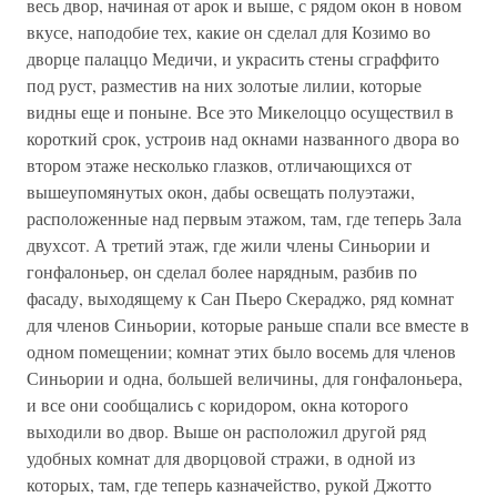
весь двор, начиная от арок и выше, с рядом окон в новом
вкусе, наподобие тех, какие он сделал для Козимо во
дворце палаццо Медичи, и украсить стены сграффито
под руст, разместив на них золотые лилии, которые
видны еще и поныне. Все это Микелоццо осуществил в
короткий срок, устроив над окнами названного двора во
втором этаже несколько глазков, отличающихся от
вышеупомянутых окон, дабы освещать полуэтажи,
расположенные над первым этажом, там, где теперь Зала
двухсот. А третий этаж, где жили члены Синьории и
гонфалоньер, он сделал более нарядным, разбив по
фасаду, выходящему к Сан Пьеро Скераджо, ряд комнат
для членов Синьории, которые раньше спали все вместе в
одном помещении; комнат этих было восемь для членов
Синьории и одна, большей величины, для гонфалоньера,
и все они сообщались с коридором, окна которого
выходили во двор. Выше он расположил другой ряд
удобных комнат для дворцовой стражи, в одной из
которых, там, где теперь казначейство, рукой Джотто