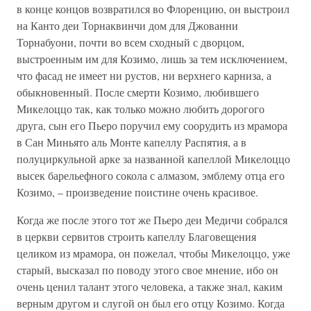
в конце концов возвратился во Флоренцию, он выстроил
на Канто деи Торнаквинчи дом для Джованни
Торнабуони, почти во всем сходный с дворцом,
выстроенным им для Козимо, лишь за тем исключением,
что фасад не имеет ни рустов, ни верхнего карниза, а
обыкновенный. После смерти Козимо, любившего
Микелоццо так, как только можно любить дорогого
друга, сын его Пьеро поручил ему соорудить из мрамора
в Сан Миньято аль Монте капеллу Распятия, а в
полуциркульной арке за названной капеллой Микелоццо
высек барельефного сокола с алмазом, эмблему отца его
Козимо, – произведение поистине очень красивое.
Когда же после этого тот же Пьеро деи Медичи собрался
в церкви сервитов строить капеллу Благовещения
целиком из мрамора, он пожелал, чтобы Микелоццо, уже
старый, высказал по поводу этого свое мнение, ибо он
очень ценил талант этого человека, а также знал, каким
верным другом и слугой он был его отцу Козимо. Когда