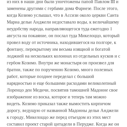
из них в наши дни были уничтожены папой Павлом III и
заменены другими с гербами дома Фарнезе. После этого,
когда Козимо услышал, что в Ассизи около церкви Санта
Мариа дельи Анджели недоставало воды, к величайшему
неудобству народа, направляющегося туда ежегодно 1
августа на покаяние, он послал туда Микелоццо, который
провел воду от источника, находившегося на полгоре, к
фонтану, перекрытому им весьма изящной и богатой
лоджией на нескольких колоннах из отдельных кусков и с
гербом Козимо. Внутри же монастыря он произвел для
братии, также по поручению Козимо, много полезных
работ, которые позднее переделал с большой
нарядностью и еще большими расходами великолепный
Лоренцо деи Медичи, посвятив тамошней Мадонне свое
изображение из воска, которое и теперь там можно
видеть. Козимо приказал также вымостить кирпичом
дорогу, ведущую от названной Мадонны дельи Анджели
к городу, Микелоццо же перед отъездом из этих мест
составил проект старой цитадели в Перудже. Когда же он