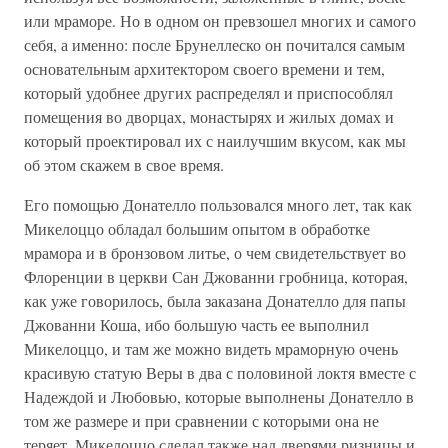
или мраморе. Но в одном он превзошел многих и самого
себя, а именно: после Брунеллеско он почитался самым
основательным архитектором своего времени и тем,
который удобнее других распределял и приспособлял
помещения во дворцах, монастырях и жилых домах и
который проектировал их с наилучшим вкусом, как мы
об этом скажем в свое время.
Его помощью Донателло пользовался много лет, так как
Микелоццо обладал большим опытом в обработке
мрамора и в бронзовом литье, о чем свидетельствует во
Флоренции в церкви Сан Джованни гробница, которая,
как уже говорилось, была заказана Донателло для папы
Джованни Коша, ибо большую часть ее выполнил
Микелоццо, и там же можно видеть мраморную очень
красивую статую Веры в два с половиной локтя вместе с
Надеждой и Любовью, которые выполнены Донателло в
том же размере и при сравнении с которыми она не
теряет. Микелоццо сделал также над дверями ризницы и