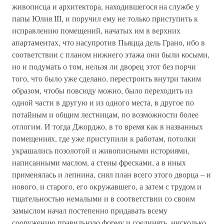
живописца и архитектора, находившегося на службе у
папы Юлия III, и поручил ему не только приступить к
исправлению помещений, начатых им в верхних
апартаментах, что насупротив Пьяцца дель Грано, ибо в
соответствии с планом нижнего этажа они были косыми,
но и подумать о том, нельзя ли дворец этот без порчи
того, что было уже сделано, перестроить внутри таким
образом, чтобы повсюду можно, было переходить из
одной части в другую и из одного места, в другое по
потайным и общим лестницам, по возможности более
отлогим. И тогда Джорджо, в то время как в названных
помещениях, где уже приступили к работам, потолки
украшались позолотой и живописными историями,
написанными маслом, а стены фресками, а в иных
применялась и лепнина, снял план всего этого дворца – и
нового, и старого, его окружавшего, а затем с трудом и
тщательностью немалыми и в соответствии со своим
замыслом начал постепенно придавать всему
сооружению правильную форму и соединять, нисколько