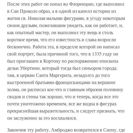
После этих работ он попал во Флоренцию, где выполнил
в Сан Проколо образ, а в одной из капелл истории из
жития св. Николая малыми фигурами, в угоду некоторым
своим друзьям, пожелавшим увидеть, как он работает, и,
как опытный мастер, он выполнил эту вещь в столь
короткое время, что его известность и слава возросли
бесконечно. Работа эта, в пределле которой он написал
свой портрет, была причиной того, что в 1335 году он
был приглашен в Кортону по распоряжению епископа
дельи Убертини, который тогда был синьором города;
там, в церкви Санта Маргерита, незадолго до того
выстроенной братьями-францисканцами на вершине
холма, он расписал кое-что и главным образом половину
сводов и стены так хорошо, что и теперь, когда все это
почти уничтожено временем, все же видна в фигурах
прекраснейшая выразительность, и следует признать, что
он заслуженно за это восхвалялся.
Закончив эту работу, Амброджо возвратился в Сиену, где