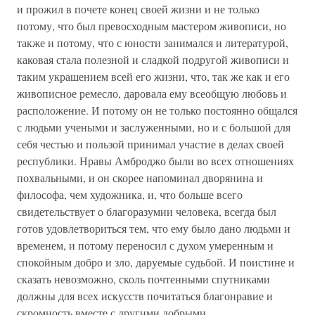
и прожил в почете конец своей жизни и не только
потому, что был превосходным мастером живописи, но
также и потому, что с юности занимался и литературой,
каковая стала полезной и сладкой подругой живописи и
таким украшением всей его жизни, что, так же как и его
живописное ремесло, даровала ему всеобщую любовь и
расположение. И потому он не только постоянно общался
с людьми учеными и заслуженными, но и с большой для
себя честью и пользой принимал участие в делах своей
республики. Нравы Амброджо были во всех отношениях
похвальными, и он скорее напоминал дворянина и
философа, чем художника, и, что больше всего
свидетельствует о благоразумии человека, всегда был
готов удовлетвориться тем, что ему было дано людьми и
временем, и потому переносил с духом умеренным и
спокойным добро и зло, даруемые судьбой. И поистине и
сказать невозможно, сколь почтенными спутниками
должны для всех искусств почитаться благонравие и
скромность вместе с другими добрыми