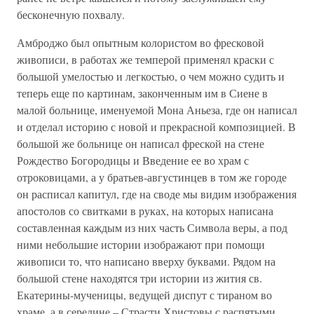
бесконечную похвалу.
Амброджо был опытным колористом во фресковой
живописи, в работах же темперой применял краски с
большой умелостью и легкостью, о чем можно судить и
теперь еще по картинам, законченным им в Сиене в
малой больнице, именуемой Мона Аньеза, где он написал
и отделал историю с новой и прекрасной композицией. В
большой же больнице он написал фреской на стене
Рождество Богородицы и Введение ее во храм с
отроковицами, а у братьев-августинцев в том же городе
он расписал капитул, где на своде мы видим изображения
апостолов со свитками в руках, на которых написана
составленная каждым из них часть Символа веры, а под
ними небольшие истории изображают при помощи
живописи то, что написано вверху буквами. Рядом на
большой стене находятся три истории из жития св.
Екатерины-мученицы, ведущей диспут с тираном во
храме, а в середине – Страсти Христовы с распятыми