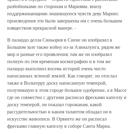
разбойниками по сторонам и Мариями, внизу
поддерживающими лишившуюся чувств деву Марию;
произведения эти были завершены им с очень большим
изяществом прекрасной манере. -
В палаццо делла Синьория в Сиене он изобразил в
Большом зале также войну из-за Азиналунга, рядом же
мир и разные его проявления; там же он изобразил
полную по тем временам космографию и в том же
палаццо выполнил восемь историй очень чисто
написанных зеленой землей. Как говорят, он отослал
также в Вольтерру доску написанную темперой,
получившую в этом городе большое одобрение, а в Массе
где он совместно с другими расписал фресками капеллу и
доску темперой, он показал горожанам, какой
рассудительностью и каким талантом обладал он в
искусстве живописи. В Орвието же он расписал
фресками главную капеллу в соборе Санта Мариа.