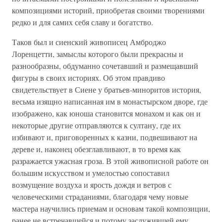
композициями историй, приобретая своими творениями
редко и для самих себя славу и богатство.
Таков был и сиенский живописец Амброджо
Лоренцетти, замыслы которого были прекрасны и
разнообразны, обдуманно сочетавший и размещавший
фигуры в своих историях. Об этом правдиво
свидетельствует в Сиене у братьев-миноритов история,
весьма изящно написанная им в монастырском дворе, где
изображено, как юноша становится монахом и как он и
некоторые другие отправляются к султану, где их
избивают и, приговоренных к казни, подвешивают на
дереве и, наконец обезглавливают, в то время как
разражается ужасная гроза. В этой живописной работе он
большим искусством и умелостью сопоставил
возмущение воздуха и ярость дождя и ветров с
человеческими страданиями, благодаря чему новые
мастера научились приемам и основам такой композиции,
ранее не встречавшейся и потому заслужившей ему