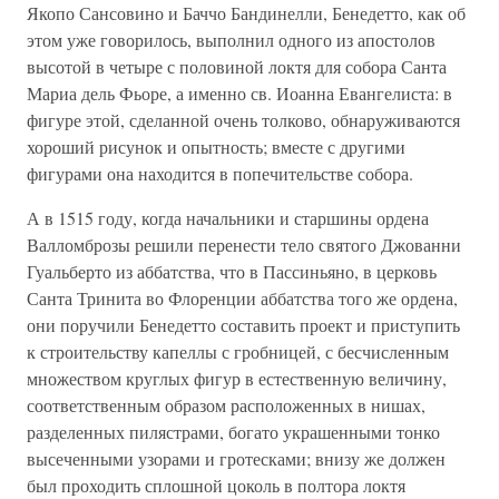
Якопо Сансовино и Баччо Бандинелли, Бенедетто, как об
этом уже говорилось, выполнил одного из апостолов
высотой в четыре с половиной локтя для собора Санта
Мариа дель Фьоре, а именно св. Иоанна Евангелиста: в
фигуре этой, сделанной очень толково, обнаруживаются
хороший рисунок и опытность; вместе с другими
фигурами она находится в попечительстве собора.
А в 1515 году, когда начальники и старшины ордена
Валломброзы решили перенести тело святого Джованни
Гуальберто из аббатства, что в Пассиньяно, в церковь
Санта Тринита во Флоренции аббатства того же ордена,
они поручили Бенедетто составить проект и приступить
к строительству капеллы с гробницей, с бесчисленным
множеством круглых фигур в естественную величину,
соответственным образом расположенных в нишах,
разделенных пилястрами, богато украшенными тонко
высеченными узорами и гротесками; внизу же должен
был проходить сплошной цоколь в полтора локтя