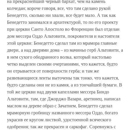
на прекраснейший черный бархат, чем на камень
колчедан; короче говоря, все, что там сделано рукой
Бенедетто, сколько ни хвали, все будет мало. А так как
Бенедетто занимался и архитектурой, то по его проекту
при церкви Санто Апостоло во Флоренции был отделан
дом мессера Оддо Альтовити, покровителя и настоятеля
этой церкви: Бенедетто сделал там из мрамора главные
двери, а над дверями дома – из мачиньо герб Альтовити, а
в нем сухого ободранного волка, который настолько
четко выделен своими очертаниями, что кажется, будто
он отрывается от поверхности герба; и там же
развевающиеся ленты выточены так тонко, что кажется,
будто сделаны они не из камня, а из тончайшей бумаги. В
той же церкви над двумя капеллами мессера Биндо
Альтовити, там, где Джорджо Вазари, аретинец, написал
маслом на дереве образ с Зачатием, Бенедетто сделал
мраморную гробницу названного мессера Оддо, богато
украсив ее кругом листвой, удостоенной всяческого
одобрения; так же прекрасен и саркофаг. Соревнуясь с