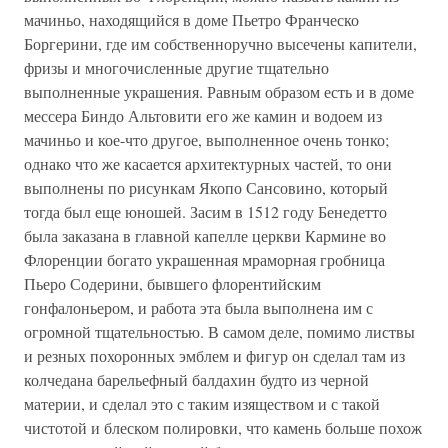
мачиньо, находящийся в доме Пьетро Франческо
Боргерини, где им собственноручно высечены капители,
фризы и многочисленные другие тщательно
выполненные украшения. Равным образом есть и в доме
мессера Биндо Альтовити его же камин и водоем из
мачиньо и кое-что другое, выполненное очень тонко;
однако что же касается архитектурных частей, то они
выполнены по рисункам Якопо Сансовино, который
тогда был еще юношей. Засим в 1512 году Бенедетто
была заказана в главной капелле церкви Кармине во
Флоренции богато украшенная мраморная гробница
Пьеро Содерини, бывшего флорентийским
гонфалоньером, и работа эта была выполнена им с
огромной тщательностью. В самом деле, помимо листвы
и резных похоронных эмблем и фигур он сделал там из
колчедана барельефный балдахин будто из черной
материи, и сделал это с таким изяществом и с такой
чистотой и блеском полировки, что камень больше похож