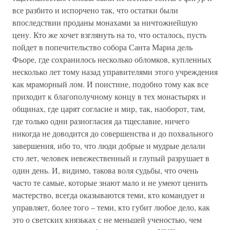
все разбито и испорчено так, что остатки были
впоследствии проданы монахами за ничтожнейшую
цену. Кто же хочет взглянуть на то, что осталось, пусть
пойдет в попечительство собора Санта Мариа дель
Фьоре, где сохранилось несколько обломков, купленных
несколько лет тому назад управителями этого учреждения
как мраморный лом. И поистине, подобно тому как все
приходит к благополучному концу в тех монастырях и
общинах, где царят согласие и мир, так, наоборот, там,
где только одни разногласия да тщеславие, ничего
никогда не доводится до совершенства и до похвального
завершения, ибо то, что люди добрые и мудрые делали
сто лет, человек невежественный и глупый разрушает в
один день. И, видимо, такова воля судьбы, что очень
часто те самые, которые знают мало и не умеют ценить
мастерство, всегда оказываются теми, кто командует и
управляет, более того – теми, кто губит любое дело, как
это о светских князьках с не меньшей ученостью, чем