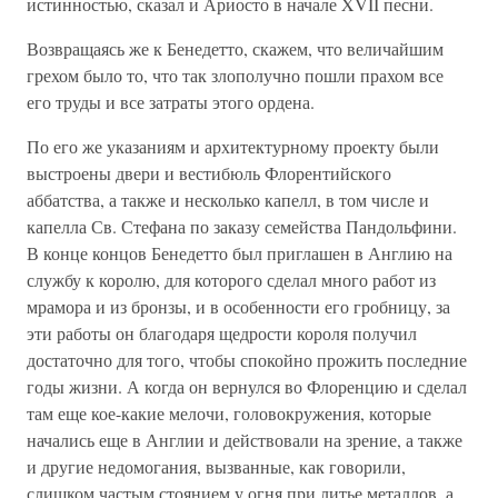
истинностью, сказал и Ариосто в начале XVII песни.
Возвращаясь же к Бенедетто, скажем, что величайшим
грехом было то, что так злополучно пошли прахом все
его труды и все затраты этого ордена.
По его же указаниям и архитектурному проекту были
выстроены двери и вестибюль Флорентийского
аббатства, а также и несколько капелл, в том числе и
капелла Св. Стефана по заказу семейства Пандольфини.
В конце концов Бенедетто был приглашен в Англию на
службу к королю, для которого сделал много работ из
мрамора и из бронзы, и в особенности его гробницу, за
эти работы он благодаря щедрости короля получил
достаточно для того, чтобы спокойно прожить последние
годы жизни. А когда он вернулся во Флоренцию и сделал
там еще кое-какие мелочи, головокружения, которые
начались еще в Англии и действовали на зрение, а также
и другие недомогания, вызванные, как говорили,
слишком частым стоянием у огня при литье металлов, а