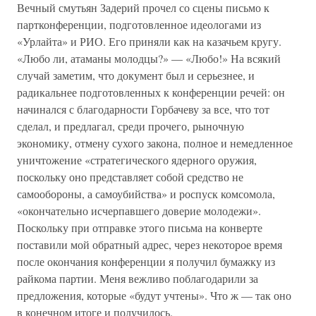
Вечный смутьян Задерий прочел со сцены письмо к
партконференции, подготовленное идеологами из
«Урлайта» и РИО. Его приняли как на казачьем кругу.
«Любо ли, атаманы молодцы?» — «Любо!» На всякий
случай заметим, что документ был и серьезнее, и
радикальнее подготовленных к конференции речей: он
начинался с благодарности Горбачеву за все, что тот
сделал, и предлагал, среди прочего, рыночную
экономику, отмену сухого закона, полное и немедленное
уничтожение «стратегического ядерного оружия,
поскольку оно представляет собой средство не
самообороны, а самоубийства» и роспуск комсомола,
«окончательно исчерпавшего доверие молодежи».
Поскольку при отправке этого письма на конверте
поставили мой обратный адрес, через некоторое время
после окончания конференции я получил бумажку из
райкома партии. Меня вежливо поблагодарили за
предложения, которые «будут учтены». Что ж — так оно
в конечном итоге и получилось.