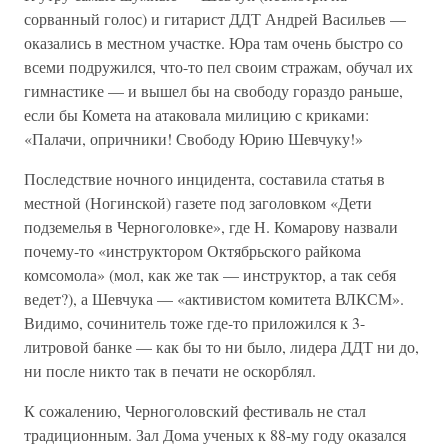
сорванный голос) и гитарист ДДТ Андрей Васильев —
оказались в местном участке. Юра там очень быстро со
всеми подружился, что-то пел своим стражам, обучал их
гимнастике — и вышел бы на свободу гораздо раньше,
если бы Комета на атаковала милицию с криками:
«Палачи, опричники! Свободу Юрию Шевчуку!»
Последствие ночного инцидента, составила статья в
местной (Ногинской) газете под заголовком «Дети
подземелья в Черноголовке», где Н. Комарову назвали
почему-то «инструктором Октябрьского райкома
комсомола» (мол, как же так — инструктор, а так себя
ведет?), а Шевчука — «активистом комитета ВЛКСМ».
Видимо, сочинитель тоже где-то приложился к 3-
литровой банке — как бы то ни было, лидера ДДТ ни до,
ни после никто так в печати не оскорблял.
К сожалению, Черноголовский фестиваль не стал
традиционным. Зал Дома ученых к 88-му году оказался