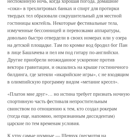
неспокойную ночь, когда хорошая погода, домашние
«соки» в трехлитровых банках и спирт для протирки
твердых тел образовали сокрушительный для местной
гостиницы коктейль. Некоторые фестивальные тела,
измученные бессонницей и перевозками аппаратуры,
довольно быстро отвердели в своих номерах или у озера
на детской площадке. Там по кромке вод бродил бог Пан
в лице Башлачева и пел им под гитару по-английски.
Другие приобрели неожиданное ускорение против
вектора гравитации, и оказались на крыше гостиничного
билдинга, где затеяли «икарийские игры», с не входящим
в олимпийскую программу видом «метание кресел».
«Платон мне друг»… но истина требует признать ночную
спортивную часть фестиваля непростительным
свинством по отношению к тем, кто создал рокерам
(тогда еще, напомню, непризнанным диссидентам)
царские по тем временам условия.
К утру самые шумные — Шевчук (несмотря на