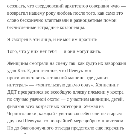
осознать, что свердловский архитектор совершил чудо —
возвратил нашему року любовь после того, как само это
слово бесконечно втаптывали в разноцветные помои
бесчисленные эстрадные козлопевцы.
Я смотрел в эти лица, и не мог им простить
Toго, что у них нет тебя — и они могут жить.
Женщины смотрели на сцену так, как будто их заворожил
удав Каа. Единственное, что Шевчук мог
противопоставить «стальной машине, где дышит
интеграл» — «монгольскую дикую орду». Хэппенинг
ДДТ превратился во всеобщую пляску племени у костра
по случаю удачной охоты — с участием милиции, детей,
физиков всех возрастных категорий. Уезжая из
Черноголовки, каждый чувствовал себя если не старым
другом Шевчука, то по крайней мере добрым приятелем.
Но до благополучного отъезда предстояло еще пережить