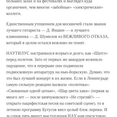
больших залах и на фестивалях и выглядел куда
органичнее, чем многие «забойные» «электрические»
коллеги.
Единственным утешением для москвичей стали звания
лучшего гитариста — Д. Яншин — и лучшего
клавишника — Д. Шумилов из ВЕЖЛИВОГО ОТКАЗА,
который в целом остался вежливо не понят.
НАУТИЛУС настраивался всерьез и долго, как «Шатгл»
перед полетом. Зато от первых же аккордов возникло
ощущение, что в перерыве они подменили
подмосковную аппаратуру на нью-йоркскую. Думаю, что
это был лучший концерт в их жизни. Если в Ленинграде
самую сильную реакцию вызвала «политика»:
«Скованные одной цепью», «Шар цвета хаки» (первая за
много лет — после шевчуковского «Не стреляй!» —
открыто пацифистская песня на советской сцене), то в
летнюю программу Бутусов ввел целый блок лирики. И
за сорок пять минут выступления НАУ нам предстояло